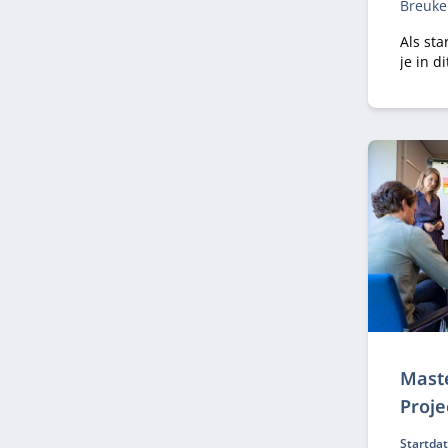
Breuke
Als st
je in d
persoon
zelfinzi
strateg
effecti
mensen
organi
Mast
Proj
Startda