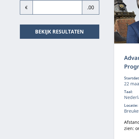
.00
€
BEKIJK RESULTATEN
Adva
Prog
Startda
22 maa
Taal:
Nederl
Locatie:
Breuke
Afstan
zien: o
bedrij