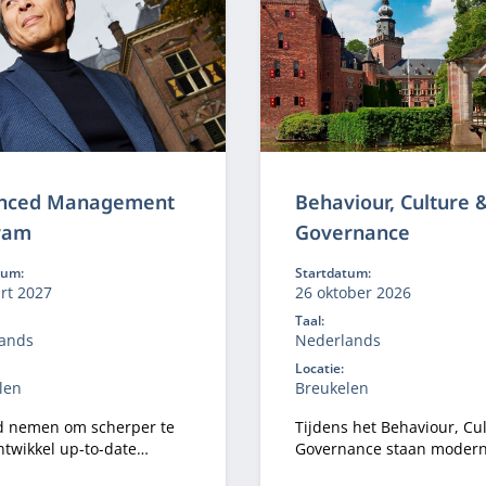
Program ontwikkel je jouw
besluitvorming,
stakeholderdialoog en
constructieve tegenspraak
vertaal je iedere module d
naar jouw praktijk.
nced Management
Behaviour, Culture 
ram
Governance
tum:
Startdatum:
rt 2027
26 oktober 2026
Taal:
ands
Nederlands
Locatie:
len
Breukelen
d nemen om scherper te
Tijdens het Behaviour, Cu
ntwikkel up-to-date
Governance staan moder
fskundige kennis en
dilemma’s rond wendbaar