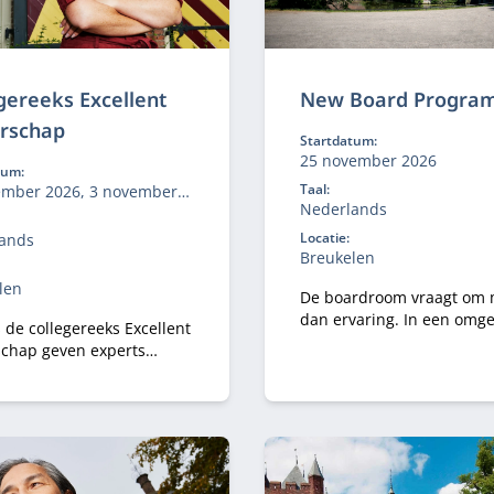
gereeks Excellent
New Board Progra
erschap
Startdatum:
25 november 2026
tum:
Taal:
ember 2026, 3 november
Nederlands
6 januari 2027, 10 mei
Locatie:
ands
Breukelen
len
De boardroom vraagt om
dan ervaring. In een omg
 de collegereeks Excellent
met toenemende druk,
schap geven experts
complexiteit en publieke
 invalshoeken op
aandacht wil je een gover
chap en leer je hoe je dit
kompas dat staat — én de
 in jouw dagelijkse werk.
boardroom-vaardigheid 
effectief te blijven onder
spanning. In het New Board