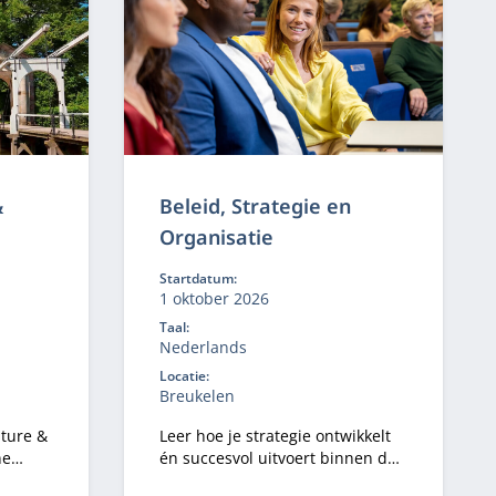
, en
irect
&
Beleid, Strategie en
Organisatie
Startdatum:
1 oktober 2026
Taal:
Nederlands
Locatie:
Breukelen
lture &
Leer hoe je strategie ontwikkelt
ne
én succesvol uitvoert binnen de
heid
publiek-private sector.