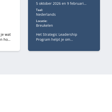
5 oktober 2026 en 9 februari
2027
Taal:
Nederlands
Locatie:
Breukelen
 je wat
Het Strategic Leadership
en hoe
Program helpt je om
strategischer te kijken, scherper
evante
te besluiten en richting te geven
aan complexe veranderopgaven.
Je verdiept je in strategie,
digitale transformatie,
businessmodelinnovatie,
verandermanagement en
besluitvorming.