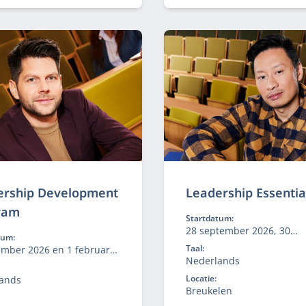
erend leiderschap voor de
en verandervermogen va
koers van je organisatie.
organisaties centraal. Ho
je een gezonde organisati
een gezond ecosysteem?
ership Development
Leadership Essentia
ram
Startdatum:
28 september 2026, 30
tum:
november 2026
Taal:
ember 2026 en 1 februari
Nederlands
Locatie:
ands
Breukelen