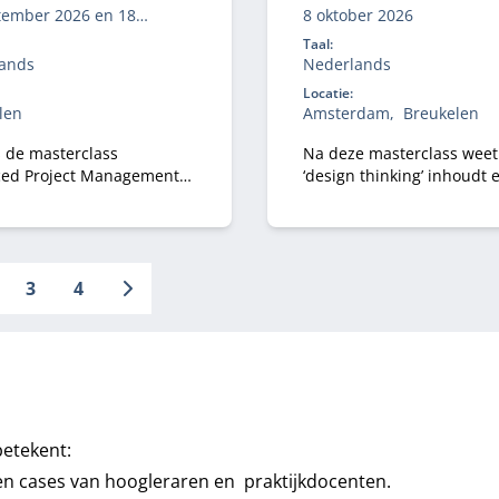
tember 2026 en 18
8 oktober 2026
er 2026
Taal:
ands
Nederlands
Locatie:
len
Amsterdam
Breukelen
s de masterclass
Na deze masterclass weet
ed Project Management
‘design thinking’ inhoudt 
 de essentiële soft skills
je deze mindset kunt
roject managers.
implementeren om tot rel
innovaties te komen.
3
4
betekent:
 en cases van hoogleraren en praktijkdocenten.