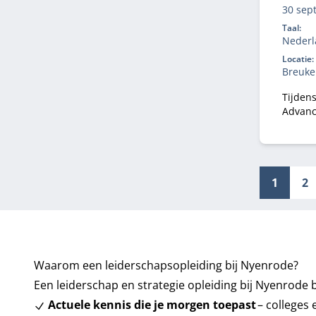
30 sep
novemb
Taal:
Nederl
Locatie:
Breuke
Tijden
Advanc
leer je
voor p
1
2
Waarom een leiderschapsopleiding bij Nyenrode?
Een leiderschap en strategie opleiding bij Nyenrode 
Actuele kennis die je morgen toepast
– colleges