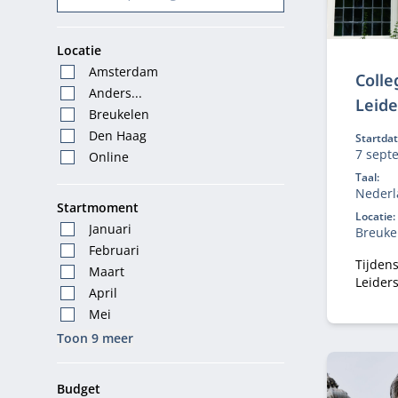
Locatie
Amsterdam
Colle
Anders...
Leid
Breukelen
Den Haag
Startda
7 sept
Online
2026, 2
Taal:
2027
Nederl
Startmoment
Locatie:
Januari
Breuke
Februari
Tijdens
Maart
Leider
April
nieuwe
Mei
leiders
toepast
Toon 9 meer
Budget