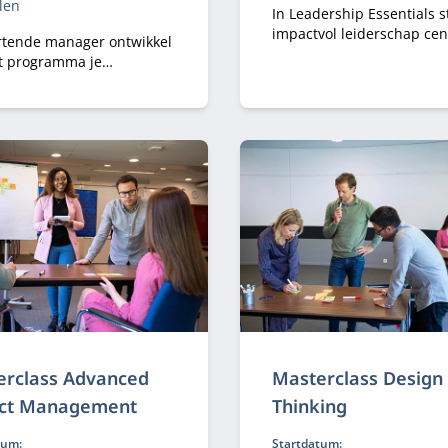
len
In Leadership Essentials s
impactvol leiderschap cen
artende manager ontwikkel
Je leert als projectleider,
it programma je
adviseur of teamleider va
lijk leiderschap en
authentiek leiderschap 
cht, versterk je je
te mobiliseren richting ee
ische blik en leer je hoe je
gezamenlijk doel door mee
ef richting geeft aan
jezelf en de mensen om j
, verandering en
te halen.
satiedoelen.
erclass Advanced
Masterclass Design
ect Management
Thinking
tum:
Startdatum: