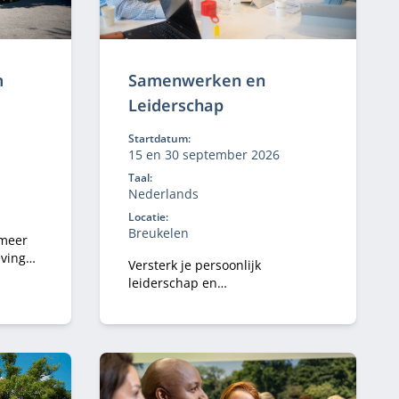
m
Samenwerken en
Leiderschap
Startdatum:
15 en 30 september 2026
Taal:
Nederlands
Locatie:
Breukelen
 meer
eving
Versterk je persoonlijk
leiderschap en
samenwerkingsvaardigheden.
nance-
Leer systemisch denken,
reflecteer op je eigen gedrag en
om
past dit direct toe in complexe
publiek‑private contexten.