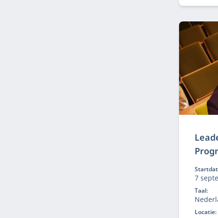
inspir
juiste 
Lead
Prog
Startda
7 sept
2027
Taal:
Nederl
Locatie: