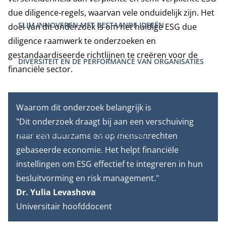
due diligence-regels, waarvan vele onduidelijk zijn. Het
SLIM INNOVEREN MET BESTAANDE IDEEËN
doel van dit onderzoek is om het huidige ESG due
diligence raamwerk te onderzoeken en
gestandaardiseerde richtlijnen te creëren voor de
DIVERSITEIT EN DE PERFORMANCE VAN ORGANISATIES
financiële sector.
EMPOWERMENT VAN PROSUMENTEN
Waarom dit onderzoek belangrijk is
"Dit onderzoek draagt bij aan een verschuiving
ACCOUNTING FOR THE UNCOUNTABLE
naar een duurzame en op mensenrechten
gebaseerde economie. Het helpt financiële
instellingen om ESG effectief te integreren in hun
VERANTWOORDELIJK LEIDERSCHAP
besluitvorming en risk management."
Dr. Yulia Levashova
Universitair hoofddocent