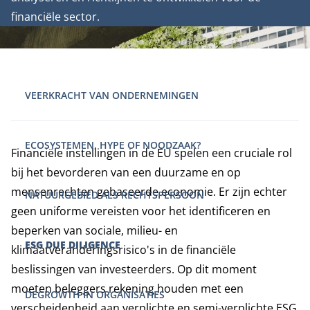
financiële sector.
VEERKRACHT VAN ONDERNEMINGEN
ECOSYSTEMEN, HYPE OF NOODZAAK?
Financiële instellingen in de EU spelen een cruciale rol
bij het bevorderen van een duurzame en op
mensenrechten gebaseerde economie. Er zijn echter
NATUURGEBIED ALS RECHTSPERSOON
geen uniforme vereisten voor het identificeren en
beperken van sociale, milieu- en
ESG DUE DILIGENCE
klimaatveranderingsrisico's in de financiële
beslissingen van investeerders. Op dit moment
moeten beleggers rekening houden met een
DEGROWTH IN ORGANISATIES
verscheidenheid aan verplichte en semi-verplichte ESG