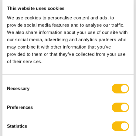
over hun due diligence-verplichtingen."
This website uses cookies
De nieuwe normen voor bedrijfsrapportage en ESG-
We use cookies to personalise content and ads, to
onderzoek stellen beleggers voor grote uitdagingen.
provide social media features and to analyse our traffic.
Het gebrek aan kennis bij financiële instellingen over
We also share information about your use of our site with
de verschillende EU-regels en hun toekomstige
our social media, advertising and analytics partners who
implicaties zorgt voor onzekerheid over de reikwijdte
may combine it with other information that you’ve
van hun due diligence-verplichtingen. Denk hierbij
provided to them or that they’ve collected from your use
bijvoorbeeld aan de reikwijdte van hun plicht om
of their services.
slachtoffers toegang te bieden tot effectieve
rechtsmiddelen; de reikwijdte van ESG-rapportage
Consent
over klimaatverandering, enzovoorts.
Necessary
Selection
Dit veroorzaakt wrijving tussen verschillende
investeerders en andere belanghebbenden,
Preferences
waaronder internationale organisaties en het
maatschappelijk middenveld. Deze fricties
Statistics
belemmeren de essentiële overgang naar een