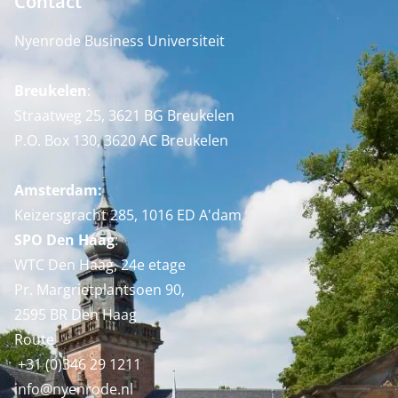
Contact
Nyenrode Business Universiteit
Breukelen
:
Straatweg 25, 3621 BG Breukelen
P.O. Box 130, 3620 AC Breukelen
Amsterdam:
Keizersgracht 285, 1016 ED A'dam
SPO Den Haag
:
WTC Den Haag, 24e etage
Pr. Margrietplantsoen 90,
2595 BR Den Haag
Route
+31 (0)346 29 1211
info@nyenrode.nl