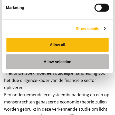
duurzaam financieel systeem. Het voorgestelde
Marketing
onderzoek is met name van belang voor de
samenleving en het bedrijfsleven in het licht van de
voortdurende regelgevende transities in de EU. Het
Show details
onderzoek zal concrete aanbevelingen doen met
betrekking tot de reikwijdte van ESG due diligence
praktijken en bijdragen aan het grotere theoretische
Allow all
ESG-debat, dat gericht is op het verbeteren van de
investeringsbeslissingen van verschillende financiële
Allow selection
actoren.
"Het onderzoek moet een duidelijke handleiding voor
het due diligence-kader van de financiële sector
opleveren."
Een ondernemende ecosysteembenadering en een op
mensenrechten gebaseerde economie theorie zullen
worden gebruikt in deze verkennende studie om licht