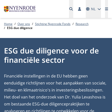
Talen
NL
Me
Home
Over ons
Stichting Nyenrode Fonds
Research
ESG due diligence
ESG due diligence voor de
financiële sector
Financiële instellingen in de EU hebben geen
eenduidige richtlijnen voor het aanpakken van sociale,
milieu- en klimaatrisico's in investeringsbeslissingen.
Het doel van het onderzoek van Dr. Yulia Levashova is
om bestaande ESG-due diligencepraktijken te
analyseren en richtlijnen te ontwikkelen voor de