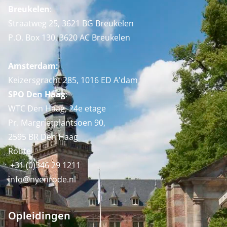
Breukelen
:
Straatweg 25, 3621 BG Breukelen
P.O. Box 130, 3620 AC Breukelen
Amsterdam:
Keizersgracht 285, 1016 ED A'dam
SPO Den Haag
:
WTC Den Haag, 24e etage
Pr. Margrietplantsoen 90,
2595 BR Den Haag
Route
+31 (0)346 29 1211
info@nyenrode.nl
Opleidingen