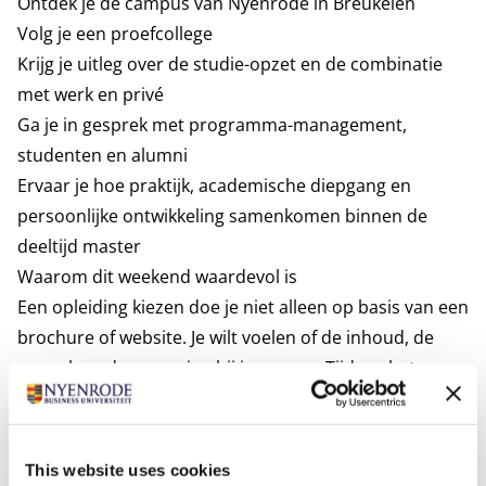
Ontdek je de campus van Nyenrode in Breukelen
Volg je een proefcollege
Krijg je uitleg over de studie-opzet en de combinatie
met werk en privé
Ga je in gesprek met programma-management,
studenten en alumni
Ervaar je hoe praktijk, academische diepgang en
persoonlijke ontwikkeling samenkomen binnen de
deeltijd master
Waarom dit weekend waardevol is
Een opleiding kiezen doe je niet alleen op basis van een
brochure of website. Je wilt voelen of de inhoud, de
aanpak en de omgeving bij je passen. Tijdens het
Experience Weekend krijg je daar de ruimte voor.
De Deeltijd Master of Science in Management is
speciaal ontwikkeld voor ambitieuze professionals die
This website uses cookies