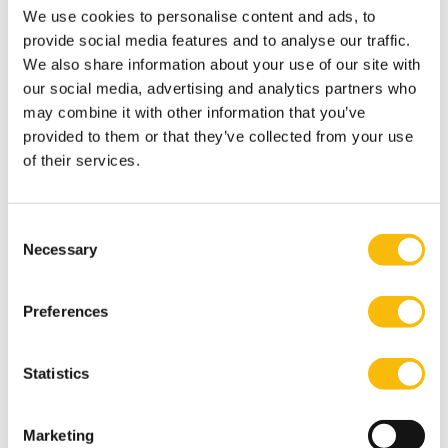
hun bedrijfskundige basis willen verbreden en
We use cookies to personalise content and ads, to
verdiepen. De opleiding combineert academische
provide social media features and to analyse our traffic.
kennis met directe toepasbaarheid in de praktijk. Wat
We also share information about your use of our site with
je leert, kun je op maandag direct meenemen naar je
our social media, advertising and analytics partners who
may combine it with other information that you’ve
werk.
provided to them or that they’ve collected from your use
Daarnaast speelt persoonlijke ontwikkeling een vaste
of their services.
rol binnen de opleiding. Je werkt niet alleen aan kennis
en vaardigheden, maar ook aan hoe je als professional
en leider opereert in elke organisatiecontext.
Consent
Necessary
Selection
Agenda
Preferences
Programma
Statistics
Vrijdag 11 september 2026
16:30-17:15 - Ontvangst Neelie Kroes hal
Marketing
17:30-18:45 - Diner