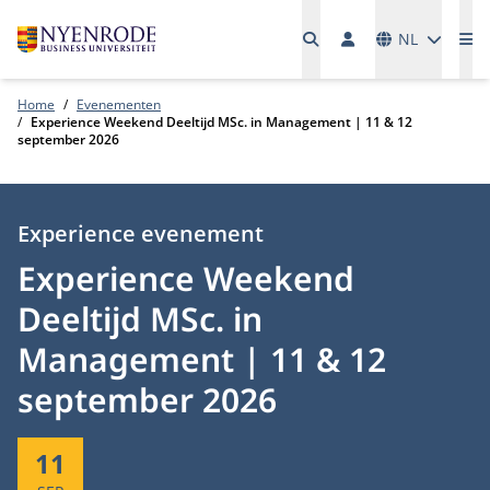
Talen
NL
Me
Home
Evenementen
Experience Weekend Deeltijd MSc. in Management | 11 & 12
september 2026
Type:
Experience evenement
Experience Weekend
Deeltijd MSc. in
Management | 11 & 12
september 2026
Start:
11