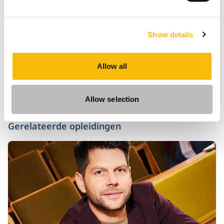
19:00-22:00 - College
22:00-23:30 - Borrel
Show details
-- incl. overnachting --
Zaterdag 12 september 2026
7:30-9:00 - Ontbijt + Uitchecken
Allow all
9:00-12:00 - College
12:00-13:00 - Lunch
Allow selection
Gerelateerde opleidingen