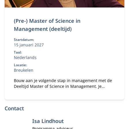
(Pre-) Master of Science in
Management (deeltijd)
Startdatum:
15 januari 2027
Taal:
Nederlands
Locatie:
Breukelen
Bouw aan je volgende stap in management met de
Deeltijd Master of Science in Management. Je
studeert naast je baan en versterkt je
bedrijfskundige kennis, persoonlijk leiderschap en
strategisch inzicht. Zo ontwikkel je jezelf tot een
Contact
leider of ondernemer die richting geeft,
verantwoordelijkheid neemt en oog houdt voor
Isa Lindhout
mens, organisatie en maatschappij.
Functietitel
Programma-adviseur