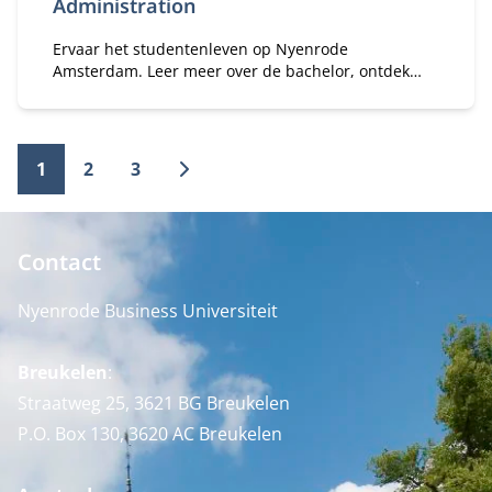
Administration
Ervaar het studentenleven op Nyenrode
Amsterdam. Leer meer over de bachelor, ontdek
onze campus en ontmoet de studenten en
begeleiders die je graag alles vertellen.
1
2
3
Contact
Nyenrode Business Universiteit
Breukelen
:
Straatweg 25, 3621 BG Breukelen
P.O. Box 130, 3620 AC Breukelen