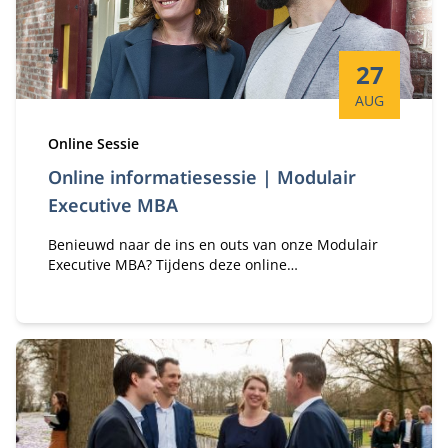
Startdatum:
27
AUG
Type:
Online Sessie
Online informatiesessie | Modulair
Executive MBA
Benieuwd naar de ins en outs van onze Modulair
Executive MBA? Tijdens deze online
informatiesessie hoor je er alles over van
programma-adviseurs Margriet Huberts en Lisa de
Bie.