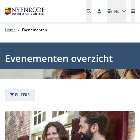
Talen
NL
Me
Home
Evenementen
Evenementen overzicht
FILTERS
31 evenementen