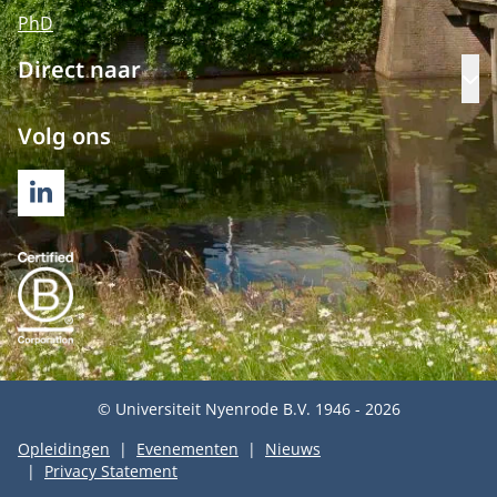
PhD
Direct naar
Op
Volg ons
LINKEDIN
© Universiteit Nyenrode B.V. 1946 - 2026
Opleidingen
Evenementen
Nieuws
Privacy Statement