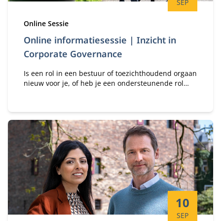
SEP
Type:
Online Sessie
Online informatiesessie | Inzicht in
Corporate Governance
Is een rol in een bestuur of toezichthoudend orgaan
nieuw voor je, of heb je een ondersteunende rol
richting de driehoek raad van bestuur, raad van
commissarissen en aandeelhouders? Leer over
corporate governance in een wereld van transitie!
Startdatum:
10
SEP