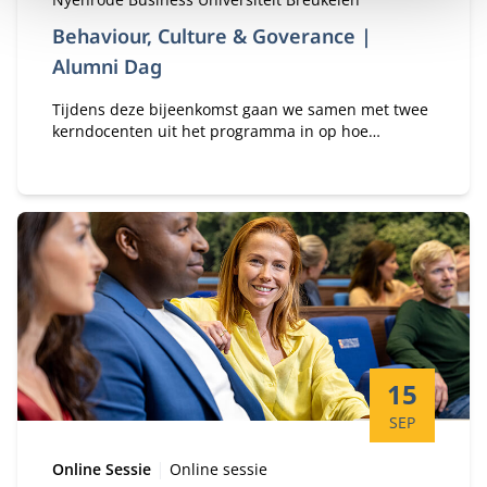
Behaviour, Culture & Goverance |
Alumni Dag
Tijdens deze bijeenkomst gaan we samen met twee
kerndocenten uit het programma in op hoe
organisaties kunnen navigeren in de huidige
realiteit, voortbouwend op de inzichten uit
Behaviour Culture & Governance.
Startdatum:
15
SEP
Type:
Locatie:
Online Sessie
Online sessie