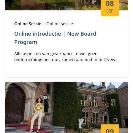
Startdatum:
08
SEP
Type:
Locatie:
Online Sessie
Online sessie
Online introductie | New Board
Program
Alle aspecten van governance, ofwel goed
ondernemingsbestuur, komen aan bod in het New
Board Program. Effectief besturen gaat niet alleen
over strategie, focus op stakeholders en het
beheersen van organisatorische prestaties en
risico’s, maar ook over groepsdynamiek in de
boardroom, leiderschap, individuele competenties,
motivatie en persoonlijkheid.
Startdatum:
09