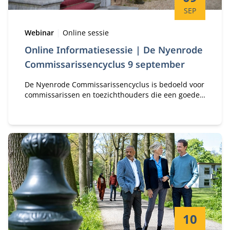
SEP
Type:
Locatie:
Webinar
Online sessie
Online Informatiesessie | De Nyenrode
Commissarissencyclus 9 september
De Nyenrode Commissarissencyclus is bedoeld voor
commissarissen en toezichthouders die een goede
basis zoeken om hun commissariaat professioneler
in te vullen.
Startdatum:
10