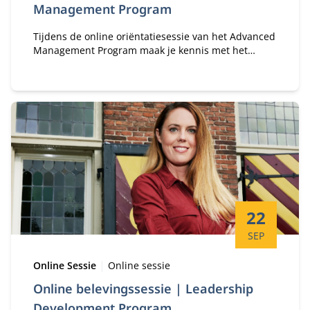
Management Program
Tijdens de online oriëntatiesessie van het Advanced
Management Program maak je kennis met het
programmateam, kom je meer te weten over de
ervaringen van oud deelnemers en heb je de
gelegenheid je vragen te stellen over de inhoud en
opzet van het programma.
Startdatum:
22
SEP
Type:
Locatie:
Online Sessie
Online sessie
Online belevingssessie | Leadership
Development Program