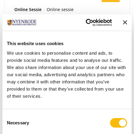
Type:
Locatie:
Online Sessie
Online sessie
Online informatiesessie| De Secretaris:
Leergang voor professionals
Door de toenemende complexiteit en scherpere
This website uses cookies
eisen aan de top van zowel het bedrijfsleven als
organisaties in het publieke domein krijgt de
We use cookies to personalise content and ads, to
secretaris steeds meer zichtbaarheid. Ben jij toe
provide social media features and to analyse our traffic.
aan verdieping en vergroting van jouw impact?
We also share information about your use of our site with
our social media, advertising and analytics partners who
may combine it with other information that you’ve
provided to them or that they’ve collected from your use
of their services.
Startdatum:
11
Consent
Necessary
Selection
SEP