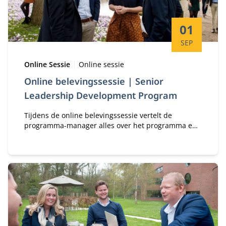
Startdatum:
01
SEP
Type:
Locatie:
Online Sessie
Online sessie
Online belevingssessie | Senior
Leadership Development Program
Tijdens de online belevingssessie vertelt de
programma-manager alles over het programma en
kan je al jouw vragen stellen.