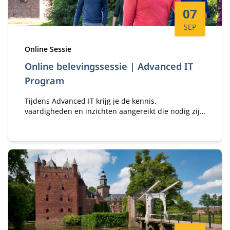
Startdatum:
07
SEP
Type:
Online Sessie
Online belevingssessie | Advanced IT
Program
Tijdens Advanced IT krijg je de kennis,
vaardigheden en inzichten aangereikt die nodig zijn
om een succesvolle en dynamische IT-leider te zijn.