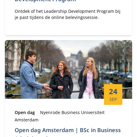
Ontdek of het Leadership Development Program bij
je past tijdens de online belevingssessie.
Startdatum:
24
SEP
Type:
Locatie:
Open dag
Nyenrode Business Universiteit
Amsterdam
Open dag Amsterdam | BSc in Business