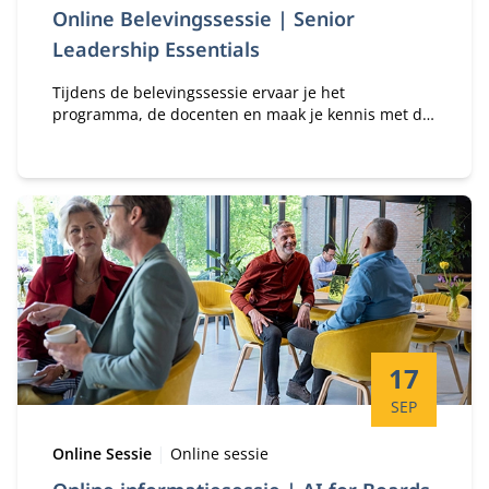
Online Belevingssessie | Senior
Leadership Essentials
Tijdens de belevingssessie ervaar je het
programma, de docenten en maak je kennis met de
Nyenrode Business Universiteit.
Startdatum:
17
SEP
Type:
Locatie:
Online Sessie
Online sessie