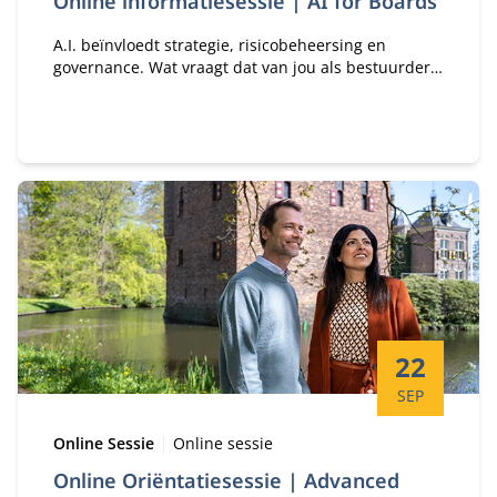
Online informatiesessie | AI for Boards
A.I. beïnvloedt strategie, risicobeheersing en
governance. Wat vraagt dat van jou als bestuurder
of toezichthouder? En hoe ondersteunt het
programma A.I. for Boards je daarbij?
Startdatum:
22
SEP
Type:
Locatie:
Online Sessie
Online sessie
Online Oriëntatiesessie | Advanced