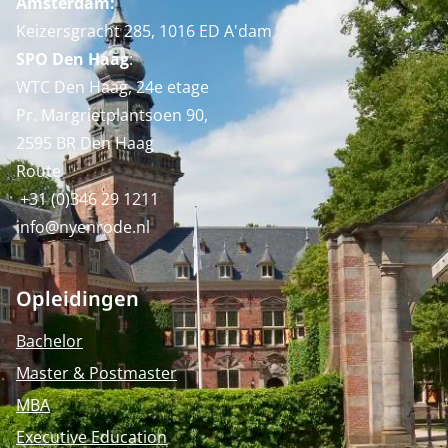
Amsterdam:
Keizersgracht 285, 1016 ED A'dam
SPO Den Haag
:
WTC Den Haag, 24e etage
Pr. Margrietplantsoen 90,
2595 BR Den Haag
Route
+31 (0)346 29 1211
info@nyenrode.nl
Opleidingen
Bachelor
Master & Postmaster
MBA
Executive Education