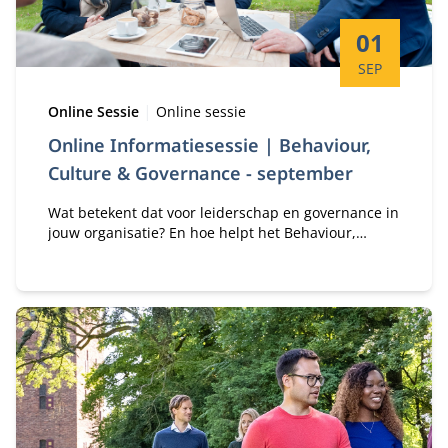
Startdatum:
01
SEP
Type:
Locatie:
Online Sessie
Online sessie
Online Informatiesessie | Behaviour,
Culture & Governance - september
Wat betekent dat voor leiderschap en governance in
jouw organisatie? En hoe helpt het Behaviour,
Culture and Governance (BCG) Programma je om
hier bewust en contextgevoelig op te sturen?