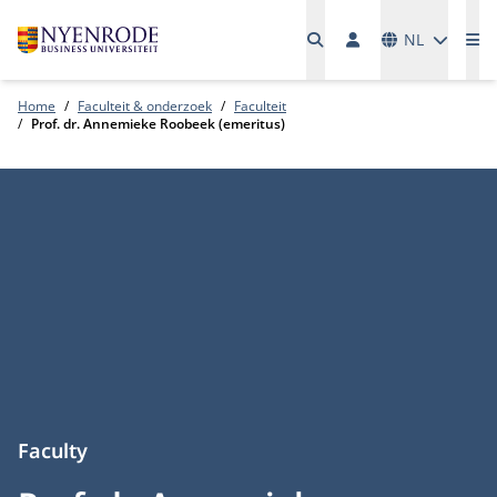
Talen
NL
Me
Home
Faculteit & onderzoek
Faculteit
Prof. dr. Annemieke Roobeek (emeritus)
Faculty