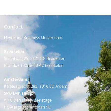
Contact
Nyenrode Business Universiteit
Breukelen
:
Straatweg 25, 3621 BG Breukelen
P.O. Box 130, 3620 AC Breukelen
Amsterdam:
Keizersgracht 285, 1016 ED A'dam
SPO Den Haag
:
WTC Den Haag, 24e etage
Pr. Margrietplantsoen 90,