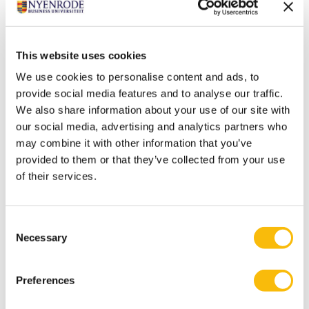
het professoraat Strategie en
Transformatiemanagement. Bij Nyenrode is
Annemieke een klankbord voor interdisciplinaire
This website uses cookies
projecten en nieuwe initiatieven.
We use cookies to personalise content and ads, to
Interesses
provide social media features and to analyse our traffic.
Roobeek heeft veel interesse in het organiseren van
We also share information about your use of our site with
reizen over de hele wereld, fietsen, gezond koken,
our social media, advertising and analytics partners who
gesprekken en het ontmoeten van mensen.
may combine it with other information that you’ve
provided to them or that they’ve collected from your use
Meest relevante publicaties
of their services.
Collaboration in ecoystems to unleash radical
innovation in vertical farming, Richland Sources,
November 2018.
Consent
Necessary
Responsible Business.. Making strategic decisions to
Selection
benefit people, the planet and profits, Kogan Page,
London, 2018.
Preferences
Horizontal Leadership in: Perspectieven op