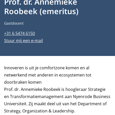
Prof. dr. Annemieke
Roobeek (emeritus)
Functietitel
Gastdocent
Telefoonnummer
+31 6 5474 6150
E-mailadres
Stuur mij een e-mail
Biografie
Innoveren is uit je comfortzone komen en al
netwerkend met anderen in ecosystemen tot
doorbraken komen
Prof. dr. Annemieke Roobeek
is hoogleraar Strategie
en Transformatiemanagement
aan Nyenrode Business
Universiteit. Zij maakt deel uit van het
Department of
Strategy, Organization & Leadership
.