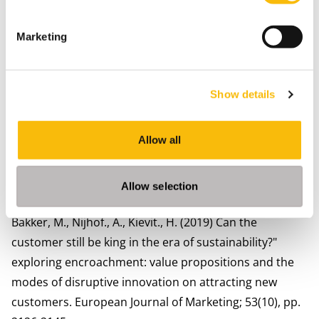
Current Global Practices of Corporate Social
Responsibility: In the Era of Sustainable Development
Marketing
Goals, Springer.
Mattas, K., Kievit, H., van Dijk, G., Baourakis, G.,
Zopounidis, (Eds.), (2020), Sustainable Food Chains and
Show details
Ecosystems; Cooperative Approaches for a Changing
World, Springer.
Allow all
Akterujjaman, S.M., Mulder, R., Kievit, H., (2020) The
influence of strategic orientation on co-creation in
smart city projects: enjoy the benefits of collaboration.
Allow selection
International Journal of Construction Management
Bakker, M., Nijhof., A., Kievit., H. (2019) Can the
customer still be king in the era of sustainability?"
exploring encroachment: value propositions and the
modes of disruptive innovation on attracting new
customers. European Journal of Marketing; 53(10), pp.