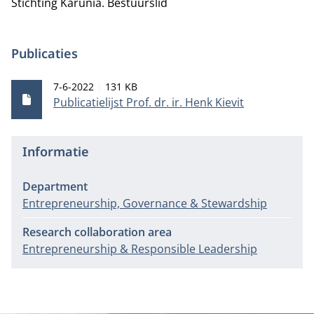
Stichting Karunia.
Bestuurslid
Publicaties
Publicatiedatum
Bestandsgrootte
7-6-2022
131 KB
Publicatielijst Prof. dr. ir. Henk Kievit
Informatie
Department
Entrepreneurship, Governance & Stewardship
Research collaboration area
Entrepreneurship & Responsible Leadership