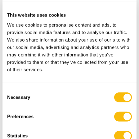
multinational enterprises: An individual perspective;
International Business Review, online available 12 May,
This website uses cookies
2022
We use cookies to personalise content and ads, to
Nuis, J.W., Peters, P., Blomme, R., Kievit, H., (2021)
provide social media features and to analyse our traffic.
Dialogues in Sustainable HRM: Examining and
We also share information about your use of our site with
Positioning Intended and Continuous Dialogue in
our social media, advertising and analytics partners who
Sustainable HRM Using a Complexity Thinking
may combine it with other information that you’ve
Approach; Sustainability, 13(19), pp1-20; 10853
provided to them or that they’ve collected from your use
of their services.
Engelberts, L., Rheede, A. van, H. Kievit, A. Nijhof;
(2021); Appreciating Multiple Realities in the
Transformation towards a Sustainable Dairy Sector: an
Consent
Explorative Study from the Inside-out Perspective;
Necessary
Selection
Agronomy Journal; special issue “Farmers’ Adoption of
Agricultural Innovations and their Impact”. 11, 2116.
Preferences
Van Hal, A., Kievit, H. and Nijhof, A. (2020), CSR in the
Netherlands (chapter 17), 380-392. In: Idowu, S. (eds.),
Statistics