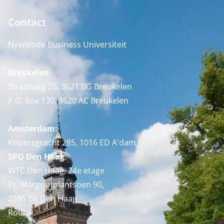
Contact
Nyenrode Business Universiteit
Breukelen
:
Straatweg 25, 3621 BG Breukelen
P.O. Box 130, 3620 AC Breukelen
Amsterdam:
Keizersgracht 285, 1016 ED A'dam
SPO Den Haag
:
WTC Den Haag, 24e etage
Pr. Margrietplantsoen 90,
2595 BR Den Haag
Route