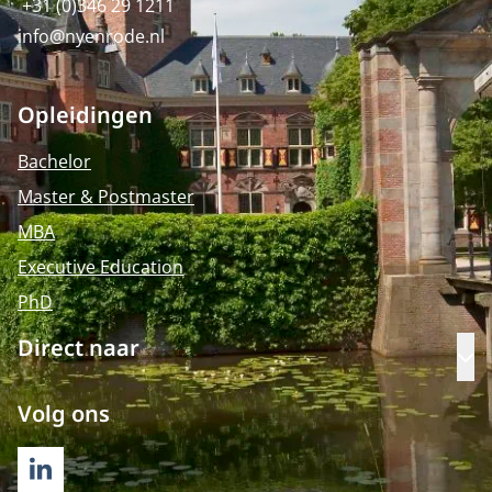
+31 (0)346 29 1211
info@nyenrode.nl
Opleidingen
Bachelor
Master & Postmaster
MBA
Executive Education
PhD
Direct naar
Op
Volg ons
LINKEDIN