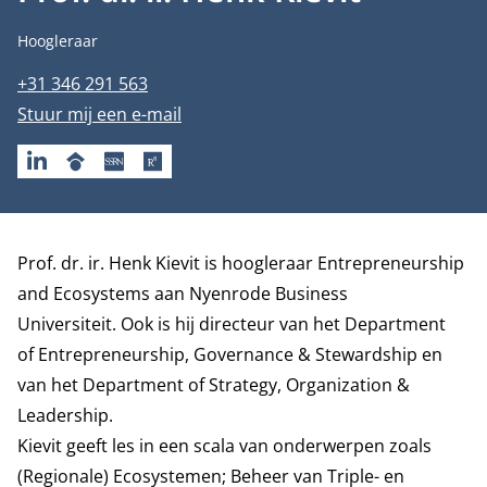
Functietitel
Hoogleraar
Telefoonnummer
+31 346 291 563
E-mailadres
Stuur mij een e-mail
LINKEDIN
GOOGLESCHOLAR
SSRN
RESEARCHGATE
Biografie
Prof. dr. ir. Henk Kievit is hoogleraar Entrepreneurship
and Ecosystems aan Nyenrode Business
Universiteit. Ook is hij directeur van het
Department
of Entrepreneurship, Governance & Stewardship
en
van het
Department of Strategy, Organization &
Leadership
.
Kievit geeft les in een scala van onderwerpen zoals
(Regionale) Ecosystemen; Beheer van Triple- en