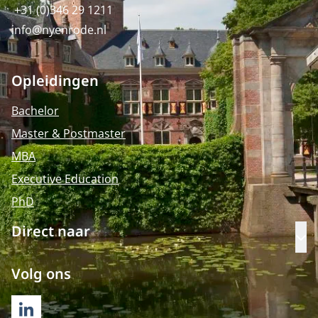
+31 (0)346 29 1211
info@nyenrode.nl
Opleidingen
Bachelor
Master & Postmaster
MBA
Executive Education
PhD
Direct naar
Op
Volg ons
LINKEDIN