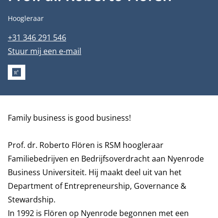
Functietitel
Hoogleraar
Telefoonnummer
+31 346 291 546
E-mailadres
Stuur mij een e-mail
RESEARCHGATE
Biografie
Family business is good business!
Prof. dr. Roberto Flören is RSM hoogleraar
Familiebedrijven en Bedrijfsoverdracht aan Nyenrode
Business Universiteit. Hij maakt deel uit van het
Department of Entrepreneurship, Governance &
Stewardship
.
In 1992 is Flören op Nyenrode begonnen met een