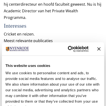
hij centerdirecteur en hoofd faculteit geweest. Nu is hij
Academic Director van het Private Wealth
Programma.
Interesses
Cricket en reizen.
Meest relevante publicaties
Van Helvert-Beugels, J., Nordqvist, M., Flören, R.H.
(2020), “Managing tensions as paradox in CEO
succession: The case of nonfamily CEO in a family firm”,
This website uses cookies
International Small Business Journal
, 38 (3), p. 211-242.
We use cookies to personalise content and ads, to
Berent-Braun, M.M., Flören, R.H., den Ouden, M.M.C.M.,
provide social media features and to analyse our traffic.
(2018), “Being Able and Willing to Innovate: A Study of
We also share information about your use of our site with
Family Firm Identity and New Product Output among
our social media, advertising and analytics partners who
Dutch Private Businesses”,
International Review of
may combine it with other information that you’ve
Entrepreneurship
, 16 (2), p. yet unknown.
provided to them or that they’ve collected from your use