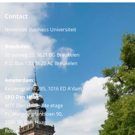
Contact
Nyenrode Business Universiteit
Breukelen
:
Straatweg 25, 3621 BG Breukelen
P.O. Box 130, 3620 AC Breukelen
Amsterdam:
Keizersgracht 285, 1016 ED A'dam
SPO Den Haag
:
WTC Den Haag, 24e etage
Pr. Margrietplantsoen 90,
2595 BR Den Haag
Route