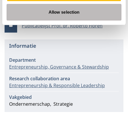
Publicaties
Allow selection
Publicatiedatum
Bestandsgrootte
7-5-2020
235 KB
Publicatielijst Prof. dr. Roberto Flören
Informatie
Department
Entrepreneurship, Governance & Stewardship
Research collaboration area
Entrepreneurship & Responsible Leadership
Vakgebied
Ondernemerschap
Strategie