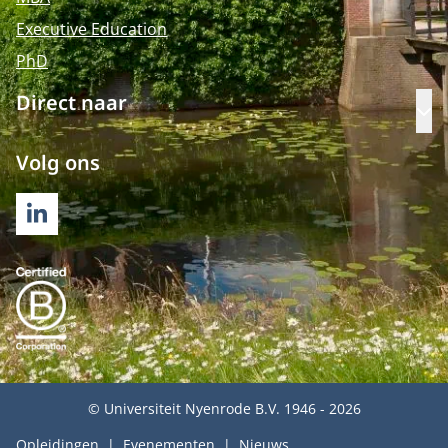
Executive Education
PhD
Direct naar
Op
Volg ons
LINKEDIN
© Universiteit Nyenrode B.V. 1946 - 2026
Opleidingen
Evenementen
Nieuws