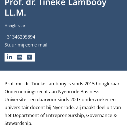
Prof. dr. Tineke Lambooy
LL.M.
Functietitel
Hoogleraar
Telefoonnummer
+31346295894
E-mailadres
Stuur mij een e-mail
LINKEDIN
SSRN
RESEARCHGATE
Biografie
Prof. mr. dr. Tineke Lambooy is sinds 2015 hoogleraar
Ondernemingsrecht aan Nyenrode Business
Universiteit en daarvoor sinds 2007 onderzoeker en
universitair docent bij Nyenrode. Zij maakt deel uit van
het
Department of Entrepreneurship, Governance &
Stewardship
.