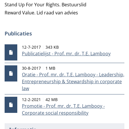
Stand Up For Your Rights.
Bestuurslid
Reward Value.
Lid raad van advies
Publicaties
Publicatiedatum
Bestandsgrootte
12-7-2017
343 KB
Publicatielijst - Prof. mr. dr. T.E. Lambooy
Publicatiedatum
Bestandsgrootte
30-8-2017
1 MB
Oratie - Prof. mr. dr. T.E. Lambooy - Leadership,
Entrepreneurship & Stewardship in corporate
law
Publicatiedatum
Bestandsgrootte
12-2-2021
42 MB
Promotie - Prof. mr. dr. T.E. Lambooy -
Corporate social responsibility