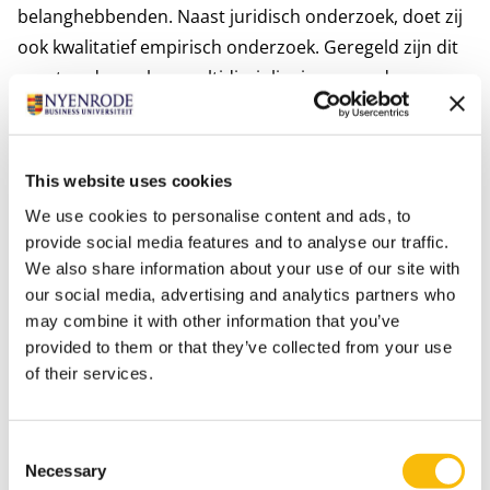
belanghebbenden. Naast juridisch onderzoek, doet zij
ook kwalitatief empirisch onderzoek. Geregeld zijn dit
soort onderzoeken multidisciplinair van aard, waaraan
zij met Nyenrode collega’s uit andere disciplines
samenwerkt. Daarnaast werkt zij ook veelvuldig met
academici van andere universiteiten (uit binnen- en
This website uses cookies
buitenland, zowel uit Westerse als niet-Westerse
We use cookies to personalise content and ads, to
landen) en beleidsonderzoekers van
provide social media features and to analyse our traffic.
onderzoeksbureaus. In kwalitatieve studies betrekt zij
We also share information about your use of our site with
vaak vertegenwoordigers van diverse
our social media, advertising and analytics partners who
stakeholdergroepen (bedrijf, NGOs, overheid,
may combine it with other information that you’ve
provided to them or that they’ve collected from your use
financiers, consumenten, consultants en academische
of their services.
experts).
Meest relevante publicaties
“Holistic and Integrative Review into Barriers to
Consent
Necessary
Women’s Advancement to the Corporate Top in
Selection