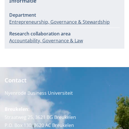
Informatie
Department
Entrepreneurship, Governance & Stewardship
Research collaboration area
Accountability, Governance & Law
Contact
Nyenrode Business Universiteit
Breukelen
:
Straatweg 25, 3621 BG Breukelen
P.O. Box 130, 3620 AC Breukelen