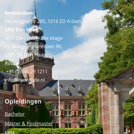
Amsterdam:
Keizersgracht 285, 1016 ED A'dam
SPO Den Haag
:
WTC Den Haag, 24e etage
Pr. Margrietplantsoen 90,
2595 BR Den Haag
Route
+31 (0)346 29 1211
info@nyenrode.nl
Opleidingen
Bachelor
Master & Postmaster
MBA