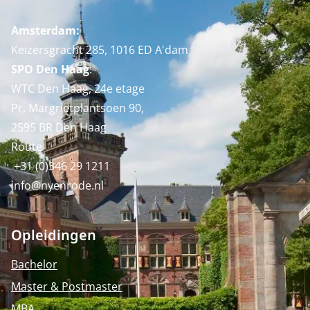
Amsterdam:
Keizersgracht 285, 1016 ED A'dam
SPO Den Haag
:
WTC Den Haag, 24e etage
Pr. Margrietplantsoen 90,
2595 BR Den Haag
Route
+31 (0)346 29 1211
info@nyenrode.nl
Opleidingen
Bachelor
Master & Postmaster
MBA