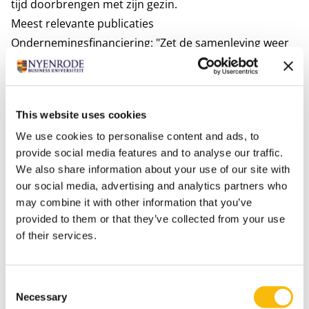
tijd doorbrengen met zijn gezin.
Meest relevante publicaties
Ondernemingsfinanciering: "Zet de samenleving weer
centraal"
Schoenmaker, D., & Schramade, W. (2024).
Shareholder primacy or stakeholder governance?
This website uses cookies
Finance Research Letters
, forthcoming.
We use cookies to personalise content and ads, to
Schoenmaker, D., & Schramade, W. (2024). Which
provide social media features and to analyse our traffic.
discount rate for sustainability?
The Journal of
We also share information about your use of our site with
Sustainable Finance & Accounting
, forthcoming.
our social media, advertising and analytics partners who
Schramade, W. (2025). Dissecting the container
may combine it with other information that you’ve
concept of ESG investing.
The Journal of Impact & ESG
provided to them or that they’ve collected from your use
Investing
, forthcoming.
of their services.
de Adelhart Toorop, Reinier, Dirk Schoenmaker, and
Willem Schramade. "Decision Rules for Corporate
Consent
Investment."
International Journal of Financial Studies
12,
Necessary
Selection