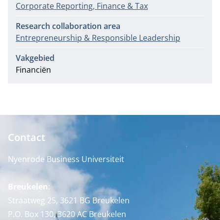
Corporate Reporting, Finance & Tax
Research collaboration area
Entrepreneurship & Responsible Leadership
Vakgebied
Financiën
Contact
Nyenrode Business Universiteit
Breukelen
:
Straatweg 25, 3621 BG Breukelen
P.O. Box 130, 3620 AC Breukelen