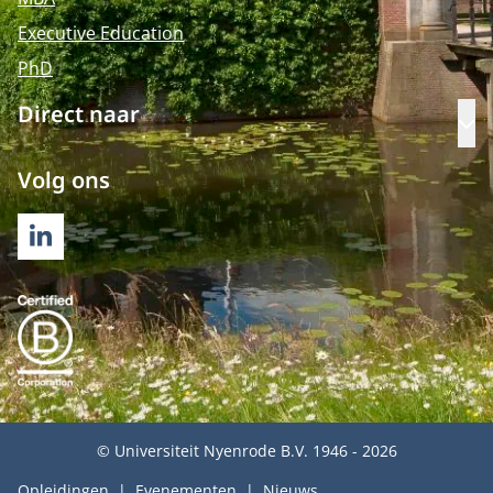
Executive Education
PhD
Direct naar
Op
Volg ons
LINKEDIN
© Universiteit Nyenrode B.V. 1946 - 2026
Opleidingen
Evenementen
Nieuws