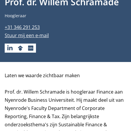
Prof. dr. Willem Schramade
Functietitel
Hoogleraar
Telefoonnummer
+31 346 291 253
E-mailadres
Stuur mij een e-mail
LINKEDIN
GOOGLESCHOLAR
SSRN
Biografie
Laten we waarde zichtbaar maken
Prof. dr. Willem Schramade is hoogleraar Finance aan
Nyenrode Business Universiteit. Hij maakt deel uit van
Nyenrode's Faculty
Department of Corporate
Reporting, Finance & Tax
. Zijn belangrijkste
onderzoeksthema's zijn Sustainable Finance &