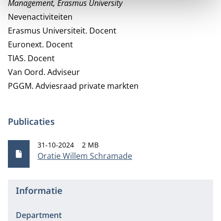
Management, Erasmus University
Nevenactiviteiten
Erasmus Universiteit.
Docent
Euronext.
Docent
TIAS.
Docent
Van Oord.
Adviseur
PGGM. Adviesraad private markten
Publicaties
Publicatiedatum
Bestandsgrootte
31-10-2024
2 MB
Oratie Willem Schramade
Informatie
Department