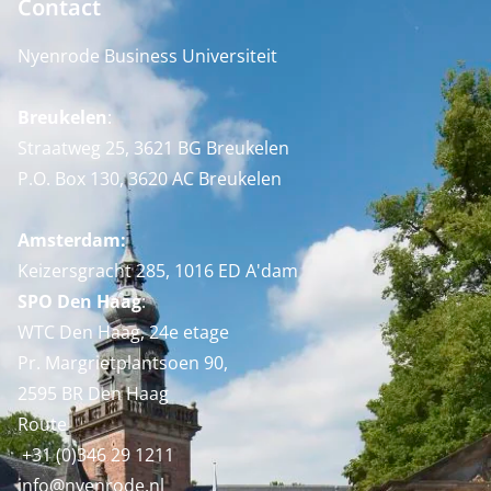
Contact
Nyenrode Business Universiteit
Breukelen
:
Straatweg 25, 3621 BG Breukelen
P.O. Box 130, 3620 AC Breukelen
Amsterdam:
Keizersgracht 285, 1016 ED A'dam
SPO Den Haag
:
WTC Den Haag, 24e etage
Pr. Margrietplantsoen 90,
2595 BR Den Haag
Route
+31 (0)346 29 1211
info@nyenrode.nl