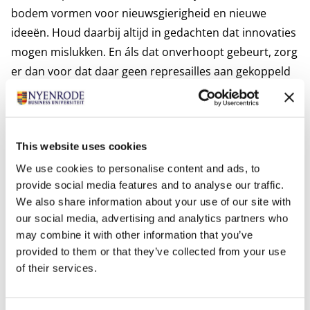
bodem vormen voor nieuwsgierigheid en nieuwe
ideeën. Houd daarbij altijd in gedachten dat innovaties
mogen mislukken. En áls dat onverhoopt gebeurt, zorg
er dan voor dat daar geen represailles aan gekoppeld
zijn. Dit voorkomt dat de innovatiedrang binnen de
organisatie wegzakt en mensen gewoon ‘op de winkel
gaan passen’. Oftewel, zorg voor psychologische
This website uses cookies
veiligheid binnen en rond de innovatie teams, want
innoveren moet immers ook gewoon leuk zijn!
We use cookies to personalise content and ads, to
provide social media features and to analyse our traffic.
4. Innovatie begint met creatief denken - Jeff Gaspersz
We also share information about your use of our site with
Creatief denken is een drijvende kracht achter
our social media, advertising and analytics partners who
innovatie omdat het nieuwe perspectieven biedt,
may combine it with other information that you’ve
nieuwe ideeën genereert en organisaties in staat stelt
provided to them or that they’ve collected from your use
zich aan te passen en te groeien. Iedereen kan zijn
of their services.
vermogen tot creatief denken versterken. Nets als bij
leren pianospelen geldt: je moet oefenen. Hoe vaker je