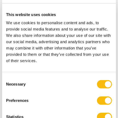
This website uses cookies
We use cookies to personalise content and ads, to
New Board Program
provide social media features and to analyse our traffic.
We also share information about your use of our site with
Startdatum:
25 november 2026
our social media, advertising and analytics partners who
Taal:
may combine it with other information that you’ve
Nederlands
provided to them or that they’ve collected from your use
Locatie:
of their services.
Breukelen
De boardroom vraagt om meer dan ervaring. In een
omgeving met toenemende druk, complexiteit en
Consent
publieke aandacht wil je een governance-kompas
Necessary
Selection
dat staat — én de boardroom-vaardigheid om
effectief te blijven onder spanning. In het New
Board Program ontwikkel je jouw besluitvorming,
Preferences
stakeholderdialoog en constructieve tegenspraak,
en vertaal je iedere module direct naar jouw
praktijk.
Statistics