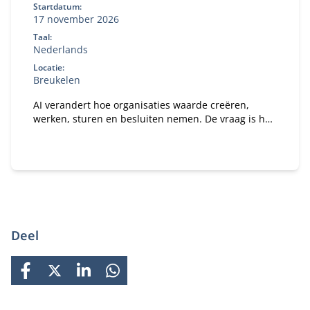
Startdatum:
17 november 2026
Taal:
Nederlands
Locatie:
Breukelen
AI verandert hoe organisaties waarde creëren,
werken, sturen en besluiten nemen. De vraag is hoe
je daar als bestuurder strategisch op stuurt. In dit
programma ontdek je wat AI concreet betekent voor
jouw organisatie en rol als bestuurder of
toezichthouder.
Deel
FACEBOOK
X
LINKEDIN
WHATSAPP