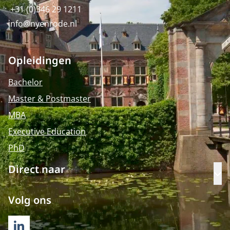
+31 (0)346 29 1211
info@nyenrode.nl
Opleidingen
Bachelor
Master & Postmaster
MBA
Executive Education
PhD
Direct naar
Op
Volg ons