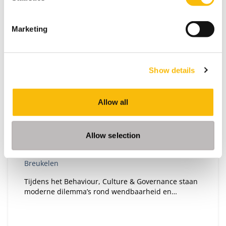
Marketing
Show details
Behaviour, Culture & Governance
Allow all
Startdatum:
26 oktober 2026
Taal:
Allow selection
Nederlands
Locatie:
Breukelen
Tijdens het Behaviour, Culture & Governance staan
moderne dilemma’s rond wendbaarheid en
verandervermogen van organisaties centraal. Hoe
bouw je een gezonde organisatie met een gezond
ecosysteem?