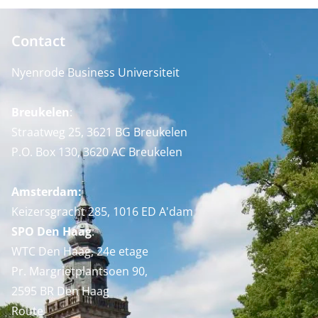
Contact
Nyenrode Business Universiteit
Breukelen
:
Straatweg 25, 3621 BG Breukelen
P.O. Box 130, 3620 AC Breukelen
Amsterdam:
Keizersgracht 285, 1016 ED A'dam
SPO Den Haag
:
WTC Den Haag, 24e etage
Pr. Margrietplantsoen 90,
2595 BR Den Haag
Route