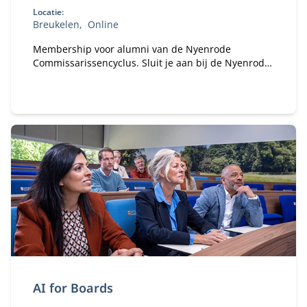
Locatie:
Breukelen
Online
Membership voor alumni van de Nyenrode
Commissarissencyclus. Sluit je aan bij de Nyenrode
Commissarissen Community. Sinds 2018 hebben
honderden alumni van de Commissarissencyclus
zich al aangesloten. Word jij het volgende lid van
onze community?
AI for Boards