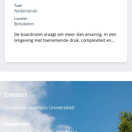
Taal:
Nederlands
Locatie:
Breukelen
De boardroom vraagt om meer dan ervaring. In een
omgeving met toenemende druk, complexiteit en
publieke aandacht wil je een governance-kompas
dat staat — én de boardroom-vaardigheid om
effectief te blijven onder spanning. In het New
Board Program ontwikkel je jouw besluitvorming,
stakeholderdialoog en constructieve tegenspraak,
en vertaal je iedere module direct naar jouw
praktijk.
Contact
Nyenrode Business Universiteit
Breukelen
: