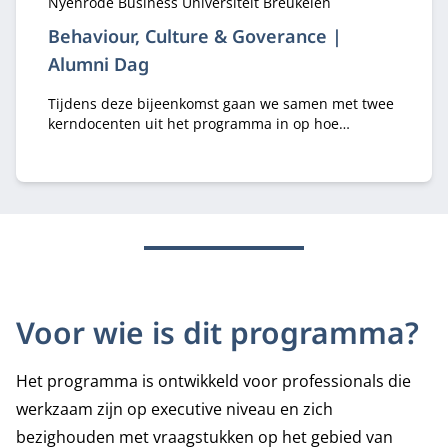
Locatie:
Nyenrode Business Universiteit Breukelen
Behaviour, Culture & Goverance |
Alumni Dag
Tijdens deze bijeenkomst gaan we samen met twee
kerndocenten uit het programma in op hoe
organisaties kunnen navigeren in de huidige
realiteit, voortbouwend op de inzichten uit
Behaviour Culture & Governance.
Voor wie is dit programma?
Het programma is ontwikkeld voor professionals die
werkzaam zijn op executive niveau en zich
bezighouden met vraagstukken op het gebied van