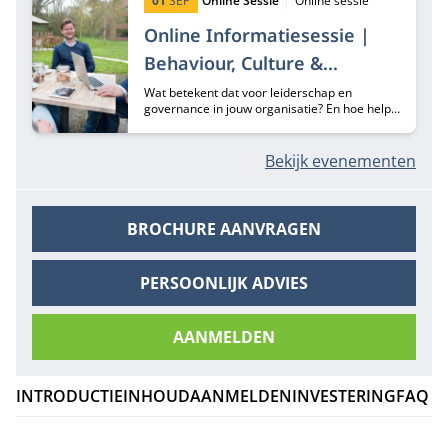
01
SEP
Online Sessie
Online sessie
Online Informatiesessie |
Behaviour, Culture &
Governance - september
Wat betekent dat voor leiderschap en
governance in jouw organisatie? En hoe helpt
het Behaviour, Culture and Governance (BCG)
Programma je om hier bewust en
contextgevoelig op te sturen?
Bekijk evenementen
BROCHURE AANVRAGEN
PERSOONLIJK ADVIES
AANMELDEN
INTRODUCTIE
INHOUD
AANMELDEN
INVESTERING
FAQ