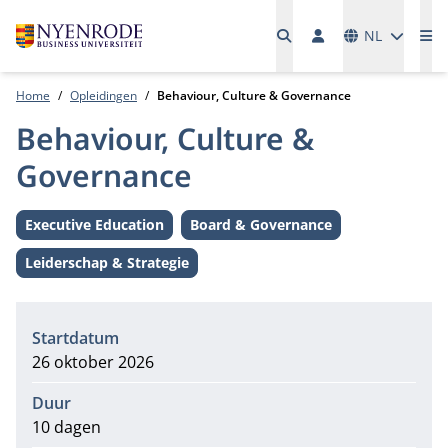
Talen
NL
Me
Home
Opleidingen
Behaviour, Culture & Governance
Behaviour, Culture &
Governance
Executive Education
Board & Governance
Level:
Thema:
Leiderschap & Strategie
Thema:
Informatie
Startdatum
26 oktober 2026
Duur
10 dagen