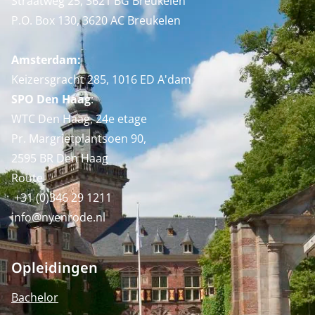
Straatweg 25, 3621 BG Breukelen
P.O. Box 130, 3620 AC Breukelen
Amsterdam:
Keizersgracht 285, 1016 ED A'dam
SPO Den Haag
:
WTC Den Haag, 24e etage
Pr. Margrietplantsoen 90,
2595 BR Den Haag
Route
+31 (0)346 29 1211
info@nyenrode.nl
Opleidingen
Bachelor