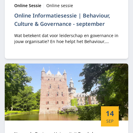
Type:
Locatie:
Online Sessie
Online sessie
Online Informatiesessie | Behaviour,
Culture & Governance - september
Wat betekent dat voor leiderschap en governance in
jouw organisatie? En hoe helpt het Behaviour,
Culture and Governance (BCG) Programma je om
hier bewust en contextgevoelig op te sturen?
Startdatum:
14
SEP