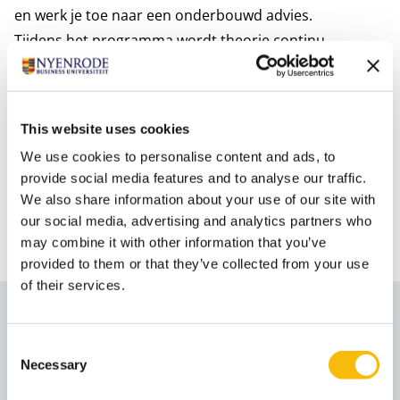
en werk je toe naar een onderbouwd advies.
Tijdens het programma wordt theorie continu
verbonden met praktijkervaringen, casuïstiek en
reflectie. Deelnemers worden uitgedaagd om hun
kennis en inzichten direct toe te passen in hun eigen
This website uses cookies
context.
We use cookies to personalise content and ads, to
De uitwerking van het vraagstuk mondt uit in een
provide social media features and to analyse our traffic.
presentatie aan het einde van het programma, waarin
We also share information about your use of our site with
de voorgestelde oplossingsrichtingen worden gedeeld
our social media, advertising and analytics partners who
en besproken.
may combine it with other information that you’ve
provided to them or that they’ve collected from your use
of their services.
Sprekers
Consent
Necessary
Selection
Prof. dr. Leen Paape RA RO CIA