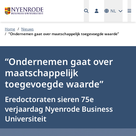
Talen
NL
Me
Home
Nieuws
“Ondernemen gaat over maatschappelijk toegevoegde waarde”
“Ondernemen gaat over
maatschappelijk
toegevoegde waarde”
Eredoctoraten sieren 75e
verjaardag Nyenrode Business
Universiteit