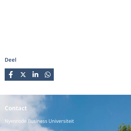
Deel
FACEBOOK
X
LINKEDIN
WHATSAPP
Contact
Nyenrode Business Universiteit