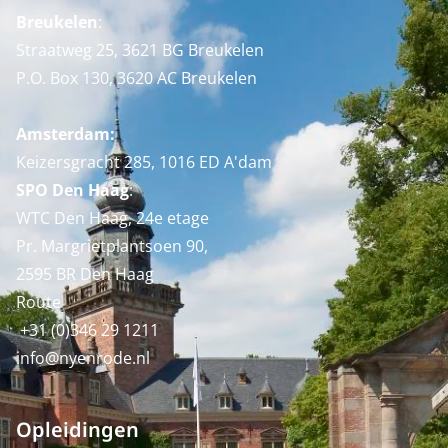
Breukelen
:
Straatweg 25, 3621 BG Breukelen
P.O. Box 130, 3620 AC Breukelen
Amsterdam:
Keizersgracht 285, 1016 ED A'dam
SPO Den Haag
:
WTC Den Haag, 24e etage
Pr. Margrietplantsoen 90,
2595 BR Den Haag
Route
+31 (0)346 29 1211
info@nyenrode.nl
Opleidingen