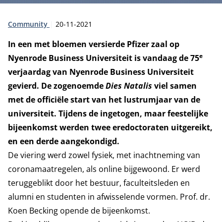
Type:
Publicatiedatum:
Community
20-11-2021
In een met bloemen versierde Pfizer zaal op
e
Nyenrode Business Universiteit is vandaag de 75
verjaardag van Nyenrode Business Universiteit
gevierd. De zogenoemde
Dies Natalis
viel samen
met de officiële start van het lustrumjaar van de
universiteit. Tijdens de ingetogen, maar feestelijke
bijeenkomst werden twee eredoctoraten uitgereikt,
en een derde aangekondigd.
De viering werd zowel fysiek, met inachtneming van
coronamaatregelen, als online bijgewoond. Er werd
teruggeblikt door het bestuur, faculteitsleden en
alumni en studenten in afwisselende vormen. Prof. dr.
Koen Becking opende de bijeenkomst.