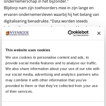
ondernemerschap in het bijzonder.”
Blijdorp nam zijn toehoorders mee in zijn lange en
ervaren ondernemersleven waarbij hij het belang van
digitalisering benadrukte. “Data worden steeds
belangrijker voor onze ondernemingen. Maar bovenal
gaat ondernemen over maatschappelijk toegevoegde
waarde. In de Verenigde Staten is het gebruikelijk dat je
als succesvol ondernemer iets teruggeeft aan je
This website uses cookies
omgeving, aan de maatschappij. Dit
giving back
idee is
We use cookies to personalise content and ads, to
nog niet doorgedrongen in de Nederlandse
provide social media features and to analyse our traffic.
ondernemerswereld. Je hebt je succes niet volledig aan
We also share information about your use of our site with
jezelf te danken. Het is dan ook passend om iets terug
our social media, advertising and analytics partners who
may combine it with other information that you’ve
te doen. Ik houd een pleidooi en zie het als een morele
provided to them or that they’ve collected from your use
verplichting iets terug te doen.”
of their services.
Ook deelde Blijdorp wijze lessen voor ondernemende
studenten: “Ondernemerschap gaat met vallen en