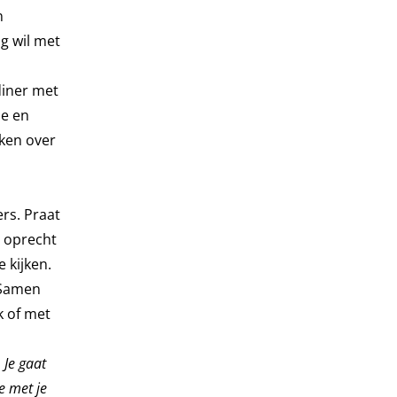
n
g wil met
diner met
ie en
ken over
rs. Praat
r oprecht
 kijken.
 Samen
 of met
. Je gaat
e met je