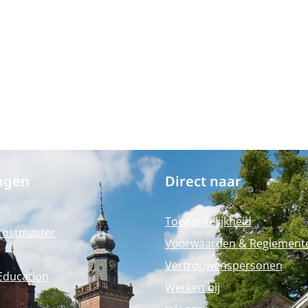
ngen
Direct naar
Toegankelijkheid
Postmaster
Voorwaarden & Reglement
Vertrouwenspersonen
Education
Werken bij