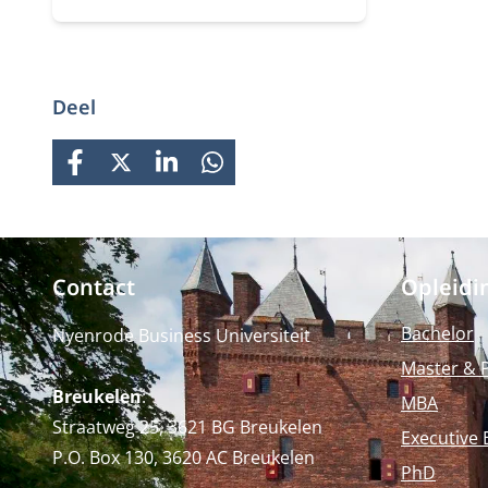
inspirerend leiderschap voor de
juiste koers van je organisatie.
Deel
FACEBOOK
X
LINKEDIN
WHATSAPP
Contact
Opleidi
Bachelor
Nyenrode Business Universiteit
Master & 
Breukelen
:
MBA
Straatweg 25, 3621 BG Breukelen
Executive 
P.O. Box 130, 3620 AC Breukelen
PhD