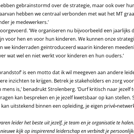
 hebben gebrainstormd over de strategie, maar ook over hu
aarvan hebben we centraal verbonden met wat het MT graa
onder je medewerkers.’
orgevoerd. ‘We organiseren nu bijvoorbeeld een jaarlijks 
zijn voor hen en voor hun kinderen. We kunnen onze strateg
n we kinderraden geïntroduceerd waarin kinderen meeden
over wat wel en niet werkt voor kinderen en hun ouders.’
brandstof’ is een motto dat ik wil meegeven aan andere leide
re inzichten te krijgen. Betrek je stakeholders en zorg voo
mens is,’ benadrukt Strolenberg. ‘Durf kritisch naar jezelf te
vragen kan bespreken en je jezelf kwetsbaar op kan stellen.
 kan uitstekend binnen een opleiding, je eigen privé
-
netwerk
varen leider het beste uit jezelf, je team en je organisatie te halen
 nieuwe kijk op inspirerend leiderschap en verbindt je persoonlijk