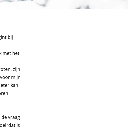
nt bij
k met het
oten, zijn
 voor mijn
beter kan
eren
e de vraag
el ‘dat is