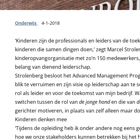
Type:
Publicatiedatum:
Onderwijs
4-1-2018
‘Kinderen zijn de professionals en leiders van de to
kinderen die samen dingen doen,’ zegt Marcel Strole
kinderopvangorganisatie met zo’n 150 medewerkers, h
belang van dienend leiderschap.
Strolenberg besloot het Advanced Management Progra
blik te verruimen en zijn visie op leiderschap aan te
rol als leider en voor de toekomst van mijn bedrijf. W
switchen tussen de rol van
de jonge hond
en die van
d
gerichter motiveren, in plaats van zelf alleen maar d
Kinderen denken mee
‘Tijdens de opleiding heb ik onder andere nog eens g
hoe we onze stakeholders kunnen betrekken bij het her