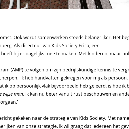
ekomst. Ook wordt samenwerken steeds belangrijker. Het begi
nberg. Als
directeur van Kids Society Erica, een
eeft hij er dagelijks mee te maken. Met kinderen, maar oo
m (AMP) te volgen om zijn bedrijfskundige kennis te vergr
 scherpen. ‘Ik heb handvatten gekregen voor mij als persoon,
at ik op persoonlijk vlak bijvoorbeeld heb geleerd, is hoe ik 
e wijze man.
Ik kan nu beter vanuit rust beschouwen en and
oorgaan.’
ericht gekeken naar de strategie van Kids Society. Met nam
ijken van onze strategie. Ik wil graag dat iedereen het gevo