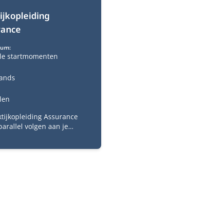
ijkopleiding
rance
tum:
ele startmomenten
ands
len
ktijkopleiding Assurance
parallel volgen aan je
ische opleiding RA en je
e praktijkopleiding is
ht voor het behalen van
countantsexamen. Met de
kopleiding kies je een
trainingen die je gaat
 om de praktische kanten
 RA-vak te ervaren.