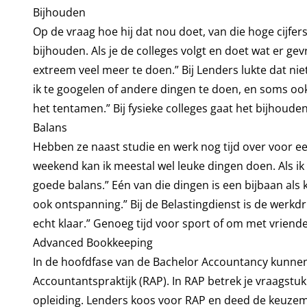
Bijhouden
Op de vraag hoe hij dat nou doet, van die hoge cijfe
bijhouden. Als je de colleges volgt en doet wat er ge
extreem veel meer te doen.” Bij Lenders lukte dat niet a
ik te googelen of andere dingen te doen, en soms o
het tentamen.” Bij fysieke colleges gaat het bijhouden
Balans
Hebben ze naast studie en werk nog tijd over voor e
weekend kan ik meestal wel leuke dingen doen. Als i
goede balans.” Eén van die dingen is een bijbaan als
ook ontspanning.” Bij de Belastingdienst is de werkd
echt klaar.” Genoeg tijd voor sport of om met vriende
Advanced Bookkeeping
In de hoofdfase van de Bachelor Accountancy kunnen
Accountantspraktijk (RAP). In RAP betrek je vraagstu
opleiding. Lenders koos voor RAP en deed de keuze