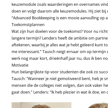
keuzemodule zoals waarderingen en overnames vindt h
doen en volgt daarom alle keuzemodules. Hij ziet bij
“Advanced Bookkeeping is een mooie aanvulling op all
Toekomstplannen
Wat zijn hun doelen voor de toekomst? Voor nu richte
langere termijn? Lenders heeft de ambitie om partner
aftekenen, waarbij je alles wat je hebt geleerd kunt t
me interessant.” Tausch neigt ernaar om op termijn d
werk nog maar kort, drieënhalf jaar nu, dus ik ben no
Motivatie
Hun belangrijkste tip voor studenten die ook zo succesv
Tausch: “Wanneer je niet gemotiveerd bent, heb je sne
mensen die de colleges niet volgen, dan ook vaker het 
gaat doen.” Lenders: “Ik heb plezier in wat ik doe, en 