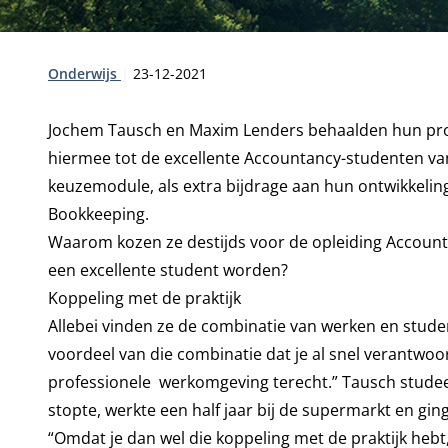
Type:
Publicatiedatum:
Onderwijs
23-12-2021
Jochem Tausch en Maxim Lenders behaalden hun pro
hiermee tot de excellente Accountancy-studenten va
keuzemodule, als extra bijdrage aan hun ontwikkelin
Bookkeeping.
Waarom kozen ze destijds voor de opleiding Accountan
een excellente student worden?
Koppeling met de praktijk
Allebei vinden ze de combinatie van werken en studer
voordeel van die combinatie dat je al snel verantwoo
professionele werkomgeving terecht.” Tausch studeer
stopte, werkte een half jaar bij de supermarkt en gi
“Omdat je dan wel die koppeling met de praktijk hebt, 