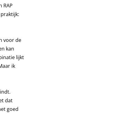
en RAP
praktijk:
En voor de
gen kan
natie lijkt
Maar ik
indt.
et dat
 het goed