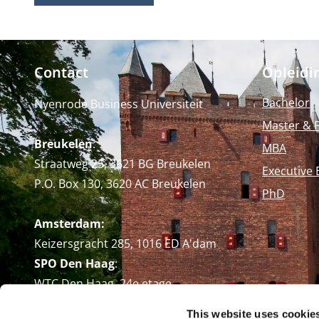
Contact
Opleidi
Bachelor
Nyenrode Business Universiteit
Master & 
Breukelen
:
MBA
Straatweg 25, 3621 BG Breukelen
Executive 
P.O. Box 130, 3620 AC Breukelen
PhD
Amsterdam:
Keizersgracht 285, 1016 ED A'dam
SPO Den Haag
:
WTC Den Haag, 24e etage
Pr. Margrietplantsoen 90,
This website uses cookie