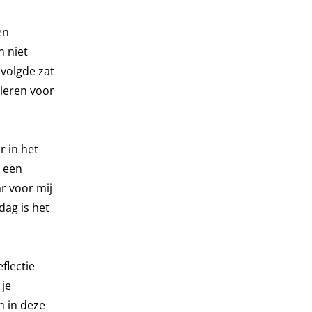
en
n niet
e volgde zat
leren voor
r in het
k een
r voor mij
dag is het
flectie
 je
n in deze