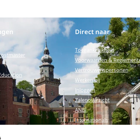
ngen
Direct naar
Toegankelijkheid
Postmaster
Voorwaarden & Reglement
Vertrouwenspersonen
Education
Werken bij
Inloggen
Zalenoverzicht
ANBI
Internationals
Perspagina
s