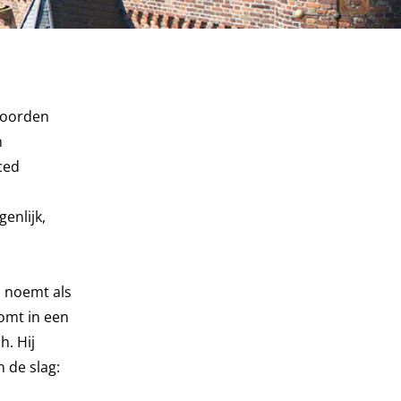
hoorden
n
ced
enlijk,
j noemt als
komt in een
h. Hij
 de slag: