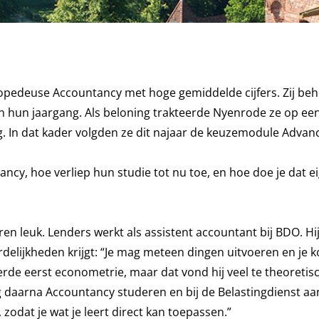
pedeuse Accountancy met hoge gemiddelde cijfers. Zij be
n hun jaargang. Als beloning trakteerde Nyenrode ze op ee
g. In dat kader volgden ze dit najaar de keuzemodule Advan
cy, hoe verliep hun studie tot nu toe, en hoe doe je dat eig
en leuk. Lenders werkt als assistent accountant bij BDO. Hi
rdelijkheden krijgt: “Je mag meteen dingen uitvoeren en je 
de eerst econometrie, maar dat vond hij veel te theoretisc
ng daarna Accountancy studeren en bij de Belastingdienst aan
zodat je wat je leert direct kan toepassen.”