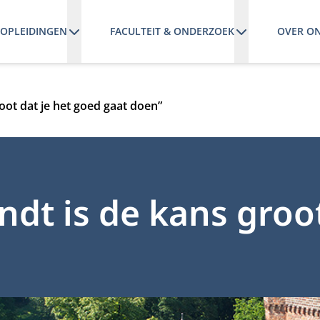
OPLEIDINGEN
FACULTEIT & ONDERZOEK
OVER O
groot dat je het goed gaat doen”
indt is de kans groo