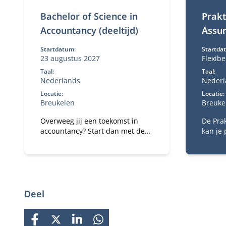
Bachelor of Science in
Prakt
Accountancy (deeltijd)
Assu
Startdatum:
Startda
23 augustus 2027
Flexib
Taal:
Taal:
Nederlands
Nederl
Locatie:
Locatie:
Breukelen
Breuke
Overweeg jij een toekomst in
De Pra
accountancy? Start dan met de
kan je 
Bachelor of Science in
theoret
Accountancy (deeltijd).
werk. D
Combineer je universitaire
verplic
studie met werk.
het ac
praktij
aantal 
Deel
volgen
van het
FACEBOOK
X
LINKEDIN
WHATSAPP