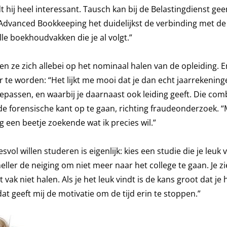
ij heel interessant. Tausch kan bij de Belastingdienst ge
 Advanced Bookkeeping het duidelijkst de verbinding met de 
e boekhoudvakken die je al volgt.”
n ze zich allebei op het nominaal halen van de opleiding. 
 te worden: “Het lijkt me mooi dat je dan echt jaarrekenin
oepassen, en waarbij je daarnaast ook leiding geeft. Die combi
e forensische kant op te gaan, richting fraudeonderzoek. “
g een beetje zoekende wat ik precies wil.”
ol willen studeren is eigenlijk: kies een studie die je leuk v
ller de neiging om niet meer naar het college te gaan. Je zi
vak niet halen. Als je het leuk vindt is de kans groot dat je
dat geeft mij de motivatie om de tijd erin te stoppen.”