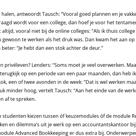
rs halen, antwoordt Tausch: “Vooral goed plannen en je vakk
vraagd wordt voor een college, dan hoef je voor het tentame
ltijd, vooral niet bij de online colleges: “Als ik thuis colleg
ok gewoon te werken als het druk was. Dan kwam het aan op 
 beter: “Je hebt dan een stok achter de deur.”
en privéleven? Lenders: “Soms moet je veel overwerken. Maa
k terugkijk op een periode van een paar maanden, dan heb i
 kok, een of twee avonden in de week: “Dat is wel werken maa
ruk minder hoog, vertelt Tausch: “Aan het einde van de werk
n af te spreken.
 studenten kiezen tussen óf keuzemodules óf de module Re
kken en dilemma’s uit je werk op een accountantskantoor bij
module Advanced Bookkeeping er dus extra bij. Onderwerpe