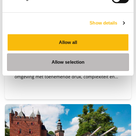
New Board Program
Show details
Startdatum:
25 november 2026
Taal:
Allow all
Nederlands
Locatie:
Breukelen
Allow selection
De boardroom vraagt om meer dan ervaring. In een
omgeving met toenemende druk, complexiteit en
publieke aandacht wil je een governance-kompas
dat staat — én de boardroom-vaardigheid om
effectief te blijven onder spanning. In het New
Board Program ontwikkel je jouw besluitvorming,
stakeholderdialoog en constructieve tegenspraak,
en vertaal je iedere module direct naar jouw
praktijk.