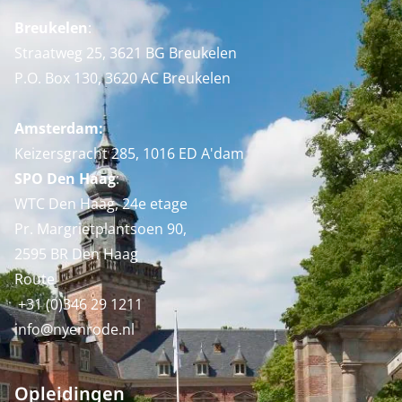
Breukelen
:
Straatweg 25, 3621 BG Breukelen
P.O. Box 130, 3620 AC Breukelen
Amsterdam:
Keizersgracht 285, 1016 ED A'dam
SPO Den Haag
:
WTC Den Haag, 24e etage
Pr. Margrietplantsoen 90,
2595 BR Den Haag
Route
+31 (0)346 29 1211
info@nyenrode.nl
Opleidingen