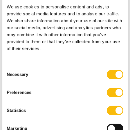
(EMFC) — Registercontroller (RC)
We use cookies to personalise content and ads, to
Startdatum:
provide social media features and to analyse our traffic.
september en februari
We also share information about your use of our site with
Taal:
our social media, advertising and analytics partners who
Nederlands
may combine it with other information that you’ve
Locatie:
provided to them or that they’ve collected from your use
Breukelen
of their services.
Post-master opleiding in deeltijd voor business en
financial controllers met 6+ jaar ervaring. Ontwikkel
je tot registercontroller (RC) en strategisch business
Consent
partner in een veranderende omgeving.
Necessary
Selection
Preferences
Statistics
Marketing