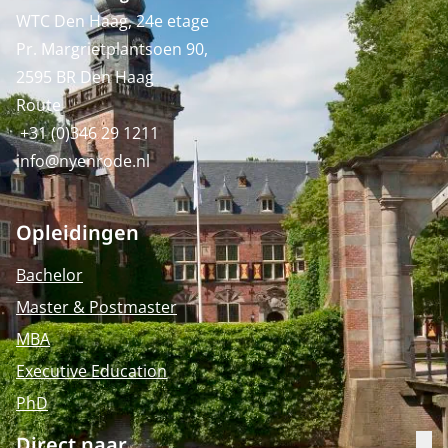
WTC Den Haag, 24e etage
Pr. Margrietplantsoen 90,
2595 BR Den Haag
Route
+31 (0)346 29 1211
info@nyenrode.nl
Opleidingen
Bachelor
Master & Postmaster
MBA
Executive Education
PhD
Direct naar