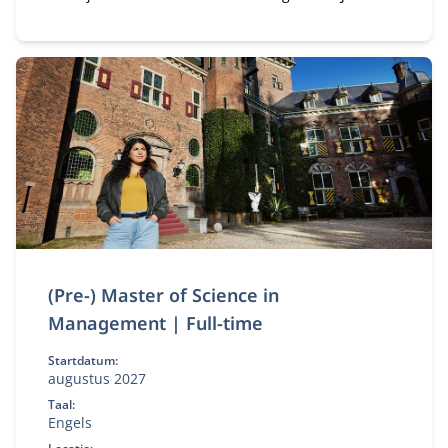
studeert naast je baan en versterkt je
bedrijfskundige kennis, persoonlijk leiderschap en
strategisch inzicht. Zo ontwikkel je jezelf tot een
leider of ondernemer die richting geeft,
verantwoordelijkheid neemt en oog houdt voor
mens, organisatie en maatschappij.
(Pre-) Master of Science in
Management | Full-time
Startdatum:
augustus 2027
Taal:
Engels