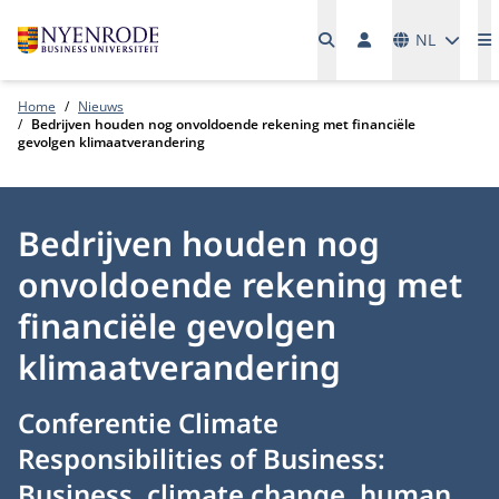
Talen
NL
M
Home
Nieuws
Bedrijven houden nog onvoldoende rekening met financiële
gevolgen klimaatverandering
Bedrijven houden nog
onvoldoende rekening met
financiële gevolgen
klimaatverandering
Conferentie Climate
Responsibilities of Business:
Business, climate change, human