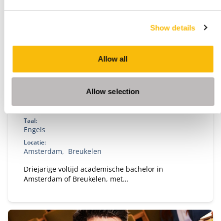
Show details
Allow all
Bachelor of Science in Business
Administration
Allow selection
Startdatum:
Medio augustus 2027
Taal:
Engels
Locatie:
Amsterdam
Breukelen
Driejarige voltijd academische bachelor in
Amsterdam of Breukelen, met
leiderschapsontwikkeling, internationale
uitwisseling en bedrijfsprojecten.