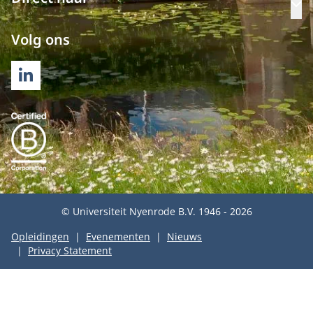
Op
Volg ons
LINKEDIN
© Universiteit Nyenrode B.V. 1946 - 2026
Opleidingen
Evenementen
Nieuws
Privacy Statement