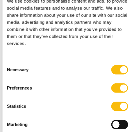
We use cookies to personalise content and ads, to provide
Tags
social media features and to analyse our traffic. We also
share information about your use of our site with our social
Department of Entrepreneurship, Governance & Stewardship
media, advertising and analytics partners who may
Duurzaamheid & ondernemerschap
Opinie
combine it with other information that you’ve provided to
them or that they’ve collected from your use of their
services.
Consent
Necessary
Selection
Preferences
Gerelateerde opleidingen
Statistics
Marketing