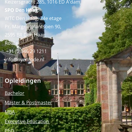
Keizersgracht 285, 1016 ED A'dam
SPO Den Haag
:
WTC Den Haag, 24e etage
Pr. Margrietplantsoen 90,
2595 BR Den Haag
Route
+31 (0)346 29 1211
info@nyenrode.nl
Opleidingen
Bachelor
Master & Postmaster
MBA
Executive Education
PhD