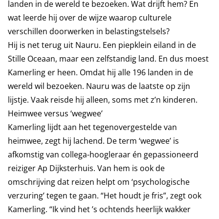
landen in de wereld te bezoeken. Wat drijft hem? En
wat leerde hij over de wijze waarop culturele
verschillen doorwerken in belastingstelsels?
Hij is net terug uit Nauru. Een piepklein eiland in de
Stille Oceaan, maar een zelfstandig land. En dus moest
Kamerling er heen. Omdat hij alle 196 landen in de
wereld wil bezoeken. Nauru was de laatste op zijn
lijstje. Vaak reisde hij alleen, soms met z’n kinderen.
Heimwee versus ‘wegwee’
Kamerling lijdt aan het tegenovergestelde van
heimwee, zegt hij lachend. De term ‘wegwee’ is
afkomstig van collega-hoogleraar én gepassioneerd
reiziger Ap Dijksterhuis. Van hem is ook de
omschrijving dat reizen helpt om ‘psychologische
verzuring’ tegen te gaan. “Het houdt je fris”, zegt ook
Kamerling. “Ik vind het ’s ochtends heerlijk wakker