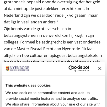
grotendeels bepaald door de overtuiging dat het geld
al dan niet op de juiste plekken terecht komt. In
Nederland zijn we daardoor redelijk volgzaam, maar
dat ligt in veel landen anders.”
Zijn kennis van de grote verschillen in
belastingsystemen in de wereld kon hij kwijt in zijn
colleges. Formeel belastingrecht is een vast onderdeel
van de Master Fiscaal Recht aan Nyenrode. “Ik laat
altijd zien hoe cultuur en tijdsgeest belastingstelsels in
landen beïnvloeden. In India bijvoorbeeld was de hele
agrarische sector onbelast. Al die miljoenen kleine
boeren hoefden geen belasting te betalen. Zo heeft elk
land z’n eigen systeem.” Ook in eigen land is die kennis
This website uses cookies
nuttig: “De controlemedewerker van nu wordt met veel
We use cookies to personalise content and ads, to
meer culturen geconfronteerd dan zeg veertig jaar
provide social media features and to analyse our traffic.
geleden. Daar besteedt de Belastingdienst nu ook veel
We also share information about your use of our site with