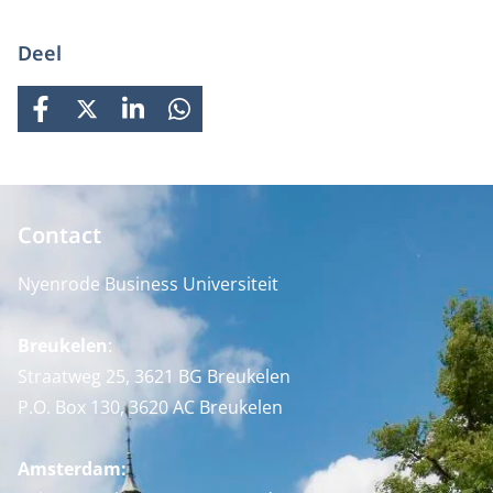
Deel
FACEBOOK
X
LINKEDIN
WHATSAPP
Contact
Nyenrode Business Universiteit
Breukelen
:
Straatweg 25, 3621 BG Breukelen
P.O. Box 130, 3620 AC Breukelen
Amsterdam: