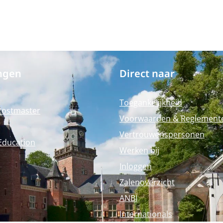
ngen
Direct naar
Toegankelijkheid
Postmaster
Voorwaarden & Reglement
Vertrouwenspersonen
Education
Werken bij
Inloggen
Zalenoverzicht
ANBI
Internationals