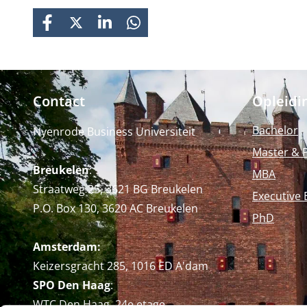
FACEBOOK
X
LINKEDIN
WHATSAPP
Contact
Opleidi
Bachelor
Nyenrode Business Universiteit
Master & 
Breukelen
:
MBA
Straatweg 25, 3621 BG Breukelen
Executive 
P.O. Box 130, 3620 AC Breukelen
PhD
Amsterdam:
Keizersgracht 285, 1016 ED A'dam
SPO Den Haag
:
WTC Den Haag, 24e etage