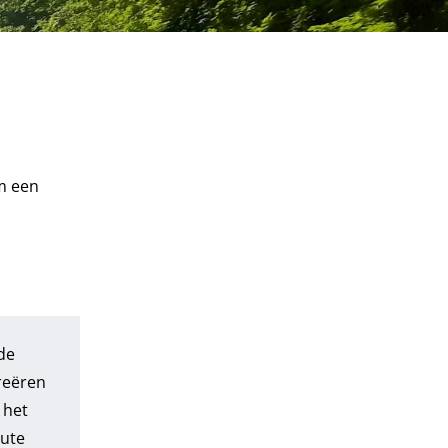
m een
de
reëren
 het
oute