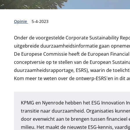
Type:
Publicatiedatum:
Opinie
5-4-2023
Onder de voorgestelde Corporate Sustainability Repo
uitgebreide duurzaamheidsinformatie gaan opnemen
De Europese Commissie heeft de European Financial
conceptversie op te stellen van de European Sustain
duurzaamheidsrapportage, ESRS), waarin de toelicht
Kom meer te weten over de ontwerp-ESRS'en in
dit a
KPMG en Nyenrode hebben het
ESG Innovation In
transitie naar duurzaamheid. Organisaties kunne
door evenwicht aan te brengen tussen financieel 
milieu. Het maakt de nieuwste ESG-kennis, vaardi