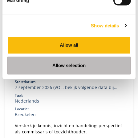
Marketing
Show details
Allow all
Allow selection
De Nyenrode Commissarissencyclus
Startdatum:
7 september 2026 (VOL, bekijk volgende data bij
'aanmelden')
Taal:
Nederlands
Locatie:
Breukelen
Versterk je kennis, inzicht en handelingsperspectief
als commissaris of toezichthouder.