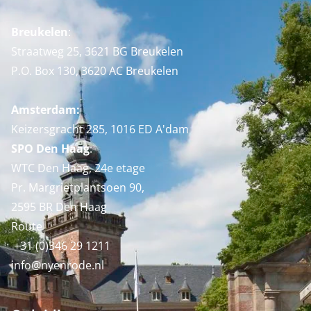
Breukelen
:
Straatweg 25, 3621 BG Breukelen
P.O. Box 130, 3620 AC Breukelen
Amsterdam:
Keizersgracht 285, 1016 ED A'dam
SPO Den Haag
:
WTC Den Haag, 24e etage
Pr. Margrietplantsoen 90,
2595 BR Den Haag
Route
+31 (0)346 29 1211
info@nyenrode.nl