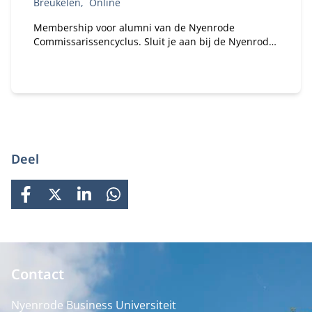
Breukelen
Online
Membership voor alumni van de Nyenrode
Commissarissencyclus. Sluit je aan bij de Nyenrode
Commissarissen Community. Sinds 2018 hebben
honderden alumni van de Commissarissencyclus
zich al aangesloten. Word jij het volgende lid van
onze community?
Deel
FACEBOOK
X
LINKEDIN
WHATSAPP
Contact
Nyenrode Business Universiteit