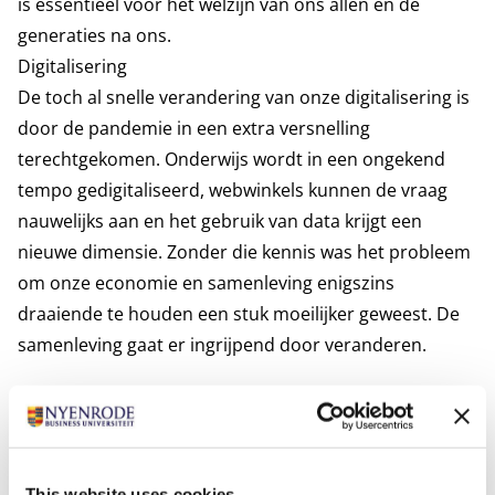
is essentieel voor het welzijn van ons allen en de
generaties na ons.
Digitalisering
De toch al snelle verandering van onze digitalisering is
door de pandemie in een extra versnelling
terechtgekomen. Onderwijs wordt in een ongekend
tempo gedigitaliseerd, webwinkels kunnen de vraag
nauwelijks aan en het gebruik van data krijgt een
nieuwe dimensie. Zonder die kennis was het probleem
om onze economie en samenleving enigszins
draaiende te houden een stuk moeilijker geweest. De
samenleving gaat er ingrijpend door veranderen.
Documenten
Publicatiedatum
Bestandsgrootte
22-10-2020
79 KB
Omslag COVID-19 boek
This website uses cookies