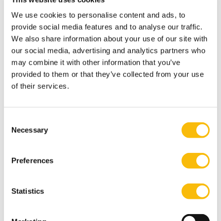
We use cookies to personalise content and ads, to
Het boek is vanaf 1 november 2020 verkrijgbaar via
provide social media features and to analyse our traffic.
We also share information about your use of our site with
deze link
.
our social media, advertising and analytics partners who
may combine it with other information that you’ve
Tags
provided to them or that they’ve collected from your use
of their services.
Commissarissencyclus
Leen Paape
Onderwijs
Consent
Necessary
Selection
Preferences
Statistics
Gerelateerde opleidingen