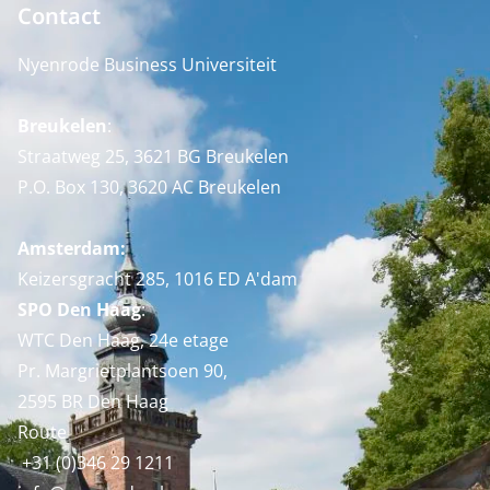
Contact
Nyenrode Business Universiteit
Breukelen
:
Straatweg 25, 3621 BG Breukelen
P.O. Box 130, 3620 AC Breukelen
Amsterdam:
Keizersgracht 285, 1016 ED A'dam
SPO Den Haag
:
WTC Den Haag, 24e etage
Pr. Margrietplantsoen 90,
2595 BR Den Haag
Route
+31 (0)346 29 1211