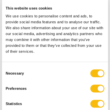
developer om deze twee werelden bij elkaar te
brengen. Van deelnemers krijg ik vaak de vraag hoe zij
This website uses cookies
mensen in hun organisatie meekrijgen in het
We use cookies to personalise content and ads, to
veranderproces. Mijn advies is om mensen aan te
provide social media features and to analyse our traffic.
We also share information about your use of our site with
steken met energie en inspirerende ideeën. Ik geloof
our social media, advertising and analytics partners who
echt in het effect van elkaar enthousiasmeren. Zorg
may combine it with other information that you’ve
daarnaast voor je eigen zichtbaarheid en vermijd de
provided to them or that they’ve collected from your use
valkuil om de blik alleen maar naar buiten te richten.
of their services.
Rekening houden met de behoeften van collega’s
binnen de organisatie is net zo belangrijk! Geef
Consent
daarnaast ook aandacht aan behaalde successen. Zorg
Necessary
Selection
dat je het leuk hebt met elkaar, dan gaat dat vliegwiel
van vernieuwing vanzelf sneller draaien.”
Preferences
Statistics
Binnen Business Development draait het om het