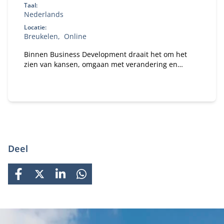
Taal:
Nederlands
Locatie:
Breukelen
Online
Binnen Business Development draait het om het
zien van kansen, omgaan met verandering en
inspelen op (digitale) ontwikkelingen. Met als doel
lange termijn waarde te creëren voor de organisatie
en al haar stakeholders.
Deel
FACEBOOK
X
LINKEDIN
WHATSAPP