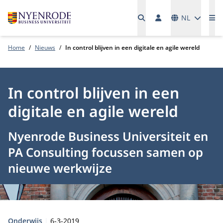
Talen
NL
Me
Home
Nieuws
In control blijven in een digitale en agile wereld
In control blijven in een
digitale en agile wereld
Nyenrode Business Universiteit en
PA Consulting focussen samen op
nieuwe werkwijze
Type:
Publicatiedatum:
Onderwijs
6-3-2019