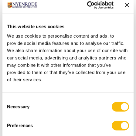
Gerelateerde opleidingen
This website uses cookies
We use cookies to personalise content and ads, to
provide social media features and to analyse our traffic.
We also share information about your use of our site with
our social media, advertising and analytics partners who
may combine it with other information that you’ve
provided to them or that they’ve collected from your use
of their services.
(Pre-) Master of Science in
Consent
Management | Full-time
Necessary
Selection
Startdatum:
augustus 2027
Preferences
Taal: