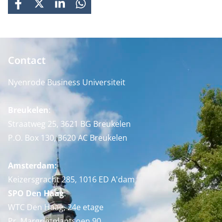
FACEBOOK
X
LINKEDIN
WHATSAPP
Contact
Nyenrode Business Universiteit
Breukelen
:
Straatweg 25, 3621 BG Breukelen
P.O. Box 130, 3620 AC Breukelen
Amsterdam:
Keizersgracht 285, 1016 ED A'dam
SPO Den Haag
:
WTC Den Haag, 24e etage
Pr. Margrietplantsoen 90,