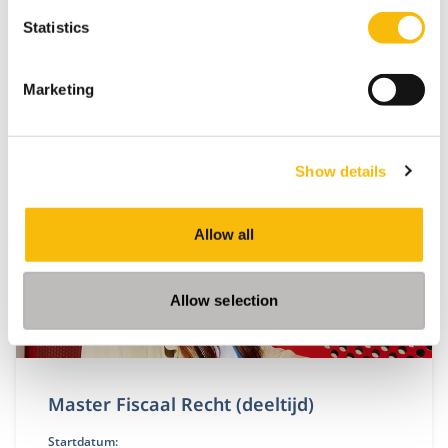
Engels
Statistics
Locatie:
Amsterdam
Breukelen
Deze master in management duurt 16 maanden
Marketing
(inclusief pre-master), heeft 3 specialisaties en geeft
jou de beste kansen op de wereldwijde
arbeidsmarkt.
Show details
Allow all
Allow selection
Master Fiscaal Recht (deeltijd)
Startdatum: