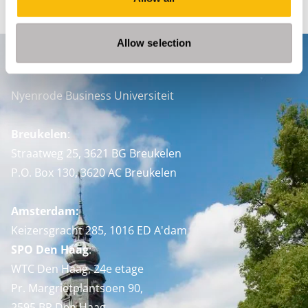
Allow selection
Contact
Nyenrode Business Universiteit
Breukelen
:
Straatweg 25, 3621 BG Breukelen
P.O. Box 130, 3620 AC Breukelen
Amsterdam:
Keizersgracht 285, 1016 ED A'dam
SPO Den Haag
:
WTC Den Haag, 24e etage
Pr. Margrietplantsoen 90,
2595 BR Den Haag