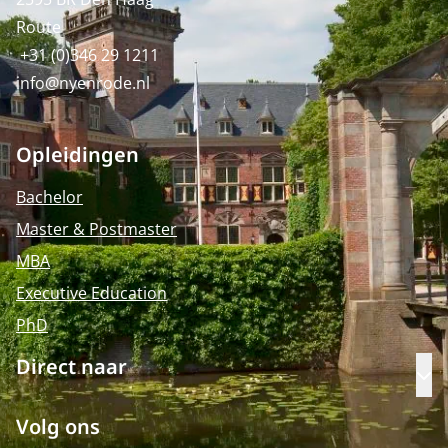
Route
+31 (0)346 29 1211
info@nyenrode.nl
Opleidingen
Bachelor
Master & Postmaster
MBA
Executive Education
PhD
Direct naar
Op
Volg ons