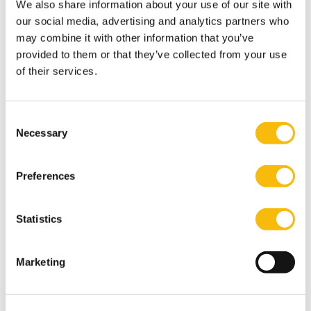
vergeten consumenten. Kennis en inzichten uit de
We also share information about your use of our site with
theorie en praktijk helpen bij het herkennen en
our social media, advertising and analytics partners who
begrijpen van onderliggende structuren en
may combine it with other information that you’ve
dynamiek van disruptie.
provided to them or that they’ve collected from your use
of their services.
Consent
Necessary
Selection
Preferences
Risk and Finance
Statistics
Startdatum:
maart 2027
Taal:
Marketing
Nederlands
Locatie:
Breukelen