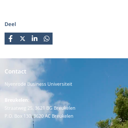
Deel
FACEBOOK
X
LINKEDIN
WHATSAPP
Contact
Nyenrode Business Universiteit
Breukelen
:
Straatweg 25, 3621 BG Breukelen
P.O. Box 130, 3620 AC Breukelen