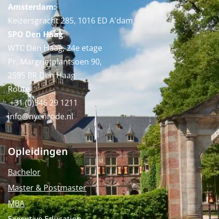
Amsterdam:
Keizersgracht 285, 1016 ED A'dam
SPO Den Haag
:
WTC Den Haag, 24e etage
Pr. Margrietplantsoen 90,
2595 BR Den Haag
Route
+31 (0)346 29 1211
info@nyenrode.nl
Opleidingen
Bachelor
Master & Postmaster
MBA