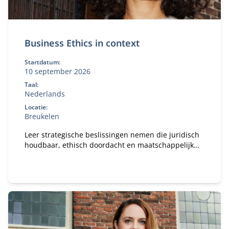
Business Ethics in context
Startdatum:
10 september 2026
Taal:
Nederlands
Locatie:
Breukelen
Leer strategische beslissingen nemen die juridisch
houdbaar, ethisch doordacht en maatschappelijk
verantwoord zijn. Je werkt met de drie
kernperspectieven: markt, recht en ethiek. En past
deze toe op actuele thema’s én je eigen
organisatiecasus.