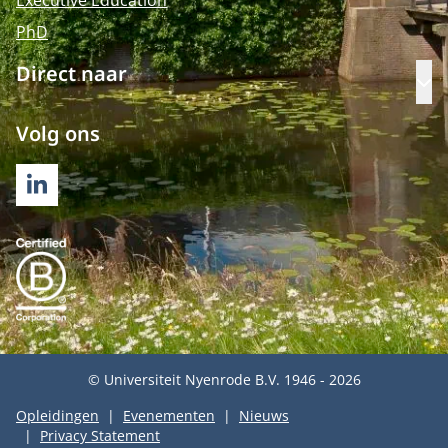
Executive Education
PhD
Direct naar
Op
Volg ons
LINKEDIN
© Universiteit Nyenrode B.V. 1946 - 2026
Opleidingen
Evenementen
Nieuws
Privacy Statement