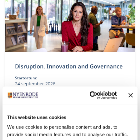
Disruption, Innovation and Governance
Startdatum:
24 september 2026
Taal:
Nederlands
Locatie:
Breukelen
This website uses cookies
De module Disruption, Innovation and Governance
We use cookies to personalise content and ads, to
start bij de oorzaken en gevolgen van disruptie voor
provide social media features and to analyse our traffic.
ondernemingen, ketens, sectoren en niet te