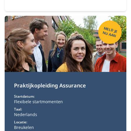
(deeltijd). Combineer je universitaire studie met
werk.
M
ELD
JE
U
A
A
N
N
Praktijkopleiding Assurance
Startdatum:
Flexibele startmomenten
Taal:
Nederlands
Locatie:
Breukelen