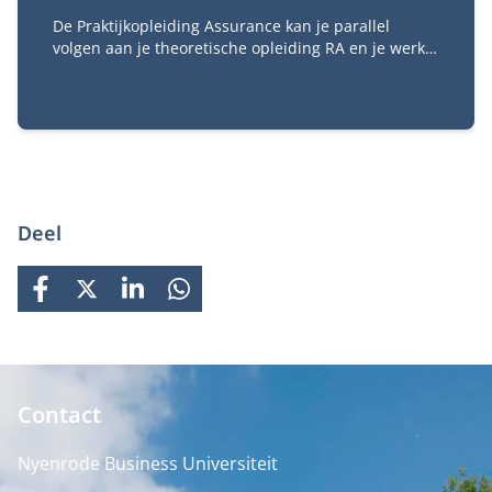
De Praktijkopleiding Assurance kan je parallel
volgen aan je theoretische opleiding RA en je werk.
De praktijkopleiding is verplicht voor het behalen
van het accountantsexamen. Met de
praktijkopleiding kies je een aantal trainingen die je
gaat volgen om de praktische kanten van het RA-vak
te ervaren.
Deel
FACEBOOK
X
LINKEDIN
WHATSAPP
Contact
Nyenrode Business Universiteit