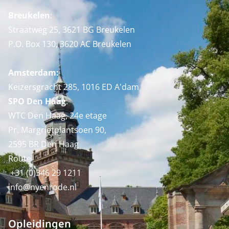
Breukelen
:
Straatweg 25, 3621 BG Breukelen
P.O. Box 130, 3620 AC Breukelen
Amsterdam:
Keizersgracht 285, 1016 ED A'dam
SPO Den Haag
:
WTC Den Haag, 24e etage
Pr. Margrietplantsoen 90,
2595 BR Den Haag
Route
+31 (0)346 29 1211
info@nyenrode.nl
Opleidingen