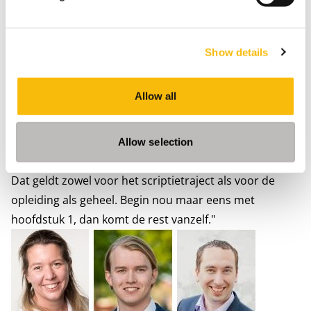
dan ook.”
Werk in stapjes
Van Toor zou graag, als dat weer kan, in het begin van
Show details
het scriptietraject één keer echt bij elkaar komen. Maar
in die kleine scriptiegroepjes werkt het verder online
Allow all
eigenlijk net zo efficiënt, vindt hij: “We hebben een
gezamenlijk doel en je hebt veel interactie.“
Zijn tip voor studenten? “Ik raad ze aan om in stapjes
Allow selection
te werken. Het einddoel kan soms overweldigend zijn.
Dat geldt zowel voor het scriptietraject als voor de
opleiding als geheel. Begin nou maar eens met
hoofdstuk 1, dan komt de rest vanzelf."