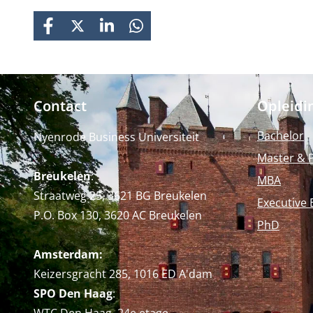
FACEBOOK
X
LINKEDIN
WHATSAPP
Contact
Opleidi
Bachelor
Nyenrode Business Universiteit
Master & 
Breukelen
:
MBA
Straatweg 25, 3621 BG Breukelen
Executive 
P.O. Box 130, 3620 AC Breukelen
PhD
Amsterdam:
Keizersgracht 285, 1016 ED A'dam
SPO Den Haag
: