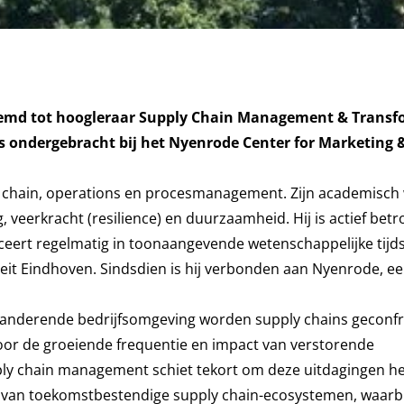
enoemd tot hoogleraar Supply Chain Management & Transf
is ondergebracht bij het Nyenrode Center for Marketing 
ly chain, operations en procesmanagement. Zijn academisch 
 veerkracht (resilience) en duurzaamheid. Hij is actief betr
ceert regelmatig in toonaangevende wetenschappelijke tijds
eit Eindhoven. Sindsdien is hij verbonden aan Nyenrode, eer
veranderende bedrijfsomgeving worden supply chains geconf
oor de groeiende frequentie en impact van verstorende
ply chain management schiet tekort om deze uitdagingen he
n van toekomstbestendige supply chain-ecosystemen, waarbi