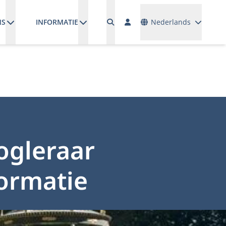
Talen
NS
INFORMATIE
Nederlands
ogleraar
ormatie