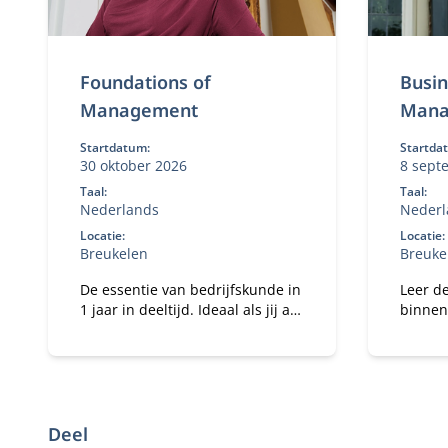
Foundations of
Busin
Management
Mana
Startdatum:
Startda
30 oktober 2026
8 sept
Taal:
Taal:
Nederlands
Nederl
Locatie:
Locatie:
Breukelen
Breuke
De essentie van bedrijfskunde in
Leer d
1 jaar in deeltijd. Ideaal als jij als
binnen
manager een steeds grotere
en laat
verantwoordelijkheid krijgt
daarin 
binnen je organisatie en te
maken hebt met
vakoverstijgende uitdagingen.
Deel