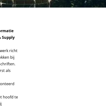
ormatie
& Supply
werk richt
okken bij
chriften.
st als
ronteerd
t hoofd te
j