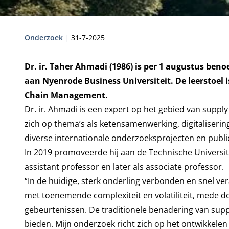
Type:
Publicatiedatum:
Onderzoek
31-7-2025
Dr. ir. Taher Ahmadi (1986) is per 1 augustus b
aan Nyenrode Business Universiteit. De leerstoel 
Chain Management.
Dr. ir. Ahmadi is een expert op het gebied van supp
zich op thema’s als ketensamenwerking, digitalisering,
diverse internationale onderzoeksprojecten en publi
In 2019 promoveerde hij aan de Technische Universit
assistant professor en later als associate professor.
“In de huidige, sterk onderling verbonden en snel 
met toenemende complexiteit en volatiliteit, mede d
gebeurtenissen. De traditionele benadering van sup
bieden. Mijn onderzoek richt zich op het ontwikkele