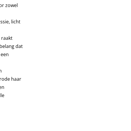
or zowel
ie, licht
 raakt
 belang dat
 een
n
nrode haar
en
le