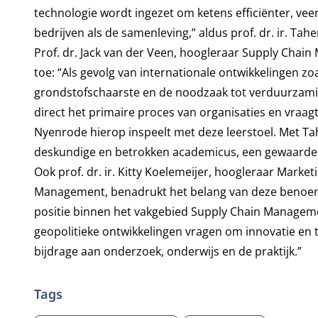
technologie wordt ingezet om ketens efficiënter, ve
bedrijven als de samenleving,” aldus prof. dr. ir. Tah
Prof. dr. Jack van der Veen, hoogleraar Supply Cha
toe: “Als gevolg van internationale ontwikkelingen z
grondstofschaarste en de noodzaak tot verduurzami
direct het primaire proces van organisaties en vraa
Nyenrode hierop inspeelt met deze leerstoel. Met T
deskundige en betrokken academicus, een gewaardee
Ook prof. dr. ir. Kitty Koelemeijer, hoogleraar Marke
Management, benadrukt het belang van deze benoemi
positie binnen het vakgebied Supply Chain Manageme
geopolitieke ontwikkelingen vragen om innovatie en t
bijdrage aan onderzoek, onderwijs en de praktijk.”
Tags