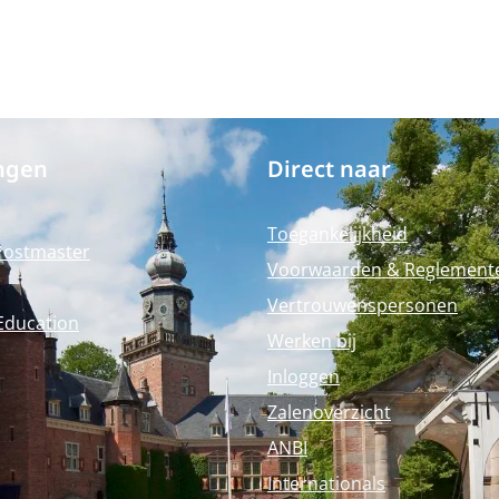
ngen
Direct naar
Toegankelijkheid
Postmaster
Voorwaarden & Reglement
Vertrouwenspersonen
Education
Werken bij
Inloggen
Zalenoverzicht
ANBI
Internationals