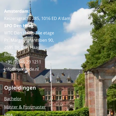
Amsterdam:
Keizersgracht 285, 1016 ED A'dam
SPO Den Haag
:
WTC Den Haag, 24e etage
Pr. Margrietplantsoen 90,
2595 BR Den Haag
Route
+31 (0)346 29 1211
info@nyenrode.nl
Opleidingen
Bachelor
Master & Postmaster
MBA