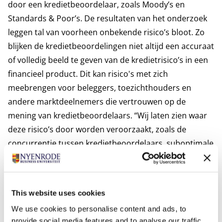
door een kredietbeoordelaar, zoals Moody’s en
Standards & Poor’s. De resultaten van het onderzoek
leggen tal van voorheen onbekende risico’s bloot. Zo
blijken de kredietbeoordelingen niet altijd een accuraat
of volledig beeld te geven van de kredietrisico’s in een
financieel product. Dit kan risico's met zich
meebrengen voor beleggers, toezichthouders en
andere marktdeelnemers die vertrouwen op de
mening van kredietbeoordelaars. “Wij laten zien waar
deze risico’s door worden veroorzaakt, zoals de
concurrentie tussen kredietbeoordelaars, suboptimale
wettelijke kaders en de manier waarop de markt is
ingericht,” legt Vink uit. “Wij raden aan dat men verder
kijkt dan de kredietbeoordeling in het bepalen van de
This website uses cookies
waarde van een financieel product en geven in ons
We use cookies to personalise content and ads, to
onderzoek concrete suggesties hoe je dit kunt doen.”
provide social media features and to analyse our traffic.