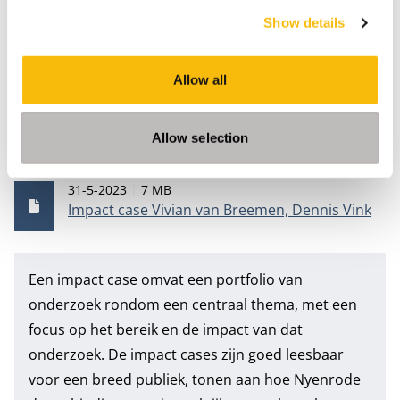
Show details
[1]
Disclaimer: De geuite meningen zijn die van de
auteurs en komen niet noodzakelijk overeen met die
Allow all
van de Europese Centrale Bank.
Allow selection
Documenten
Publicatiedatum
Bestandsgrootte
31-5-2023
7 MB
Impact case Vivian van Breemen, Dennis Vink
Een impact case omvat een portfolio van
onderzoek rondom een centraal thema, met een
focus op het bereik en de impact van dat
onderzoek. De impact cases zijn goed leesbaar
voor een breed publiek, tonen aan hoe Nyenrode