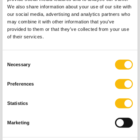
Breed publiek met concrete impact
We also share information about your use of our site with
De resultaten van het onderzoek zijn internationaal
our social media, advertising and analytics partners who
wijdverspreid. Zo heeft het onderzoeksteam aan tafel
may combine it with other information that you’ve
gezeten met toezichthouders, academici,
provided to them or that they’ve collected from your use
of their services.
kredietbeoordelaars en wetgevende instanties. “Dit
hielp niet alleen ons eigen onderzoek verder, we
konden onze inzichten op deze manier ook snel en
Consent
effectief verspreiden”, vertelt Van Breemen.
Necessary
Selection
“Bovendien namen regelgevende instanties proactief
contact met ons op om te bespreken wat de
Preferences
implicaties zijn van onze onderzoeksresultaten voor
mogelijke toekomstige regelgeving.” Ook is het
Statistics
onderzoek meerdere malen wereldwijd gepresenteerd
op beroemde conferenties en gepubliceerd in
Marketing
verschillende wetenschappelijke tijdschriften en in de
Working Paper Series van centrale banken.