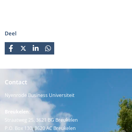
Deel
FACEBOOK
X
LINKEDIN
WHATSAPP
Contact
Nyenrode Business Universiteit
Breukelen
:
Straatweg 25, 3621 BG Breukelen
P.O. Box 130, 3620 AC Breukelen