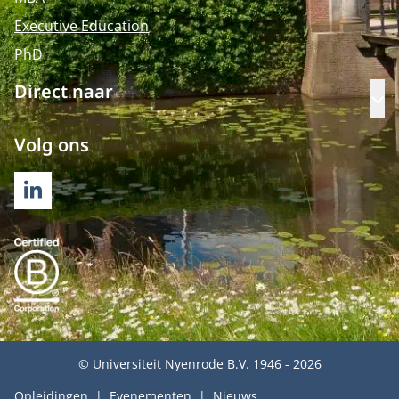
Executive Education
PhD
Direct naar
Op
Volg ons
LINKEDIN
© Universiteit Nyenrode B.V. 1946 - 2026
Opleidingen
Evenementen
Nieuws