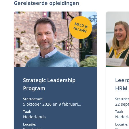
Gerelateerde opleidingen
M
ELD
JE
U
A
A
N
N
Strategic Leadership
Leerg
Program
HRM
Startdatum:
Startda
5 oktober 2026 en 9 februari
22 sep
2027
Taal:
Taal:
Nederlands
Nederl
Locatie:
Locatie: