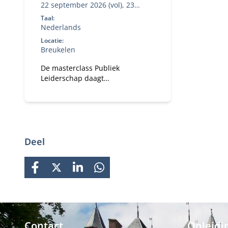
22 september 2026 (vol), 23
maart 2027
Taal:
Nederlands
Locatie:
Breukelen
De masterclass Publiek
Leiderschap daagt
leidinggevenden uit het publieke
domein uit om te kijken naar
uitdagingen en kansen van
vandaag en morgen.
Deel
FACEBOOK
X
LINKEDIN
WHATSAPP
Contact
Opleidi