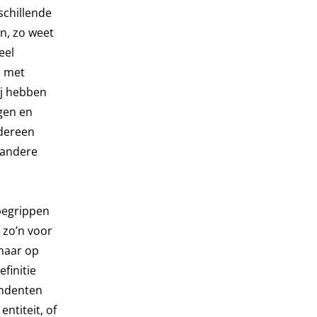
schillende
n, zo weet
eel
n met
ij hebben
gen en
edereen
 andere
begrippen
t zo’n voor
“maar op
finitie
ondenten
ntiteit, of