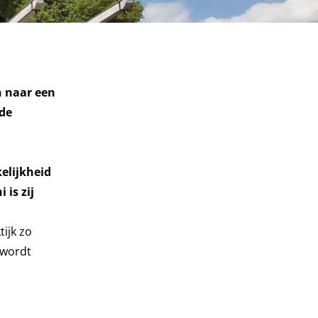
n naar een
 de
elijkheid
is zij
ijk zo
 wordt