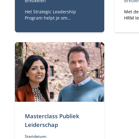
Breukelen
Breuke
Het Strategic Leadership
Met de
Program helpt je om
HRM le
strategischer te kijken, scherper
waarde
te besluiten en richting te geven
realise
aan complexe veranderopgaven.
van jou
Je verdiept je in strategie,
dynami
digitale transformatie,
businessmodelinnovatie,
verandermanagement en
besluitvorming.
Masterclass Publiek
Leiderschap
Startdatum: