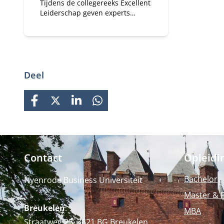
Tijdens de collegereeks Excellent
Leiderschap geven experts
nieuwe invalshoeken op
leiderschap en leer je hoe je dit
toepast in jouw dagelijkse werk.
Deel
FACEBOOK
X
LINKEDIN
WHATSAPP
Contact
Opleidi
Bachelor
Nyenrode Business Universiteit
Master & 
Breukelen
:
MBA
Straatweg 25, 3621 BG Breukelen