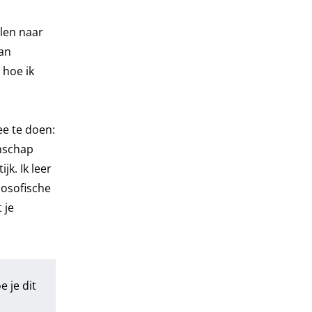
len naar
kan
 hoe ik
ee te doen:
enschap
k. Ik leer
losofische
 je
 je dit