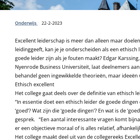
Type:
Publicatiedatum:
Onderwijs
22-2-2023
Excellent leiderschap is meer dan alleen maar doele
leidinggeeft, kan je je onderscheiden als een ethisch
goede leider zijn als je fouten maakt? Edgar Karssin
Nyenrode Business Universiteit, laat deelnemers aan 
behandel geen ingewikkelde theorieën, maar ideeën 
Ethisch excellent
Het college gaat deels over de definitie van ethisch 
“In essentie doet een ethisch leider de goede dingen
‘goed’? Wat zijn die ‘goede dingen’? En wat is de ‘go
gesprek. “Een aantal interessante vragen komt bijna e
er een objectieve moraal of is alles relatief, afhankelij
Het college maakt deel uit van de collegereeks Excell