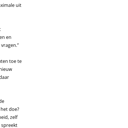
ximale uit
t
ten en
e vragen.”
ten toe te
pnieuw
 daar
de
 het doe?
eid, zelf
, spreekt