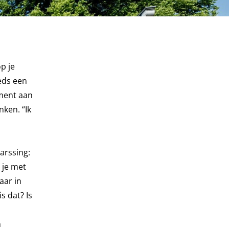
p je
eeds een
ement aan
nken. “Ik
arssing:
 je met
aar in
s dat? Is
n