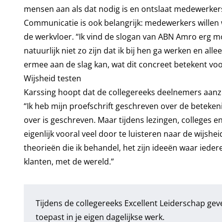
mensen aan als dat nodig is en ontslaat medewerkers 
Communicatie is ook belangrijk: medewerkers willen
de werkvloer. “Ik vind de slogan van ABN Amro erg mo
natuurlijk niet zo zijn dat ik bij hen ga werken en all
ermee aan de slag kan, wat dit concreet betekent voo
Wijsheid testen
Karssing hoopt dat de collegereeks deelnemers aanzet
“Ik heb mijn proefschrift geschreven over de betekenis
over is geschreven. Maar tijdens lezingen, colleges e
eigenlijk vooral veel door te luisteren naar de wijshe
theorieën die ik behandel, het zijn ideeën waar ieder
klanten, met de wereld.”
Tijdens de
collegereeks Excellent Leiderschap
geve
toepast in je eigen dagelijkse werk.