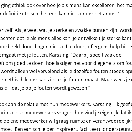
ging ethiek ook over hoe je als mens kan excelleren, het ma
per definitie ethisch: het een kan niet zonder het ander.”
r zelf. Als je weet wat je sterke en zwakke punten zijn, word
achten dat je als mens alles kan. Je ontwikkelt je sterke kan
oorbeeld door dingen niet zelf te doen, of ergens hulp bij t
 omgaat met je fouten. Karssing: “Daarbij speelt vaak de
ft om goed te doen, hoe lastiger het voor diegene is om fou
wordt alleen wel vervelend als je dezelfde fouten steeds o
en ethisch leider kan zijn als je fouten maakt. Maar wees je
sie – dat je op je fouten wordt gewezen.”
 ook aan de relatie met hun medewerkers. Karssing: “Ik geef 
in ze hun medewerkers vragen: hoe vind je eigenlijk dat ik
hap: de ene medewerker wil graag ruimte en verantwoordelijkh
oet. Een ethisch leider inspireert, faciliteert, ondersteunt