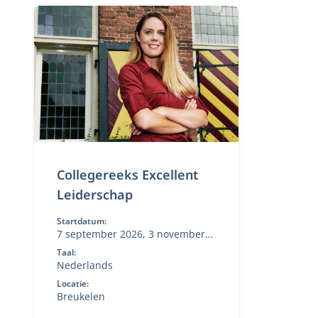
Collegereeks Excellent
Leiderschap
Startdatum:
7 september 2026, 3 november
2026, 26 januari 2027, 10 mei
Taal:
2027
Nederlands
Locatie:
Breukelen