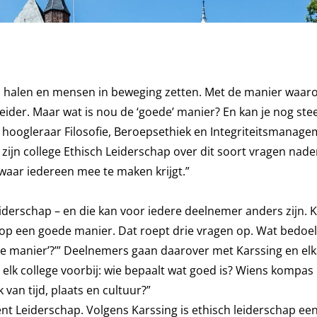
n halen en mensen in beweging zetten. Met de manier waaro
 leider. Maar wat is nou de ‘goede’ manier? En kan je nog st
g, hoogleraar Filosofie, Beroepsethiek en Integriteitsmanag
zijn college Ethisch Leiderschap over dit soort vragen nade
waar iedereen mee te maken krijgt.”
leiderschap – en die kan voor iedere deelnemer anders zijn. K
 op een goede manier. Dat roept drie vragen op. Wat bedoel
ede manier’?’” Deelnemers gaan daarover met Karssing en elk
lk college voorbij: wie bepaalt wat goed is? Wiens kompas i
k van tijd, plaats en cultuur?”
ent Leiderschap. Volgens Karssing is ethisch leiderschap ee