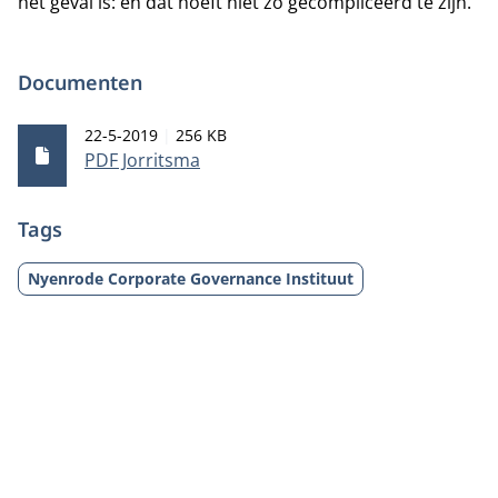
het geval is: en dat hoeft niet zo gecompliceerd te zijn."
Documenten
Publicatiedatum
Bestandsgrootte
22-5-2019
256 KB
PDF Jorritsma
Tags
Nyenrode Corporate Governance Instituut