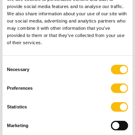
Behaviour, Culture & Governance
provide social media features and to analyse our traffic.
Startdatum:
We also share information about your use of our site with
26 oktober 2026
our social media, advertising and analytics partners who
Taal:
may combine it with other information that you’ve
Nederlands
provided to them or that they’ve collected from your use
Locatie:
of their services.
Breukelen
Tijdens het Behaviour, Culture & Governance staan
moderne dilemma’s rond wendbaarheid en
Consent
verandervermogen van organisaties centraal. Hoe
Necessary
Selection
bouw je een gezonde organisatie met een gezond
ecosysteem?
Preferences
Statistics
Marketing