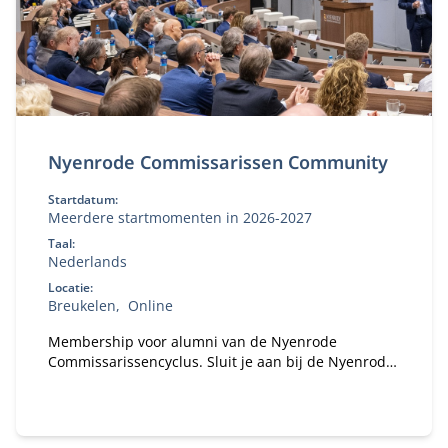
Nyenrode Commissarissen Community
Startdatum:
Meerdere startmomenten in 2026-2027
Taal:
Nederlands
Locatie:
Breukelen
Online
Membership voor alumni van de Nyenrode
Commissarissencyclus. Sluit je aan bij de Nyenrode
Commissarissen Community. Sinds 2018 hebben
honderden alumni van de Commissarissencyclus
zich al aangesloten. Word jij het volgende lid van
onze community?