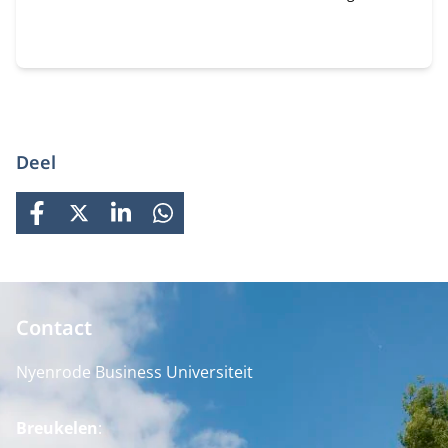
je daar als bestuurder strategisch op stuurt. In dit
programma ontdek je wat AI concreet betekent voor
jouw organisatie en rol als bestuurder of
toezichthouder.
Deel
FACEBOOK
X
LINKEDIN
WHATSAPP
Contact
Nyenrode Business Universiteit
Breukelen
: