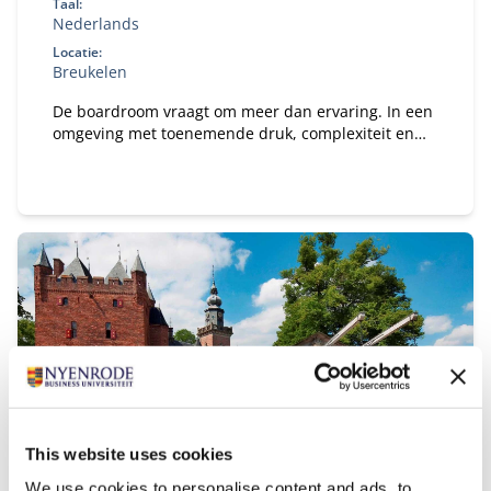
Taal:
Nederlands
Locatie:
Breukelen
De boardroom vraagt om meer dan ervaring. In een
omgeving met toenemende druk, complexiteit en
publieke aandacht wil je een governance-kompas
dat staat — én de boardroom-vaardigheid om
effectief te blijven onder spanning. In het New
Board Program ontwikkel je jouw besluitvorming,
stakeholderdialoog en constructieve tegenspraak,
en vertaal je iedere module direct naar jouw
praktijk.
This website uses cookies
We use cookies to personalise content and ads, to