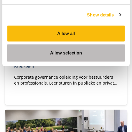
Show details
Government & Corporate Governance
Allow all
Startdatum:
10 september 2026
Taal:
Allow selection
Nederlands
Locatie:
Breukelen
Corporate governance opleiding voor bestuurders
en professionals. Leer sturen in publieke en private
organisaties. Bekijk deze MBA module.