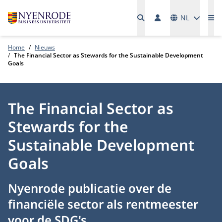
Talen
NL
Me
Home
Nieuws
The Financial Sector as Stewards for the Sustainable Development
Goals
The Financial Sector as
Stewards for the
Sustainable Development
Goals
Nyenrode publicatie over de
financiële sector als rentmeester
voor de SDG's