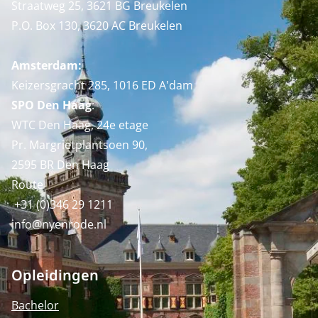
Straatweg 25, 3621 BG Breukelen
P.O. Box 130, 3620 AC Breukelen
Amsterdam:
Keizersgracht 285, 1016 ED A'dam
SPO Den Haag
:
WTC Den Haag, 24e etage
Pr. Margrietplantsoen 90,
2595 BR Den Haag
Route
+31 (0)346 29 1211
info@nyenrode.nl
Opleidingen
Bachelor