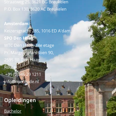
Straatweg 25, 3621 BG Breukelen
P.O. Box 130, 3620 AC Breukelen
Amsterdam:
Keizersgracht 285, 1016 ED A'dam
SPO Den Haag
:
WTC Den Haag, 24e etage
Pr. Margrietplantsoen 90,
2595 BR Den Haag
Route
+31 (0)346 29 1211
info@nyenrode.nl
Opleidingen
Bachelor