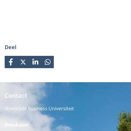
Deel
FACEBOOK
X
LINKEDIN
WHATSAPP
Contact
Nyenrode Business Universiteit
Breukelen
: