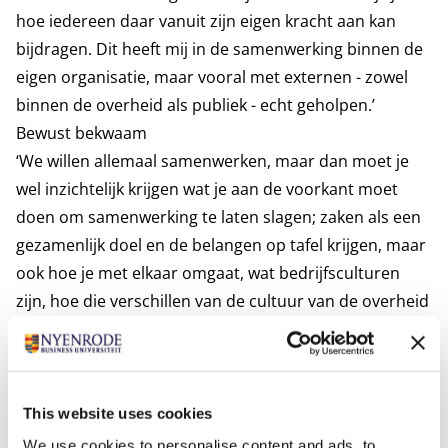
hoe iedereen daar vanuit zijn eigen kracht aan kan
bijdragen. Dit heeft mij in de samenwerking binnen de
eigen organisatie, maar vooral met externen - zowel
binnen de overheid als publiek - echt geholpen.’
Bewust bekwaam
‘We willen allemaal samenwerken, maar dan moet je
wel inzichtelijk krijgen wat je aan de voorkant moet
doen om samenwerking te laten slagen; zaken als een
gezamenlijk doel en de belangen op tafel krijgen, maar
ook hoe je met elkaar omgaat, wat bedrijfsculturen
zijn, hoe die verschillen van de cultuur van de overheid
en wat voor rol dat speelt in samenwerking. Eerder
deed ik dit intuïtief, maar nu kan ik veel nadrukkelijker
de aangereikte theorie toepassen. Ik ben van
onbewust bekwaam naar bewust bekwaam gegaan.’
This website uses cookies
Belangen
We use cookies to personalise content and ads, to