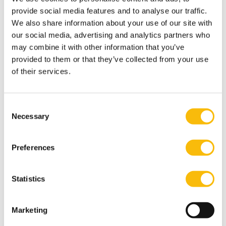
Voor Hulsbosch was de meerwaarde van de leergang
provide social media features and to analyse our traffic.
We also share information about your use of our site with
de tijd die je hebt om in een andere omgeving, met
our social media, advertising and analytics partners who
andere mensen dan je dagelijkse netwerk, over
may combine it with other information that you’ve
hetzelfde onderwerp te praten. ‘Dat je vanuit
provided to them or that they’ve collected from your use
verschillende inzichten aandacht kan besteden aan
of their services.
hoe samenwerking kan leiden tot succes, heeft me veel
gebracht. Vooral het bezoek aan een reder in
Consent
Noorwegen, die samenwerkt met defensiepartijen in
Necessary
Selection
Noorwegen om samen zo goed mogelijk de Noorse
overheid te helpen vanuit zijn kracht, vond ik
Preferences
inspirerend; een mooi voorbeeld van publiek-private
samenwerking op hoog niveau, waarbij de een de
Statistics
ander helpt zonder daarbij de belangen van de losse
organisaties uit het oog te verliezen.’
Marketing
De
leergang Publiek Privaat Security