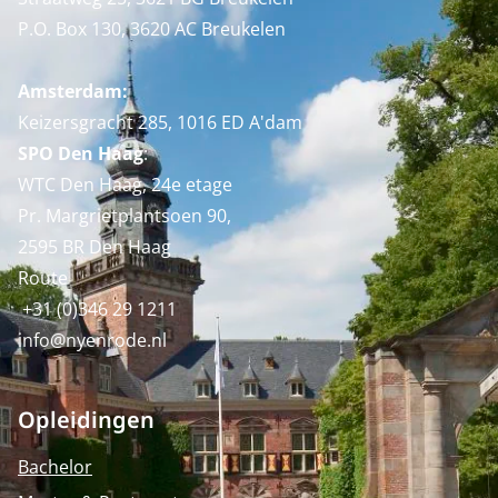
P.O. Box 130, 3620 AC Breukelen
Amsterdam:
Keizersgracht 285, 1016 ED A'dam
SPO Den Haag
:
WTC Den Haag, 24e etage
Pr. Margrietplantsoen 90,
2595 BR Den Haag
Route
+31 (0)346 29 1211
info@nyenrode.nl
Opleidingen
Bachelor