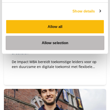
Show details
Impact MBA
Allow all
Startdatum:
September 2026 en maart 2027
Taal:
Engels
Allow selection
Locatie:
Breukelen
De Impact MBA bereidt toekomstige leiders voor op
een duurzame en digitale toekomst met flexibele
studieroutes en een wereldwijd netwerk.