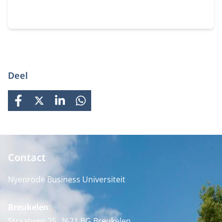
Deel
FACEBOOK
X
LINKEDIN
WHATSAPP
Contact
Nyenrode Business Universiteit
Breukelen
:
Straatweg 25, 3621 BG Breukelen