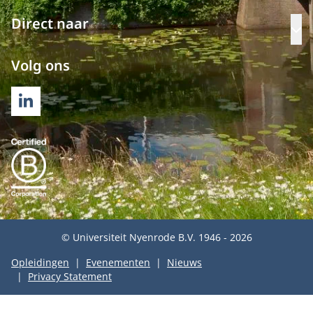
Direct naar
Op
Volg ons
LINKEDIN
© Universiteit Nyenrode B.V. 1946 - 2026
Opleidingen
Evenementen
Nieuws
Privacy Statement