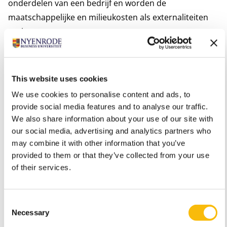
onderdelen van een bedrijf en worden de
maatschappelijke en milieukosten als externaliteiten
gezien.
Herzien van de agency theory
Sjåfjell stelt een nieuwe manier voor om over
ondernemingsrecht te denken en om de agency theory
This website uses cookies
aan te laten sluiten bij haar doel. Ze nodigt ons uit om
We use cookies to personalise content and ads, to
de
agency theory
te helpen herzien door na te gaan wie
provide social media features and to analyse our traffic.
nu eigenlijk echt de beslissingen nemen binnen een
We also share information about your use of our site with
bedrijf. Sjåfjell dringt er hier bij op aan om rekening te
our social media, advertising and analytics partners who
may combine it with other information that you’ve
houden met een groter aantal opdrachtgevers,
provided to them or that they’ve collected from your use
namelijk het bedrijf, de aandeelhouders, interne en
of their services.
externe contractpartijen, maar óók mensen, het milieu
en de samenleving die de gevolgen ondervinden van
de bedrijfsactiviteiten. Door het ondernemingsrecht te
Consent
Necessary
Selection
hervormen, zal deze interdisciplinaire herdefinitie van