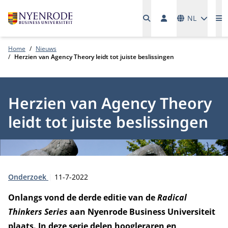
Talen
NL
M
Home
Nieuws
Herzien van Agency Theory leidt tot juiste beslissingen
Herzien van Agency Theory
leidt tot juiste beslissingen
Type:
Publicatiedatum:
Onderzoek
11-7-2022
Onlangs
vond de derde editie van de
Radical
Thinkers Series
aan Nyenrode Business Universiteit
plaats. In deze serie delen hoogleraren en