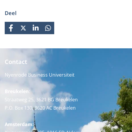
Deel
FACEBOOK
X
LINKEDIN
WHATSAPP
Contact
Nyenrode Business Universiteit
Breukelen
:
Straatweg 25, 3621 BG Breukelen
P.O. Box 130, 3620 AC Breukelen
Amsterdam: