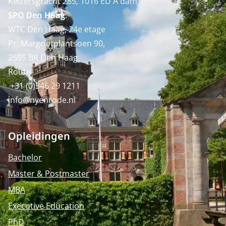
Keizersgracht 285, 1016 ED A'dam
SPO Den Haag
:
WTC Den Haag, 24e etage
Pr. Margrietplantsoen 90,
2595 BR Den Haag
Route
+31 (0)346 29 1211
info@nyenrode.nl
Opleidingen
Bachelor
Master & Postmaster
MBA
Executive Education
PhD