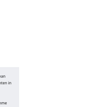
van
nten in
imme