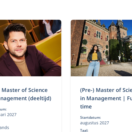
) Master of Science
(Pre-) Master of Sci
nagement (deeltijd)
in Management | Fu
time
tum:
uari 2027
Startdatum:
augustus 2027
ands
Taal: