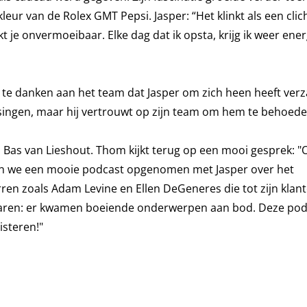
eur van de Rolex GMT Pepsi. Jasper: “Het klinkt als een cli
t je onvermoeibaar. Elke dag dat ik opsta, krijg ik weer ener
e danken aan het team dat Jasper om zich heen heeft verz
issingen, maar hij vertrouwt op zijn team om hem te behoed
 Bas van Lieshout. Thom kijkt terug op een mooi gesprek: "
ben we een mooie podcast opgenomen met Jasper over het
rren zoals Adam Levine en Ellen DeGeneres die tot zijn klan
jaren: er kwamen boeiende onderwerpen aan bod. Deze podc
isteren!"