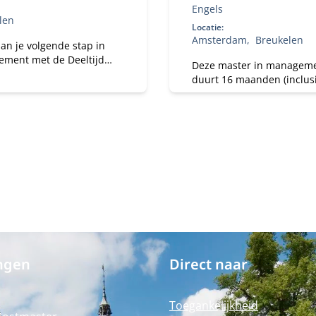
Engels
len
Locatie:
Amsterdam
Breukelen
an je volgende stap in
ment met de Deeltijd
Deze master in managem
of Science in
duurt 16 maanden (inclusi
ment. Je studeert naast
master), heeft 3 specialisa
 en versterkt je
geeft jou de beste kansen
fskundige kennis,
wereldwijde arbeidsmarkt
lijk leiderschap en
isch inzicht. Zo ontwikkel
lf tot een leider of
emer die richting geeft,
woordelijkheid neemt en
udt voor mens,
satie en maatschappij.
ngen
Direct naar
Toegankelijkheid