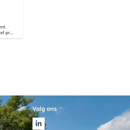
ent
ef pre-
ties en
 op de
.
Volg ons
LINKEDIN