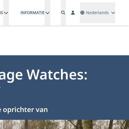
Talen
NS
INFORMATIE
Nederlands
tage Watches:
”
 oprichter van