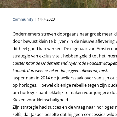
Type:
Publicatiedatum:
Community
14-7-2023
Ondernemers streven doorgaans naar groei; meer kla
door bewust klein te blijven? In de nieuwe afleveri
dit heel goed kan werken. De eigenaar van Amsterdam
strategie van exclusiviteit hebben geleid tot het inte
Luister naar de Ondernemend Nyenrode Podcast via
Spot
kanaal, dan weet je zeker dat je geen aflevering mist.
Jasper nam in 2014 de juwelierszaak over van zijn oud
op horloges. Hoewel dit enige rebellie tegen zijn oude
om horloges aantrekkelijk te maken voor jongere do
Kiezen voor kleinschaligheid
Zijn strategie had succes en de vraag naar horloges
zelfs, dat Jasper besefte dat hij geen concessies wild