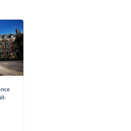
ence
ll-