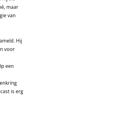
ché, maar
gie van
ameld. Hij
en voor
Op een
tenkring
ast is erg