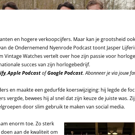
nten en hogere verkoopcijfers. Maar kan je grootsheid ook
ng van de Ondernemend Nyenrode Podcast toont Jasper Lijfer
 Vintage Watches vertelt over hoe zijn passie voor horloge
rnationale succes van zijn horlogebedrijf.
ify
,
Apple Podcast
of
Google Podcast
. Abonneer je via jouw fa
ers en maakte een gedurfde koerswijziging: hij legde de foc
rs vergde, bewees hij al snel dat zijn keuze de juiste was. Zi
elgroepen door slim gebruik te maken van social media.
 nam enorm toe. Zo sterk
e doen aan de kwaliteit om