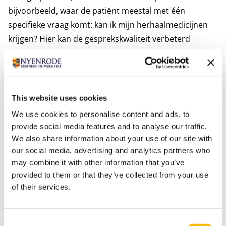
bijvoorbeeld, waar de patiënt meestal met één
specifieke vraag komt: kan ik mijn herhaalmedicijnen
krijgen? Hier kan de gesprekskwaliteit verbeterd
worden. Voor complexere vragen zou de patiënt via
een andere route in de apotheek geholpen kunnen
worden. Lean helpt als het goed in het routinematige
proces geïmplementeerd is.’
This website uses cookies
Diepte
We use cookies to personalise content and ads, to
‘De docent begreep goed wat het betekent om Lean uit
provide social media features and to analyse our traffic.
te voeren in de zorg. Ook het niveau van de
We also share information about your use of our site with
our social media, advertising and analytics partners who
medestudenten was hoog, met uiteenlopende posities
may combine it with other information that you’ve
op zowel operationeel als managementniveau. Dat gaf
provided to them or that they’ve collected from your use
diepte aan onze brainstormingsessies, om samen een
of their services.
opdracht op te lossen. Dat vond ik echt een
toegevoegde waarde ten opzichte van andere
aanbieders van de opleiding.’
Consent