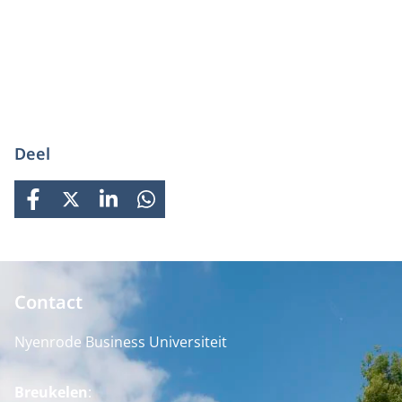
Deel
FACEBOOK
X
LINKEDIN
WHATSAPP
Contact
Nyenrode Business Universiteit
Breukelen
: