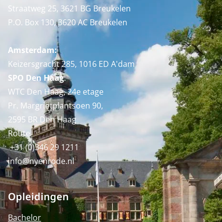
Straatweg 25, 3621 BG Breukelen
P.O. Box 130, 3620 AC Breukelen
Amsterdam:
Keizersgracht 285, 1016 ED A'dam
SPO Den Haag
:
WTC Den Haag, 24e etage
Pr. Margrietplantsoen 90,
2595 BR Den Haag
Route
+31 (0)346 29 1211
info@nyenrode.nl
Opleidingen
Bachelor