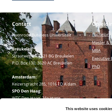
Contact
Opleidi
Bachelor
Nyenrode Business Universiteit
Master & 
Breukelen
:
MBA
Straatweg 25, 3621 BG Breukelen
Executive 
P.O. Box 130, 3620 AC Breukelen
PhD
Amsterdam:
Keizersgracht 285, 1016 ED A'dam
SPO Den Haag
:
WTC Den Haag, 24e etage
Pr. Margrietplantsoen 90,
This website uses cookie