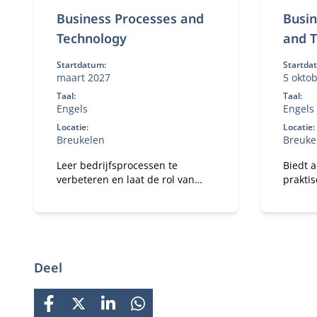
Business Processes and
Busin
Technology
and 
Startdatum:
Startda
maart 2027
5 okto
Taal:
Taal:
Engels
Engels
Locatie:
Locatie:
Breukelen
Breuke
Leer bedrijfsprocessen te
Biedt 
verbeteren en laat de rol van
prakti
technologie daarin zien.
en data
organi
Deel
FACEBOOK
X
LINKEDIN
WHATSAPP