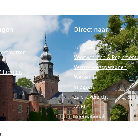
ngen
Direct naar
Toegankelijkheid
Postmaster
Voorwaarden & Reglement
Vertrouwenspersonen
Education
Werken bij
Inloggen
Zalenoverzicht
ANBI
Internationals
Perspagina
s
Nyenrode Webshop