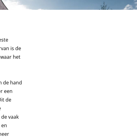
este
rvan is de
 waar het
an de hand
er een
it de
e
 de vaak
 en
meer