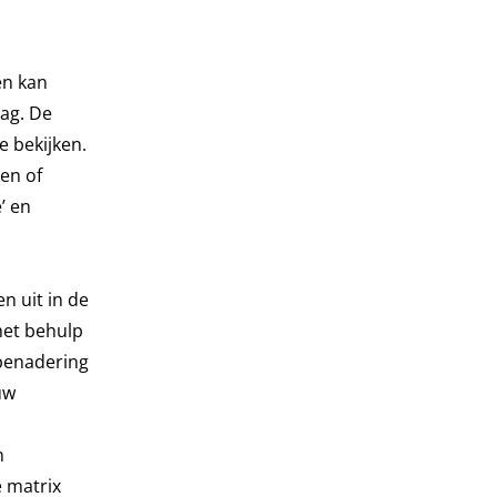
en kan
ag. De
 bekijken.
ken of
’ en
n uit in de
met behulp
benadering
uw
n
 matrix