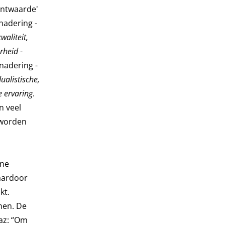
antwaarde'
nadering -
waliteit,
rheid
-
nadering -
ualistische,
he ervaring
.
n veel
 worden
rne
aardoor
kt.
nen. De
az: “Om