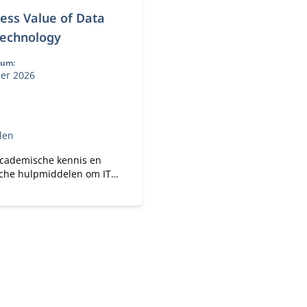
ess Value of Data
Technology
tum:
ber 2026
len
academische kennis en
sche hulpmiddelen om IT
 doelgericht te
seren.