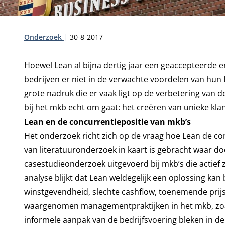
Type:
Publicatiedatum:
Onderzoek
30-8-2017
Hoewel Lean al bijna dertig jaar een geaccepteerd
bedrijven er niet in de verwachte voordelen van hun 
grote nadruk die er vaak ligt op de verbetering van d
bij het mkb echt om gaat: het creëren van unieke kla
Lean en de concurrentiepositie van mkb’s
Het onderzoek richt zich op de vraag hoe Lean de co
van literatuuronderzoek in kaart is gebracht waar do
casestudieonderzoek uitgevoerd bij mkb’s die actief z
analyse blijkt dat Lean weldegelijk een oplossing ka
winstgevendheid, slechte cashflow, toenemende prijs
waargenomen managementpraktijken in het mkb, zoals
informele aanpak van de bedrijfsvoering bleken in 