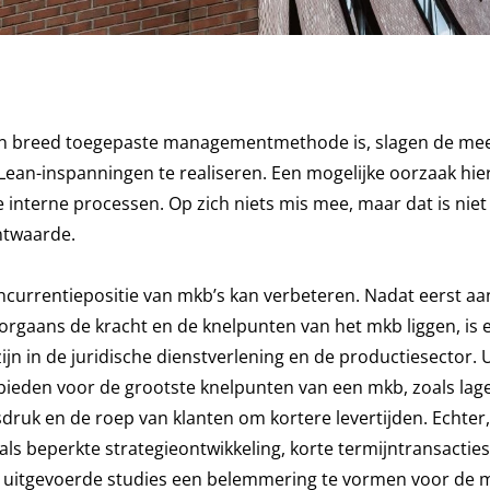
e en breed toegepaste managementmethode is, slagen de me
Lean-inspanningen te realiseren. Een mogelijke oorzaak hie
e interne processen. Op zich niets mis mee, maar dat is niet
ntwaarde.
ncurrentiepositie van mkb’s kan verbeteren. Nadat eerst a
orgaans de kracht en de knelpunten van het mkb liggen, is 
ijn in de juridische dienstverlening en de productiesector. U
n bieden voor de grootste knelpunten van een mkb, zoals lag
druk en de roep van klanten om kortere levertijden. Echter,
 beperkte strategieontwikkeling, korte termijntransacties
de uitgevoerde studies een belemmering te vormen voor de 