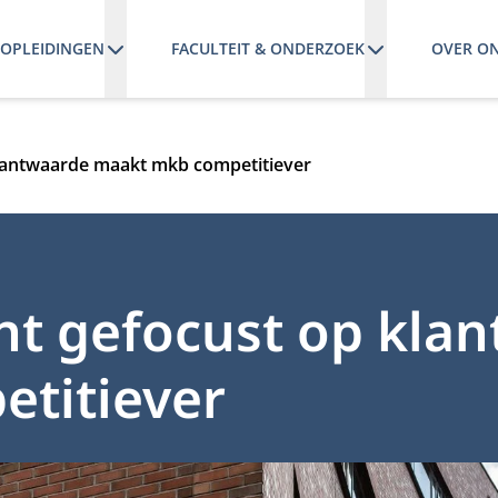
OPLEIDINGEN
FACULTEIT & ONDERZOEK
OVER O
antwaarde maakt mkb competitiever
 gefocust op klan
titiever