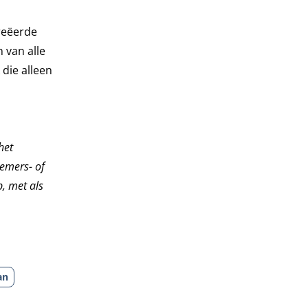
reëerde
 van alle
die alleen
het
nemers- of
, met als
an