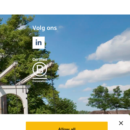
Volg ons
LINKEDIN
en
Allow all