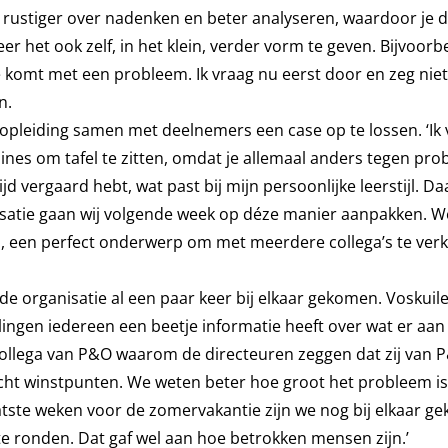
 rustiger over nadenken en beter analyseren, waardoor je d
er het ook zelf, in het klein, verder vorm te geven. Bijvoorb
komt met een probleem. Ik vraag nu eerst door en zeg niet g
n.
opleiding samen met deelnemers een case op te lossen. ‘Ik 
iplines om tafel te zitten, omdat je allemaal anders tegen pr
ijd vergaard hebt, wat past bij mijn persoonlijke leerstijl. Da
isatie gaan wij volgende week op déze manier aanpakken. 
en, een perfect onderwerp om met meerdere collega’s te ver
de organisatie al een paar keer bij elkaar gekomen. Voskuile
elingen iedereen een beetje informatie heeft over wat er aa
collega van P&O waarom de directeuren zeggen dat zij van 
echt winstpunten. We weten beter hoe groot het probleem is
atste weken voor de zomervakantie zijn we nog bij elkaar g
te ronden. Dat gaf wel aan hoe betrokken mensen zijn.’