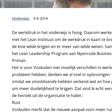
Type:
Publicatiedatum:
Onderwijs
9-8-2018
De werkdruk in het onderwijs is hoog. Daarom werken
met het Lean instituut om de werkdruk in kaart te b
de knie wilde krijgen en er meer van wilde weten. S
het Lean Leadership Program aan Nyenrode Business Un
Primair.
Het is voor Voskuilen niet moeilijk verschillen in we
probleem hebben, denken we al snel in oplossingen. W
omdat we onvoldoende hebben verkend wat en hoe gro
om meer duidelijkheid te krijgen. Dat vind ik echt 
de hectiek uit de organisatie te halen.’
Rust
Voskuilen merkt dat de nieuwe aanpak voor meer rust