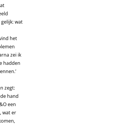
at
eeld
elijk: wat
vind het
oblemen
arna zei ik
We hadden
kennen.’
n zegt:
n de hand
P&O een
, wat er
ekomen,