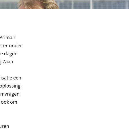
Primair
eter onder
ee dagen
ij Zaan
isatie een
oplossing,
romvragen
r ook om
duren