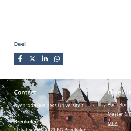
Deel
FACEBOOK
X
LINKEDIN
WHATSAPP
Contact
Opleidi
Bachelor
Nyenrode Business Universiteit
Master & 
Breukelen
:
MBA
Straatweg 25, 3621 BG Breukelen