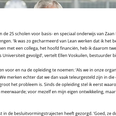
 de 25 scholen voor basis- en speciaal onderwijs van Zaan 
rengen. ‘Ik was zo gecharmeerd van Lean werken dat ik het b
amen met een collega, het hoofd financiën, heb ik daarom tw
iversiteit gevolgd’, vertelt Ellen Voskuilen, bestuurder b
rken voor en na de opleiding te noemen: ‘Als we in onze organ
e merken echter dat we dan vaak teleurgesteld zijn in die 
ot het probleem is. Sinds de opleiding stel ik eerst waa
een meerwaarde; voor mezelf en mijn eigen ontwikkeling, maa
 in de besluitvormingstrajecten heeft gezorgd. ‘Goed, ze 