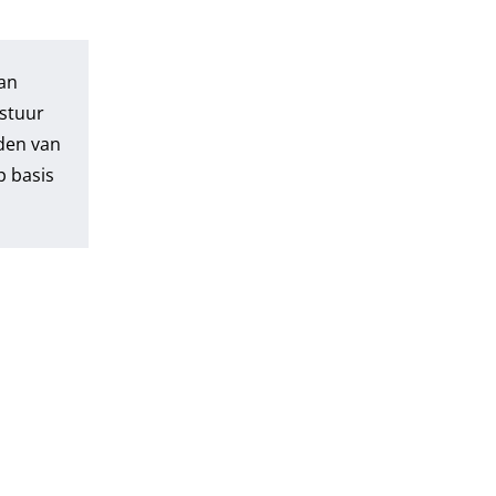
an
 stuur
eden van
p basis