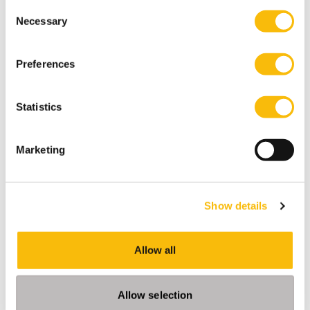
Consent
Locatie:
Necessary
Breukelen
Selection
Versterk je kennis, inzicht en handelingsperspectief
als commissaris of toezichthouder.
Preferences
Statistics
Marketing
Show details
Allow all
New Board Program
Allow selection