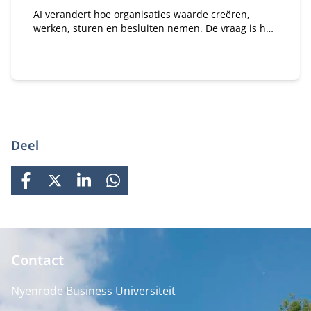
AI verandert hoe organisaties waarde creëren,
werken, sturen en besluiten nemen. De vraag is hoe
je daar als bestuurder strategisch op stuurt. In dit
programma ontdek je wat AI concreet betekent voor
jouw organisatie en rol als bestuurder of
toezichthouder.
Deel
FACEBOOK
X
LINKEDIN
WHATSAPP
Contact
Nyenrode Business Universiteit