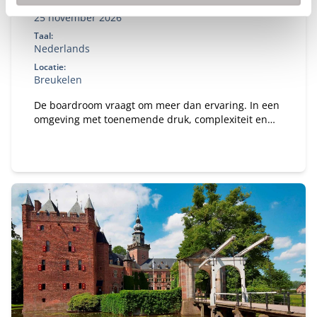
Startdatum:
25 november 2026
Taal:
Nederlands
Locatie:
Breukelen
De boardroom vraagt om meer dan ervaring. In een
omgeving met toenemende druk, complexiteit en
publieke aandacht wil je een governance-kompas
dat staat — én de boardroom-vaardigheid om
effectief te blijven onder spanning. In het New
Board Program ontwikkel je jouw besluitvorming,
stakeholderdialoog en constructieve tegenspraak,
en vertaal je iedere module direct naar jouw
praktijk.