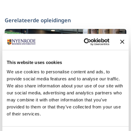
Gerelateerde opleidingen
This website uses cookies
We use cookies to personalise content and ads, to
provide social media features and to analyse our traffic.
We also share information about your use of our site with
our social media, advertising and analytics partners who
De Nyenrode Commissarissencyclus
may combine it with other information that you’ve
provided to them or that they’ve collected from your use
Startdatum:
of their services.
7 september 2026 (VOL, bekijk volgende data bij
'aanmelden')
Taal:
Nederlands