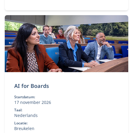
honderden alumni van de Commissarissencyclus
zich al aangesloten. Word jij het volgende lid van
onze community?
AI for Boards
Startdatum:
17 november 2026
Taal:
Nederlands
Locatie:
Breukelen