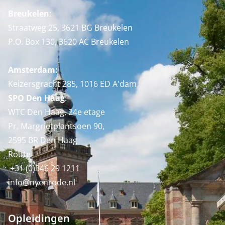
Breukelen
:
Straatweg 25, 3621 BG Breukelen
P.O. Box 130, 3620 AC Breukelen
Amsterdam:
Keizersgracht 285, 1016 ED A'dam
SPO Den Haag
:
WTC Den Haag, 24e etage
Pr. Margrietplantsoen 90,
2595 BR Den Haag
Route
+31 (0)346 29 1211
info@nyenrode.nl
Opleidingen