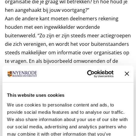
organisatie die je graag wil betrekken? En hoe houd je
hen aangehaakt bij jouw voortgang?”
Aan de andere kant moeten deelnemers rekening
houden met een ingewikkelder wordende
buitenwereld. “Zo zijn er zijn steeds meer actiegroepen
die zich verenigen, en wordt het voor buitenstaanders
steeds makkelijker om informatie over organisaties op
te vragen. En als bijvoorbeeld omwonenden of de
lokale politiek zich tegen je keren, kan dat zelfs je
bestaansrecht als organisatie bedreigen. Denk aan de
elektrische deelscooters in de grote steden: na lokale
weerstand zijn die op een aantal plekken inmiddels
This website uses cookies
helemaal verboden.”
We use cookies to personalise content and ads, to
Op tijd vrienden maken
provide social media features and to analyse our traffic.
We also share information about your use of our site with
Communicatie is volgens Smid een randvoorwaarde
our social media, advertising and analytics partners who
voor goed stakeholdermanagement. "Communiceer
may combine it with other information that you’ve