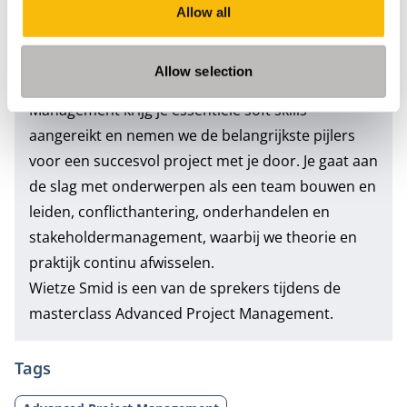
daarmee pas begint als je al in de problemen zit, dan
Allow all
ben je te laat.”
Allow selection
Tijdens de
masterclass Advanced Project
Management
krijg je essentiële soft skills
aangereikt en nemen we de belangrijkste pijlers
voor een succesvol project met je door. Je gaat aan
de slag met onderwerpen als een team bouwen en
leiden, conflicthantering, onderhandelen en
stakeholdermanagement, waarbij we theorie en
praktijk continu afwisselen.
Wietze Smid is een van de sprekers tijdens de
masterclass Advanced Project Management.
Tags