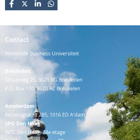
FACEBOOK
X
LINKEDIN
WHATSAPP
Contact
Nyenrode Business Universiteit
Breukelen
:
Straatweg 25, 3621 BG Breukelen
P.O. Box 130, 3620 AC Breukelen
Amsterdam:
Keizersgracht 285, 1016 ED A'dam
SPO Den Haag
:
WTC Den Haag, 24e etage