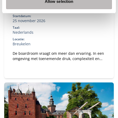
Allow selection
New Board Program
Startdatum:
25 november 2026
Taal:
Nederlands
Locatie:
Breukelen
De boardroom vraagt om meer dan ervaring. In een
omgeving met toenemende druk, complexiteit en
publieke aandacht wil je een governance-kompas
dat staat — én de boardroom-vaardigheid om
effectief te blijven onder spanning. In het New
Board Program ontwikkel je jouw besluitvorming,
stakeholderdialoog en constructieve tegenspraak,
en vertaal je iedere module direct naar jouw
praktijk.