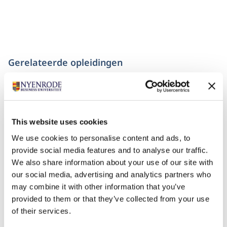
Gerelateerde opleidingen
This website uses cookies
We use cookies to personalise content and ads, to
provide social media features and to analyse our traffic.
We also share information about your use of our site with
our social media, advertising and analytics partners who
may combine it with other information that you’ve
De Nyenrode Commissarissencyclus
provided to them or that they’ve collected from your use
of their services.
Startdatum:
7 september 2026 (VOL, bekijk volgende data bij