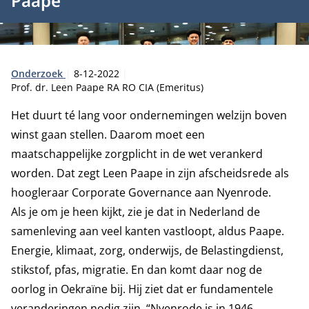
Paape
Type:
Publicatiedatum:
Auteur:
Onderzoek
8-12-2022
Prof. dr. Leen Paape RA RO CIA (Emeritus)
Het duurt té lang voor ondernemingen welzijn boven
winst gaan stellen. Daarom moet een
maatschappelijke zorgplicht in de wet verankerd
worden. Dat zegt Leen Paape in zijn afscheidsrede als
hoogleraar Corporate Governance aan Nyenrode.
Als je om je heen kijkt, zie je dat in Nederland de
samenleving aan veel kanten vastloopt, aldus Paape.
Energie, klimaat, zorg, onderwijs, de Belastingdienst,
stikstof, pfas, migratie. En dan komt daar nog de
oorlog in Oekraïne bij. Hij ziet dat er fundamentele
veranderingen nodig zijn. “Nyenrode is in 1946