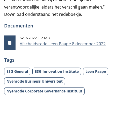
verantwoordelijke leiders het verschil gaan maken.”
Download onderstaand het redeboekje.
Documenten
Publicatiedatum
Bestandsgrootte
6-12-2022
2 MB
Afscheidsrede Leen Paape 8 december 2022
Tags
ESG General
ESG Innovation Institute
Leen Paape
Nyenrode Business Universiteit
Nyenrode Corporate Governance Instituut