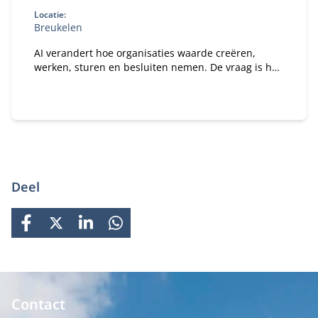
Locatie:
Breukelen
AI verandert hoe organisaties waarde creëren,
werken, sturen en besluiten nemen. De vraag is hoe
je daar als bestuurder strategisch op stuurt. In dit
programma ontdek je wat AI concreet betekent voor
jouw organisatie en rol als bestuurder of
toezichthouder.
Deel
FACEBOOK
X
LINKEDIN
WHATSAPP
Contact