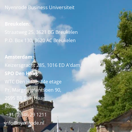
Nyenrode Business Universiteit
Breukelen
:
Straatweg 25, 3621 BG Breukelen
P.O. Box 130, 3620 AC Breukelen
Amsterdam:
Keizersgracht 285, 1016 ED A'dam
SPO Den Haag
:
WTC Den Haag, 24e etage
Pr. Margrietplantsoen 90,
2595 BR Den Haag
Route
+31 (0)346 29 1211
info@nyenrode.nl