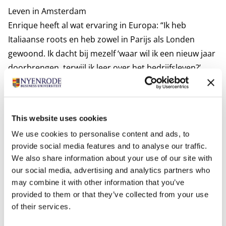
Leven in Amsterdam
Enrique heeft al wat ervaring in Europa: “Ik heb
Italiaanse roots en heb zowel in Parijs als Londen
gewoond. Ik dacht bij mezelf ‘waar wil ik een nieuw jaar
doorbrengen, terwijl ik leer over het bedrijfsleven?’.
Amsterdam staat bekend om de start-up scene, en is
qua stad voor mij perfect: het is niet te groot, maar
voelt wel werelds aan. Voor mij is het daardoor het
This website uses cookies
beste van twee werelden.” Hij woont nu in de Jordaan
We use cookies to personalise content and ads, to
en fietst graag rond door de stad: “Het geeft elke dag
provide social media features and to analyse our traffic.
een kick om te fietsen, hoewel het verkeer in het begin
We also share information about your use of our site with
best spannend was.”
our social media, advertising and analytics partners who
may combine it with other information that you’ve
Jana woont dichtbij het Rijksmuseum, op 7 minuten
provided to them or that they’ve collected from your use
of their services.
fietsen van Nyenrode: “Het fietsen naar de campus is
voor mij een verfrissende ochtendroutine. Ik was echt