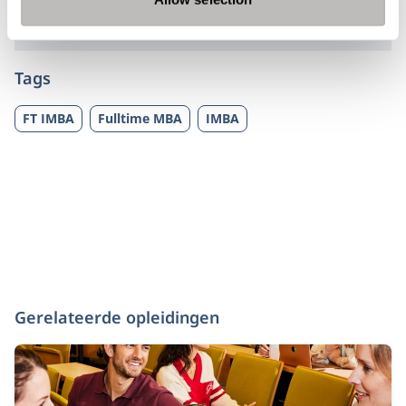
omzetten in duurzaam leiderschapsgedrag.
Tags
FT IMBA
Fulltime MBA
IMBA
Gerelateerde opleidingen