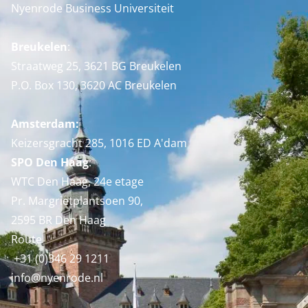
Nyenrode Business Universiteit
Breukelen
:
Straatweg 25, 3621 BG Breukelen
P.O. Box 130, 3620 AC Breukelen
Amsterdam:
Keizersgracht 285, 1016 ED A'dam
SPO Den Haag
:
WTC Den Haag, 24e etage
Pr. Margrietplantsoen 90,
2595 BR Den Haag
Route
+31 (0)346 29 1211
info@nyenrode.nl