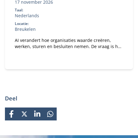
17 november 2026
Taal:
Nederlands
Locatie:
Breukelen
AI verandert hoe organisaties waarde creëren,
werken, sturen en besluiten nemen. De vraag is hoe
je daar als bestuurder strategisch op stuurt. In dit
programma ontdek je wat AI concreet betekent voor
jouw organisatie en rol als bestuurder of
toezichthouder.
Deel
FACEBOOK
X
LINKEDIN
WHATSAPP