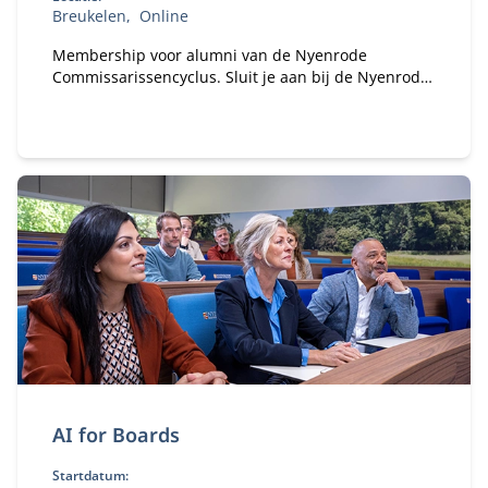
Breukelen
Online
Membership voor alumni van de Nyenrode
Commissarissencyclus. Sluit je aan bij de Nyenrode
Commissarissen Community. Sinds 2018 hebben
honderden alumni van de Commissarissencyclus
zich al aangesloten. Word jij het volgende lid van
onze community?
AI for Boards
Startdatum: