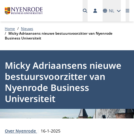
Talen
NL
Me
Home
Nieuws
Micky Adriaansens nieuwe bestuursvoorzitter van Nyenrode
Business Universiteit
Micky Adriaansens nieuwe
bestuursvoorzitter van
Nyenrode Business
Universiteit
Type:
Publicatiedatum:
Over Nyenrode
16-1-2025