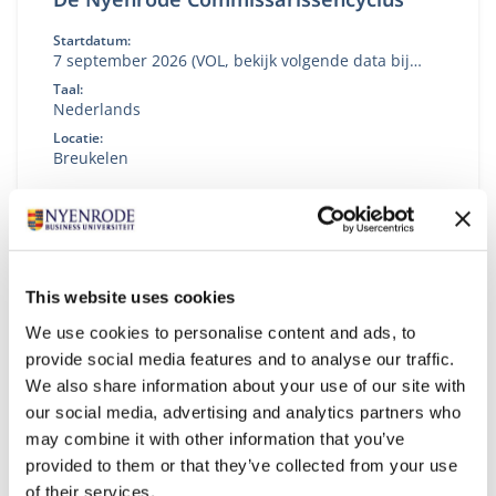
Startdatum:
7 september 2026 (VOL, bekijk volgende data bij
'aanmelden')
Taal:
Nederlands
Locatie:
Breukelen
Versterk je kennis, inzicht en handelingsperspectief
als commissaris of toezichthouder.
This website uses cookies
We use cookies to personalise content and ads, to
provide social media features and to analyse our traffic.
We also share information about your use of our site with
our social media, advertising and analytics partners who
may combine it with other information that you’ve
provided to them or that they’ve collected from your use
of their services.