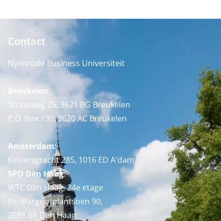
Contact
Nyenrode Business Universiteit
Breukelen
:
Straatweg 25, 3621 BG Breukelen
P.O. Box 130, 3620 AC Breukelen
Amsterdam:
Keizersgracht 285, 1016 ED A'dam
SPO Den Haag
:
WTC Den Haag, 24e etage
Pr. Margrietplantsoen 90,
2595 BR Den Haag