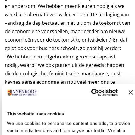
en andersom. We hebben meer kleuren nodig als we
werkbare alternatieven willen vinden. De uitdaging van
vandaag de dag bestaat er niet uit om de toekomst van
de economie te voorspellen, maar eerder om nieuwe
economieën voor de toekomst te ontwikkelen.” En dat
geldt ook voor business schools, zo gaat hij verder:
“We hebben een uitgebreidere gereedschapskist
nodig, waarbij we ook putten uit de gereedschappen
die de ecologische, feministische, marxiaanse, post-
keynesiaanse economie en nog veel meer ons te
bieden hebben. Het sleutelwoord hier is pluralisme; we
moeten een verscheidenheid aan theorieën,
disciplines en methoden toepassen om studenten
This website uses cookies
klaar te stomen voor complexe uitdagingen op het
We use cookies to personalise content and ads, to provide
gebied van duurzaamheid.”
social media features and to analyse our traffic. We also
Transitie naar een economie zonder groei