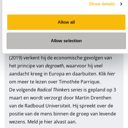
Show details
Allow all
Allow selection
Timothée Parrique is ecologisch econoom. In zijn
proefschrift
‘The political economy of degrowth’
(2019) verkent hij de economische gevolgen van
het principe van
degrowth
, waarvoor hij veel
aandacht kreeg in Europa en daarbuiten.
Klik
hier
om meer te lezen over Timothée Parrique.
De volgende
Radical Thinkers series
is gepland op 3
maart en wordt verzorgt door Martin Drenthen
van de Radboud Universiteit. Hij spreekt over de
positie van de mens binnen de groep van levende
wezens. Meld je
hier
alvast aan.