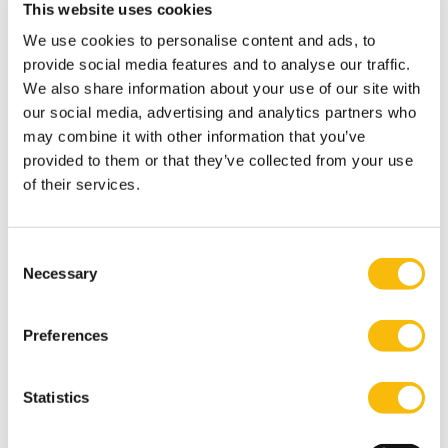
This website uses cookies
We use cookies to personalise content and ads, to
provide social media features and to analyse our traffic.
We also share information about your use of our site with
New Board Program
our social media, advertising and analytics partners who
Startdatum:
may combine it with other information that you’ve
25 november 2026
provided to them or that they’ve collected from your use
Taal:
of their services.
Nederlands
Locatie:
Breukelen
Consent
De boardroom vraagt om meer dan ervaring. In een
Necessary
Selection
omgeving met toenemende druk, complexiteit en
publieke aandacht wil je een governance-kompas
dat staat — én de boardroom-vaardigheid om
Preferences
effectief te blijven onder spanning. In het New
Board Program ontwikkel je jouw besluitvorming,
stakeholderdialoog en constructieve tegenspraak,
Statistics
en vertaal je iedere module direct naar jouw
praktijk.