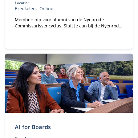
Locatie:
Breukelen
Online
Membership voor alumni van de Nyenrode
Commissarissencyclus. Sluit je aan bij de Nyenrode
Commissarissen Community. Sinds 2018 hebben
honderden alumni van de Commissarissencyclus
zich al aangesloten. Word jij het volgende lid van
onze community?
AI for Boards