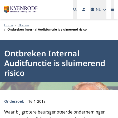
Talen
NL
Me
Home
Nieuws
Ontbreken Internal Auditfunctie is sluimerend risico
Ontbreken Internal
Auditfunctie is sluimerend
risico
Type:
Publicatiedatum:
Onderzoek
16-1-2018
Waar bij grotere beursgenoteerde ondernemingen