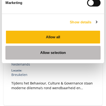
Marketing
Show details
Allow all
Behaviour, Culture & Governance
Startdatum:
Allow selection
26 oktober 2026
Taal:
Nederlands
Locatie:
Breukelen
Tijdens het Behaviour, Culture & Governance staan
moderne dilemma’s rond wendbaarheid en
verandervermogen van organisaties centraal. Hoe
bouw je een gezonde organisatie met een gezond
ecosysteem?