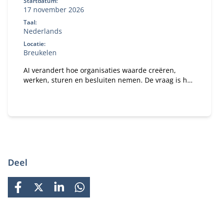
Startdatum:
17 november 2026
Taal:
Nederlands
Locatie:
Breukelen
AI verandert hoe organisaties waarde creëren,
werken, sturen en besluiten nemen. De vraag is hoe
je daar als bestuurder strategisch op stuurt. In dit
programma ontdek je wat AI concreet betekent voor
jouw organisatie en rol als bestuurder of
toezichthouder.
Deel
FACEBOOK
X
LINKEDIN
WHATSAPP