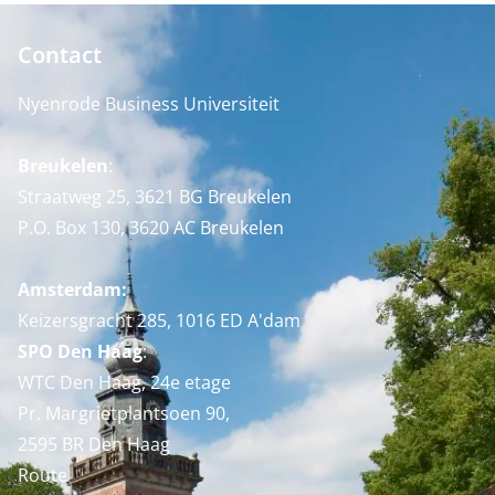
Contact
Nyenrode Business Universiteit
Breukelen
:
Straatweg 25, 3621 BG Breukelen
P.O. Box 130, 3620 AC Breukelen
Amsterdam:
Keizersgracht 285, 1016 ED A'dam
SPO Den Haag
:
WTC Den Haag, 24e etage
Pr. Margrietplantsoen 90,
2595 BR Den Haag
Route