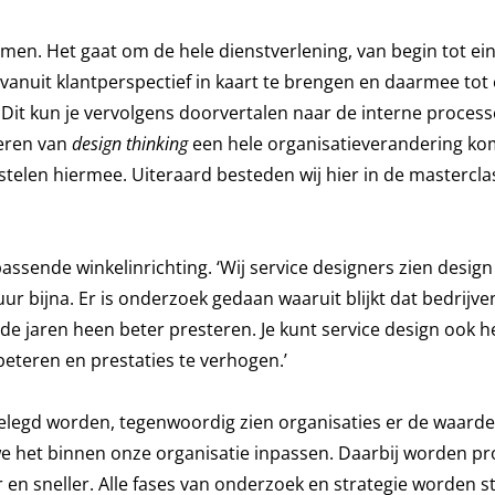
samen. Het gaat om de hele dienstverlening, van begin tot ei
vanuit klantperspectief in kaart te brengen en daarmee tot
. Dit kun je vervolgens doorvertalen naar de interne proces
voeren van
design thinking
een hele organisatieverandering kom
stelen hiermee. Uiteraard besteden wij hier in de mastercla
ssende winkelinrichting. ‘Wij service designers zien design
r bijna. Er is onderzoek gedaan waaruit blijkt dat bedrijve
 de jaren heen beter presteren. Je kunt service design ook h
eteren en prestaties te verhogen.’
gelegd worden, tegenwoordig zien organisaties er de waarde
 we het binnen onze organisatie inpassen. Daarbij worden p
 en sneller. Alle fases van onderzoek en strategie worden s