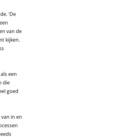
nde. ‘De
 een
sen van de
t kijken.
ss
 als een
n die
eel goed
 van in en
rocessen
teeds