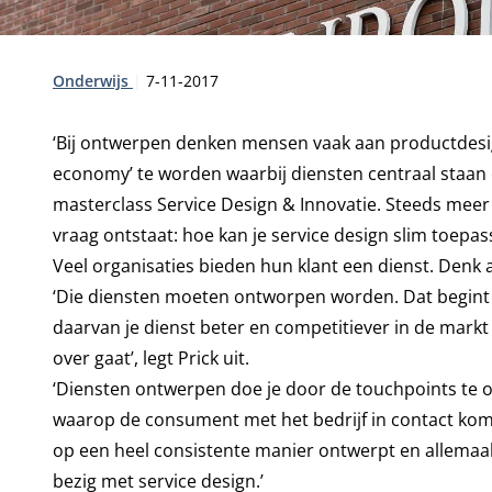
Type:
Publicatiedatum:
Onderwijs
7-11-2017
‘Bij ontwerpen denken mensen vaak aan productdesign 
economy’ te worden waarbij diensten centraal staan en
masterclass Service Design & Innovatie. Steeds meer
vraag ontstaat: hoe kan je service design slim toepas
Veel organisaties bieden hun klant een dienst. Denk 
‘Die diensten moeten ontworpen worden. Dat begint m
daarvan je dienst beter en competitiever in de markt
over gaat’, legt Prick uit.
‘Diensten ontwerpen doe je door de touchpoints te 
waarop de consument met het bedrijf in contact komt.
op een heel consistente manier ontwerpt en allemaa
bezig met service design.’