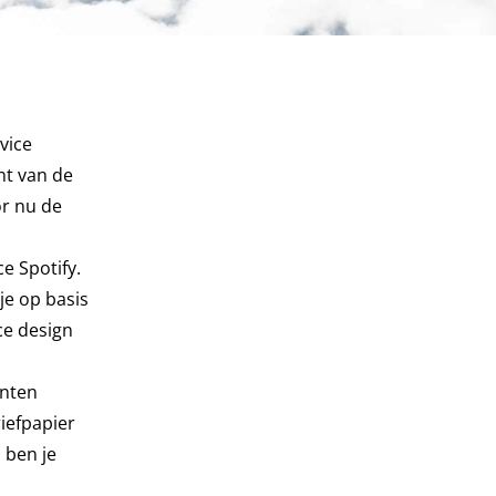
vice
nt van de
or nu de
e Spotify.
je op basis
ce design
enten
iefpapier
 ben je