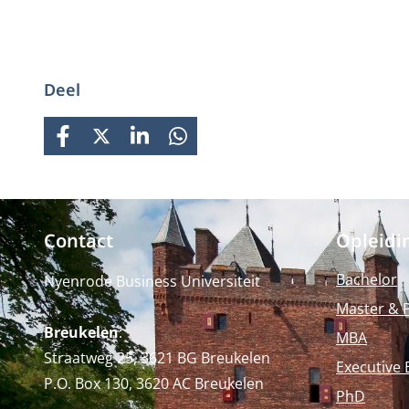
Deel
FACEBOOK
X
LINKEDIN
WHATSAPP
Contact
Opleidi
Bachelor
Nyenrode Business Universiteit
Master & 
Breukelen
:
MBA
Straatweg 25, 3621 BG Breukelen
Executive 
P.O. Box 130, 3620 AC Breukelen
PhD