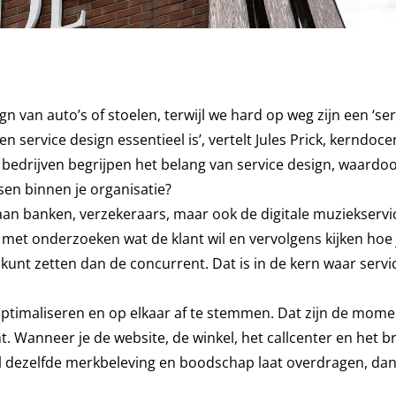
van auto’s of stoelen, terwijl we hard op weg zijn een ‘ser
 service design essentieel is’, vertelt Jules Prick, kerndoce
 bedrijven begrijpen het belang van service design, waardo
sen binnen je organisatie?
aan banken, verzekeraars, maar ook de digitale muziekservic
et onderzoeken wat de klant wil en vervolgens kijken hoe 
 kunt zetten dan de concurrent. Dat is in de kern waar servi
optimaliseren en op elkaar af te stemmen. Dat zijn de mom
 Wanneer je de website, de winkel, het callcenter en het br
l dezelfde merkbeleving en boodschap laat overdragen, dan