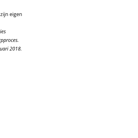
zijn eigen
ies
rpproces.
nuari 2018.