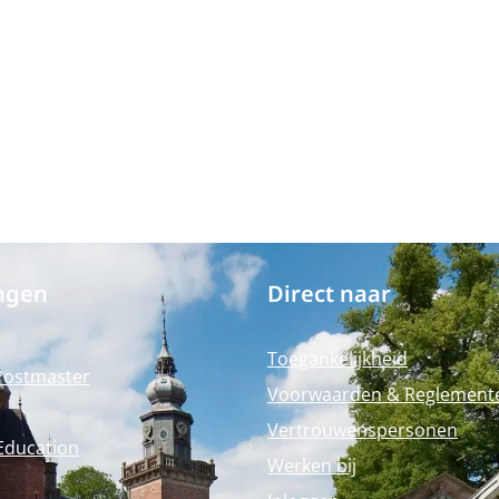
ngen
Direct naar
Toegankelijkheid
Postmaster
Voorwaarden & Reglement
Vertrouwenspersonen
Education
Werken bij