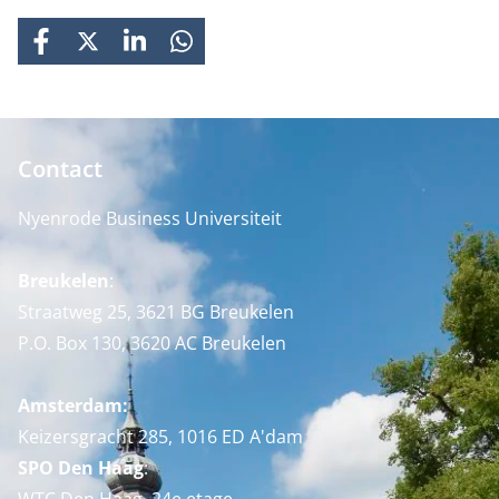
FACEBOOK
X
LINKEDIN
WHATSAPP
Contact
Nyenrode Business Universiteit
Breukelen
:
Straatweg 25, 3621 BG Breukelen
P.O. Box 130, 3620 AC Breukelen
Amsterdam:
Keizersgracht 285, 1016 ED A'dam
SPO Den Haag
: