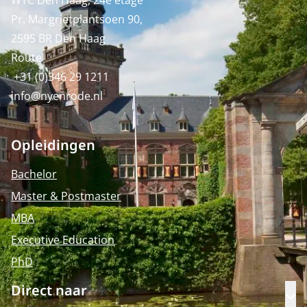
WTC Den Haag, 24e etage
Pr. Margrietplantsoen 90,
2595 BR Den Haag
Route
+31 (0)346 29 1211
info@nyenrode.nl
Opleidingen
Bachelor
Master & Postmaster
MBA
Executive Education
PhD
Direct naar