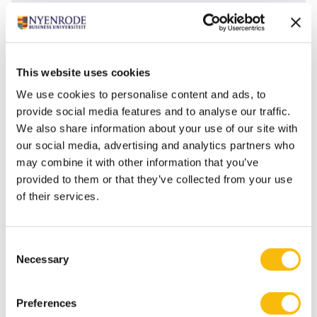
Dit artikel is eerder verschenen in
SRA magazine
.
Tags
This website uses cookies
Department of Strategy, Organization & Leadership
We use cookies to personalise content and ads, to
Talentmanagement en Waardegericht Organiseren
provide social media features and to analyse our traffic.
We also share information about your use of our site with
our social media, advertising and analytics partners who
may combine it with other information that you’ve
provided to them or that they’ve collected from your use
of their services.
Consent
Necessary
Selection
Gerelateerde opleidingen
Preferences