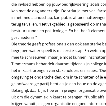
die invloed hebben op jouw bedrijfsvoering, zoals c
kan met de dag anders zijn. Doordat je met veel fact
in het medialandschap, kan public affairs nattevinge
terug te vallen. “Het vakgebied is gebaseerd op m
bestuurskunde en politicologie. En het heeft elemente
geschiedenis.”
Die theorie geeft professionals dan ook een sterke b
begrijpen wat er speelt is de eerste stap. En weten op 
mee te schreeuwen, maar je moet kunnen inschatten 
Timmermans behandelt daarom tijdens zijn college i
het in kaart brengen van stakeholders en issues. “Die
omgeving te onderscheiden, om in te schatten of je ee
geloofwaardige partij bent als je een issue op de agen
Belangrijk daarbij is hoe er in je eigen organisati
uit om die dynamiek in kaart te brengen. “Public affai
krijgen vanuit je eigen organisatie en goed intern 