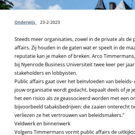
Type:
Publicatiedatum:
Onderwijs
23-2-2023
Steeds meer organisaties, zowel in de private als de 
affairs. Zij houden in de gaten wat er speelt in de m
reputatie kan je maken of breken. Arco Timmermans, 
bij Nyenrode Business Universiteit twee keer per jaa
stakeholders en lobbyisten.
Public affairs gaat over het beïnvloeden van beleids-
jouw organisatie wordt gedacht, bepaalt deels of je 
het een risico als ze geassocieerd worden met een o
bijvoorbeeld tabaksbedrijven: die zaaien onterecht t
verliezen ze het vertrouwen van beleidsmakers.”
Veldwerk en binnenwerk
Volgens Timmermans vormt public affairs de uitkijkto