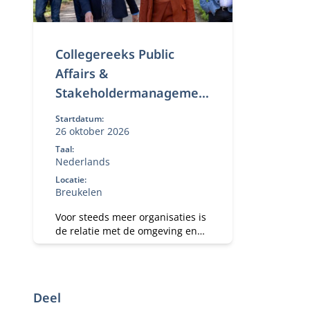
Collegereeks Public
Affairs &
Stakeholdermanagemen
t
Startdatum:
26 oktober 2026
Taal:
Nederlands
Locatie:
Breukelen
Voor steeds meer organisaties is
de relatie met de omgeving en
stakeholders een voorwaarde om
organisatiedoelen te behalen.
Tegelijkertijd groeit de impact
van wet- en regelgeving op de
Deel
bedrijfsvoering.