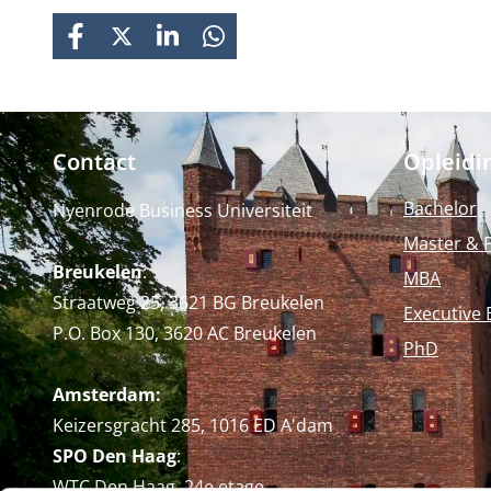
FACEBOOK
X
LINKEDIN
WHATSAPP
Contact
Opleidi
Bachelor
Nyenrode Business Universiteit
Master & 
Breukelen
:
MBA
Straatweg 25, 3621 BG Breukelen
Executive 
P.O. Box 130, 3620 AC Breukelen
PhD
Amsterdam:
Keizersgracht 285, 1016 ED A'dam
SPO Den Haag
:
WTC Den Haag, 24e etage