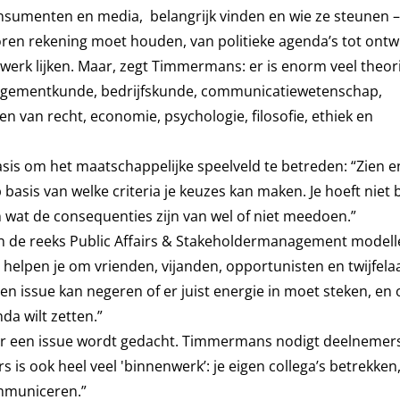
onsumenten en media, belangrijk vinden en wie ze steunen –
oren rekening moet houden, van politieke agenda’s tot ontw
rwerk lijken. Maar, zegt Timmermans: er is enorm veel theo
anagementkunde, bedrijfskunde, communicatiewetenschap,
n van recht, economie, psychologie, filosofie, ethiek en
asis om het maatschappelijke speelveld te betreden: “Zien e
basis van welke criteria je keuzes kan maken. Je hoeft niet bi
wat de consequenties zijn van wel of niet meedoen.”
n de reeks Public Affairs & Stakeholdermanagement modell
 helpen je om vrienden, vijanden, opportunisten en twijfelaa
n issue kan negeren of er juist energie in moet steken, en o
da wilt zetten.”
e over een issue wordt gedacht. Timmermans nodigt deelneme
rs is ook heel veel 'binnenwerk’: je eigen collega’s betrekken
communiceren.”