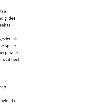
etse
dig idee.
eek te
gezien als
ne speler
werp, weet
, zit heel
roep
nvloed uit