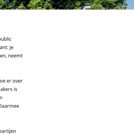
public
ant: je
den, neemt
Hoe er over
akers is
em
. Daarmee
partijen