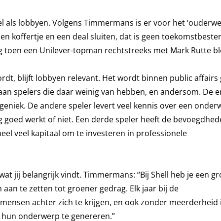
snel als lobbyen. Volgens Timmermans is er voor het ‘ouderw
n koffertje en een deal sluiten, dat is geen toekomstbesten
g toen een Unilever-topman rechtstreeks met Mark Rutte bl
, blijft lobbyen relevant. Het wordt binnen public affairs 
bt aan spelers die daar weinig van hebben, en andersom. De e
iageniek. De andere speler levert veel kennis over een onder
goed werkt of niet. Een derde speler heeft de bevoegdheden
eel veel kapitaal om te investeren in professionele
at jij belangrijk vindt. Timmermans: “Bij Shell heb je een g
aan te zetten tot groener gedrag. Elk jaar bij de
ensen achter zich te krijgen, en ook zonder meerderheid i
r hun onderwerp te genereren.”