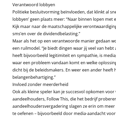
Verantwoord lobbyen
Politieke besluitvorming beïnvloeden, dat klinkt al 
lobbyen’ geen plaats meer: “Naar binnen lopen met ee
Kijk maar naar de maatschappelijke verontwaardigin
sms’en over de dividendbelasting.”
Maar als het op een verantwoorde manier gedaan wordt
een ruilmodel. “Je biedt dingen waar jij veel van he
heeft bijvoorbeeld legitimiteit en sympathie, is med
waar een probleem vandaan komt en welke oplossing 
dicht bij de beleidsmakers. En weer een ander heeft h
belangenbehartiging.”
Invloed zonder meerderheid
Ook als kleine speler kan je succesvol opkomen voor w
aandeelhouders, Follow This, die het bedrijf proberen 
aandeelhoudersvergadering slagen ze erin om meer m
te oefenen – bijvoorbeeld door media-aandacht voo