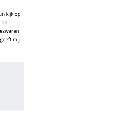
n kijk op
n de
bezwaren
geeft mij