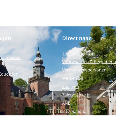
ngen
Direct naar
Toegankelijkheid
Postmaster
Voorwaarden & Reglement
Vertrouwenspersonen
Education
Werken bij
Inloggen
Zalenoverzicht
ANBI
Internationals