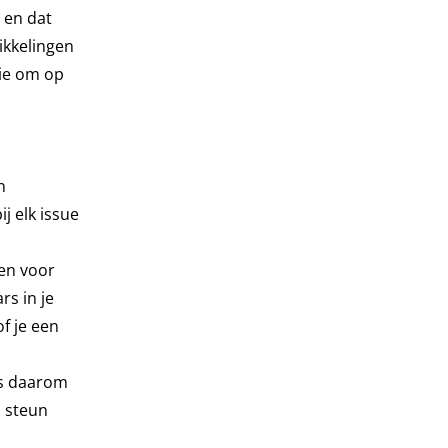
 en dat
ikkelingen
rie om op
n
j elk issue
en voor
rs in je
f je een
rs daarom
, steun