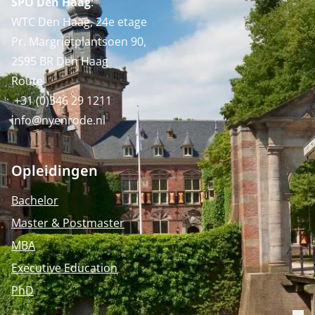
SPO Den Haag
:
WTC Den Haag, 24e etage
Pr. Margrietplantsoen 90,
2595 BR Den Haag
Route
+31 (0)346 29 1211
info@nyenrode.nl
Opleidingen
Bachelor
Master & Postmaster
MBA
Executive Education
PhD