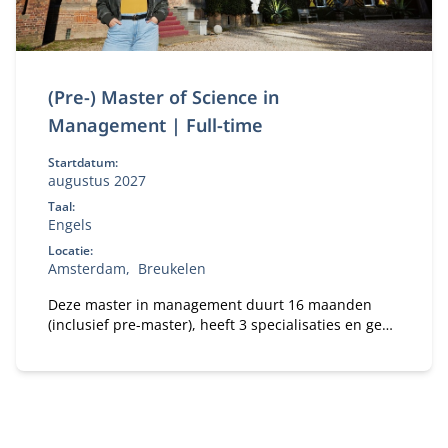
(Pre-) Master of Science in
Management | Full-time
Startdatum:
augustus 2027
Taal:
Engels
Locatie:
Amsterdam
Breukelen
Deze master in management duurt 16 maanden
(inclusief pre-master), heeft 3 specialisaties en geeft
jou de beste kansen op de wereldwijde
arbeidsmarkt.