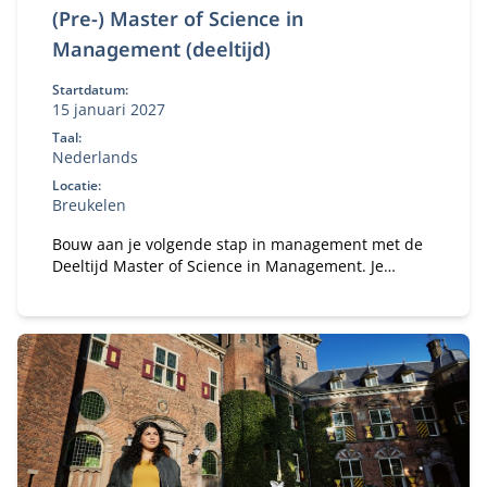
(Pre-) Master of Science in
Management (deeltijd)
Startdatum:
15 januari 2027
Taal:
Nederlands
Locatie:
Breukelen
Bouw aan je volgende stap in management met de
Deeltijd Master of Science in Management. Je
studeert naast je baan en versterkt je
bedrijfskundige kennis, persoonlijk leiderschap en
strategisch inzicht. Zo ontwikkel je jezelf tot een
leider of ondernemer die richting geeft,
verantwoordelijkheid neemt en oog houdt voor
mens, organisatie en maatschappij.