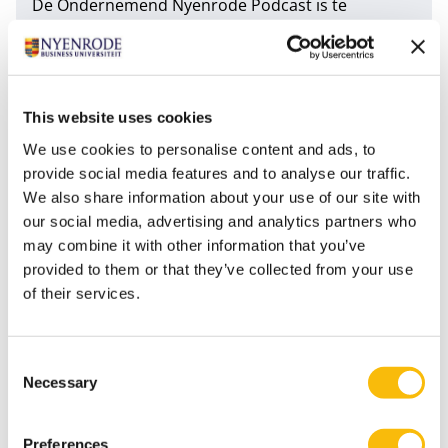
De Ondernemend Nyenrode Podcast is te
beluisteren op bekende podcast kanalen
zoals
Spotify
,
Apple Podcast
,
Google
Podcast
,
Stitcher
en
Deezer
.
This website uses cookies
Tags
We use cookies to personalise content and ads, to
provide social media features and to analyse our traffic.
Bachelor of Science in Business Administration
We also share information about your use of our site with
our social media, advertising and analytics partners who
Master of Science in Management
may combine it with other information that you’ve
Master of Science in Management (deeltijd)
provided to them or that they’ve collected from your use
of their services.
Master of Science in Management (voltijd)
Studentenleven
Consent
Necessary
Selection
Preferences