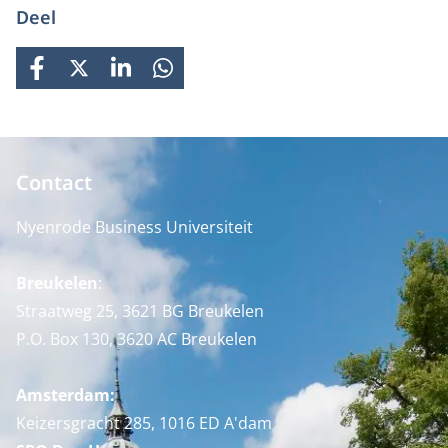
Deel
FACEBOOK
X
LINKEDIN
WHATSAPP
Contact
Nyenrode Business Universiteit
Breukelen
:
Straatweg 25, 3621 BG Breukelen
P.O. Box 130, 3620 AC Breukelen
Amsterdam:
Keizersgracht 285, 1016 ED A'dam