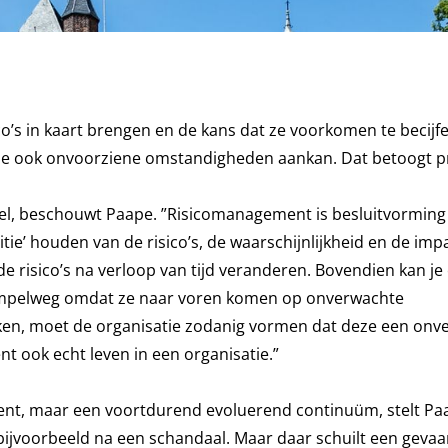
co’s in kaart brengen en de kans dat ze voorkomen te becijf
ze ook onvoorziene omstandigheden aankan. Dat betoogt pr
bel, beschouwt Paape. ”Risicomanagement is besluitvormin
tie’ houden van de risico’s, de waarschijnlijkheid en de impa
e risico’s na verloop van tijd veranderen. Bovendien kan je 
n, simpelweg omdat ze naar voren komen op onverwachte
ekken, moet de organisatie zodanig vormen dat deze een on
 ook echt leven in een organisatie.”
ent, maar een voortdurend evoluerend continuüm, stelt Pa
ijvoorbeeld na een schandaal. Maar daar schuilt een gevaar