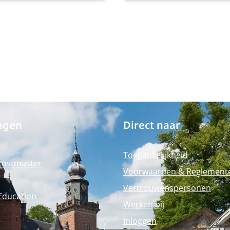
arissencyclus. Sluit je
programma ontdek je wat 
j de Nyenrode
concreet betekent voor jo
sarissen Community.
organisatie en rol als bes
2018 hebben honderden
of toezichthouder.
 van de
sarissencyclus zich al
oten. Word jij het
de lid van onze
nity?
ngen
Direct naar
Toegankelijkheid
Postmaster
Voorwaarden & Reglement
Vertrouwenspersonen
Education
Werken bij
Inloggen