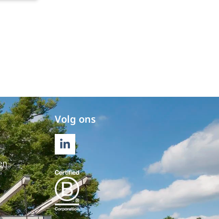
AI
uw
tuurder
Volg ons
LINKEDIN
en