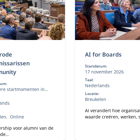
tvorming,
olderdialoog en
uctieve tegenspraak, en
 je iedere module direct
uw praktijk.
rode
AI for Boards
issarissen
Startdatum:
unity
17 november 2026
Taal:
tum:
Nederlands
re startmomenten in
Locatie:
027
Breukelen
ands
AI verandert hoe organisa
len
Online
waarde creëren, werken, 
en besluiten nemen. De vr
ship voor alumni van de
hoe je daar als bestuurde
ode
strategisch op stuurt. In d