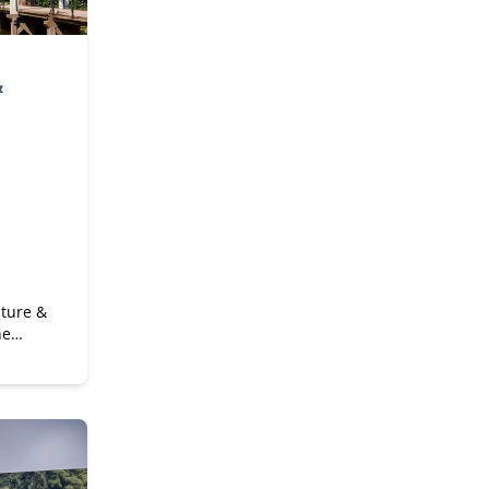
&
lture &
ne
heid
n
e bouw
e met