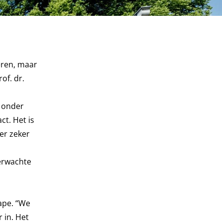
eren, maar
of. dr.
g onder
ct. Het is
er zeker
verwachte
ape. “We
 in. Het