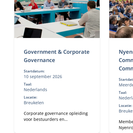
beslui
stakeh
constr
vertaal
naar jo
Government & Corporate
Nyen
Governance
Comm
Comm
Startdatum:
10 september 2026
Startda
Taal:
Meerde
Nederlands
2026-2
Taal:
Locatie:
Nederl
Breukelen
Locatie:
Breuke
Corporate governance opleiding
voor bestuurders en
Member
professionals. Leer sturen in
Nyenr
publieke en private organisaties.