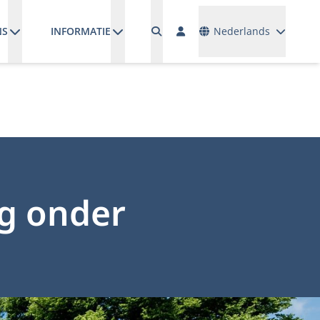
Talen
NS
INFORMATIE
Nederlands
g onder