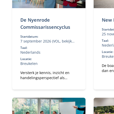
De Nyenrode
New 
Commissarissencyclus
Startda
25 nov
Startdatum:
Taal:
7 september 2026 (VOL, bekijk
Nederl
volgende data bij 'aanmelden')
Taal:
Locatie:
Nederlands
Breuke
Locatie:
Breukelen
De boa
dan er
Versterk je kennis, inzicht en
met to
handelingsperspectief als
comple
commissaris of toezichthouder.
aandac
kompas
boardr
effecti
spanning. In het 
Progra