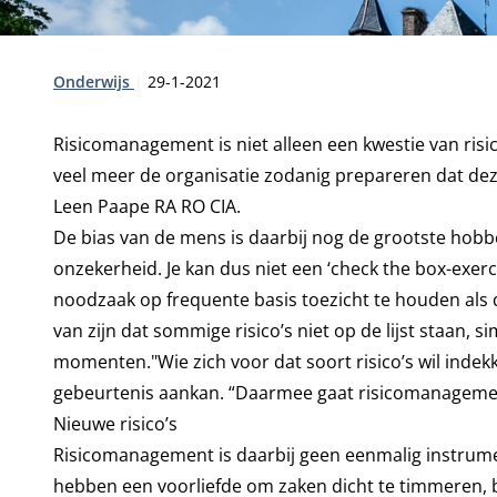
Type:
Publicatiedatum:
Onderwijs
29-1-2021
Risicomanagement is niet alleen een kwestie van risi
veel meer de organisatie zodanig prepareren dat de
Leen Paape RA RO CIA.
De bias van de mens is daarbij nog de grootste hob
onzekerheid. Je kan dus niet een ‘check the box-exerci
noodzaak op frequente basis toezicht te houden als d
van zijn dat sommige risico’s niet op de lijst staa
momenten."Wie zich voor dat soort risico’s wil ind
gebeurtenis aankan. “Daarmee gaat risicomanagement
Nieuwe risico’s
Risicomanagement is daarbij geen eenmalig instrum
hebben een voorliefde om zaken dicht te timmeren, b