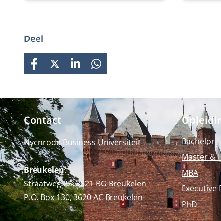
Commiss
Bekijk deze MBA module.
aan bi
Commis
Sinds 
Deel
alumni
Commis
aangesl
FACEBOOK
X
LINKEDIN
WHATSAPP
volgen
commu
Contact
Opleidi
Bachelor
Nyenrode Business Universiteit
Master & 
Breukelen
:
MBA
Straatweg 25, 3621 BG Breukelen
Executive 
P.O. Box 130, 3620 AC Breukelen
PhD