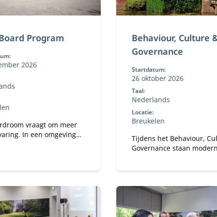
Board Program
Behaviour, Culture 
Governance
tum:
ember 2026
Startdatum:
26 oktober 2026
ands
Taal:
Nederlands
len
Locatie:
Breukelen
rdroom vraagt om meer
varing. In een omgeving
Tijdens het Behaviour, Cu
enemende druk,
Governance staan moder
xiteit en publieke
dilemma’s rond wendbaar
ht wil je een governance-
en verandervermogen va
 dat staat — én de
organisaties centraal. Ho
oom-vaardigheid om
je een gezonde organisati
ef te blijven onder
een gezond ecosysteem?
New Board
m ontwikkel je jouw