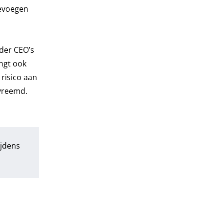
oevoegen
nder CEO’s
ngt ook
risico aan
 vreemd.
ijdens