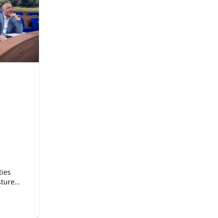
ties
sturen
aag is
r
it