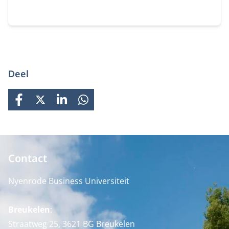
Deel
FACEBOOK
X
LINKEDIN
WHATSAPP
Contact
Nyenrode Business Universiteit
Breukelen
:
Straatweg 25, 3621 BG Breukelen