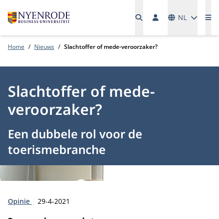
Talen
NL
Me
Home
Nieuws
Slachtoffer of mede-veroorzaker?
Slachtoffer of mede-
veroorzaker?
Een dubbele rol voor de
toerismebranche
Type:
Publicatiedatum:
Opinie
29-4-2021