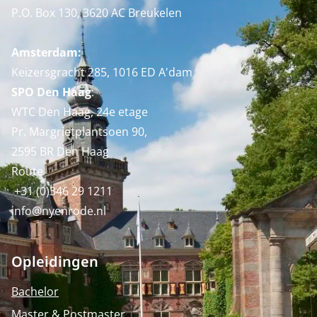
P.O. Box 130, 3620 AC Breukelen
Amsterdam:
Keizersgracht 285, 1016 ED A'dam
SPO Den Haag
:
WTC Den Haag, 24e etage
Pr. Margrietplantsoen 90,
2595 BR Den Haag
Route
+31 (0)346 29 1211
info@nyenrode.nl
Opleidingen
Bachelor
Master & Postmaster